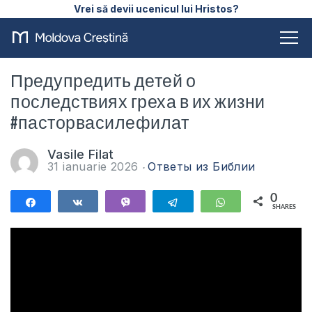
Vrei să devii ucenicul lui Hristos?
Предупредить детей о
последствиях греха в их жизни
#пасторвасилефилат
Vasile Filat
31 ianuarie 2026
Ответы из Библии
0
Share
Share
Vibe
Telegram
WhatsApp
SHARES