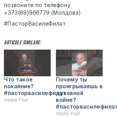
позвоните по телефону
+373(69)966779 (Молдова)
#ПасторВасилеФилат
Articole similare:
Что такое
Почему ты
покаяние?
проигрываешь в
#пасторвасилефилат
духовной
войне?
Vasile Filat
#пасторвасилефила
Vasile Filat