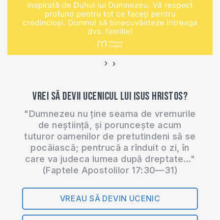
›
‹
Vrei să devii ucenicul lui Isus Hristos?
"Dumnezeu nu ține seama de vremurile
de neștiință, și poruncește acum
tuturor oamenilor de pretutindeni să se
pocăiască; pentrucă a rînduit o zi, în
care va judeca lumea după dreptate..."
(Faptele Apostolilor 17:30—31)
VREAU SĂ DEVIN UCENIC