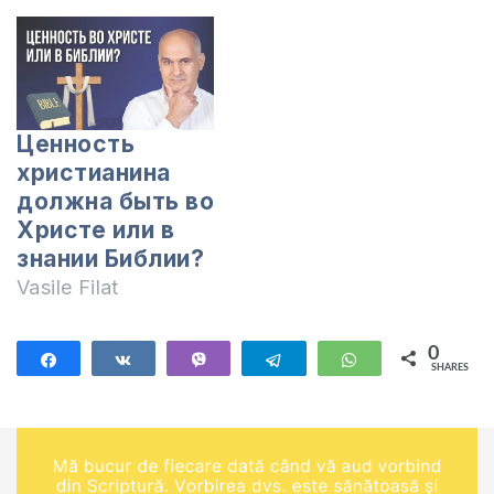
Ценность
христианина
должна быть во
Христе или в
знании Библии?
Vasile Filat
0
Share
Share
Vibe
Telegram
WhatsApp
SHARES