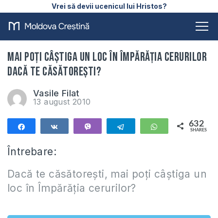
Vrei să devii ucenicul lui Hristos?
Mai poţi câştiga un loc în Împărăţia cerurilor
dacă te căsătoreşti?
Vasile Filat
13 august 2010
632
Share
Share
Vibe
Telegram
WhatsApp
SHARES
632
Întrebare:
Dacă te căsătoreşti, mai poţi câştiga un
loc în Împărăţia cerurilor?