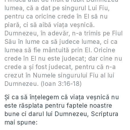
lumea, că a dat pe singurul Lui Fiu,
pentru ca oricine crede în El să nu
piară, ci să aibă viaţa veşnică.
Dumnezeu, în adevăr, n-a trimis pe Fiul
Său în lume ca să judece lumea, ci ca
lumea să fie mântuită prin El. Oricine
crede în El nu este judecat; dar cine nu
crede a şi fost judecat, pentru că n-a
crezut în Numele singurului Fiu al lui
Dumnezeu. (Ioan 3:16-18)
Şi ca să înţelegem că viaţa veşnică nu
este răsplata pentru faptele noastre
bune ci darul lui Dumnezeu, Scriptura
mai spune: