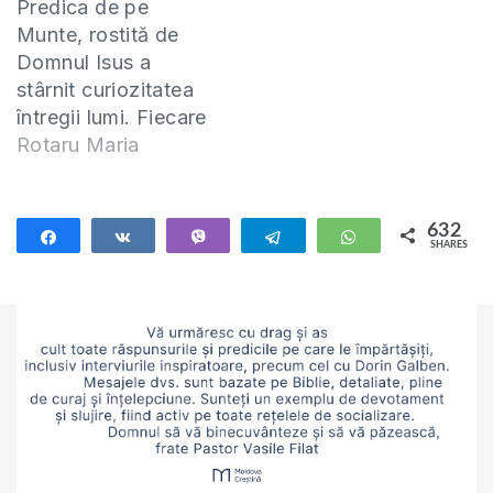
Predica de pe
Munte, rostită de
Domnul Isus a
stârnit curiozitatea
întregii lumi. Fiecare
rând-este o
Rotaru Maria
afirmație atât de
puternică și care
exprimă o stare
632
Share
Share
Vibe
Telegram
WhatsApp
SHARES
deosebită pe care o
632
poate experimenta
un om! Mai
cunoaștem această
predică a
Mântuitorului drept
Fericirile. Este un
etalon perfect
pentru evaluarea