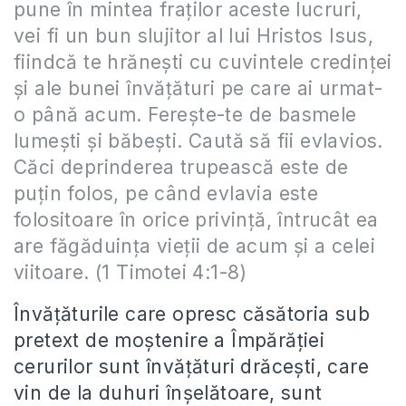
pune în mintea fraţilor aceste lucruri,
vei fi un bun slujitor al lui Hristos Isus,
fiindcă te hrăneşti cu cuvintele credinţei
şi ale bunei învăţături pe care ai urmat-
o până acum. Fereşte-te de basmele
lumeşti şi băbeşti. Caută să fii evlavios.
Căci deprinderea trupească este de
puţin folos, pe când evlavia este
folositoare în orice privinţă, întrucât ea
are făgăduinţa vieţii de acum şi a celei
viitoare. (1 Timotei 4:1-8)
Învăţăturile care opresc căsătoria sub
pretext de moştenire a Împărăţiei
cerurilor sunt învăţături drăceşti, care
vin de la duhuri înşelătoare, sunt