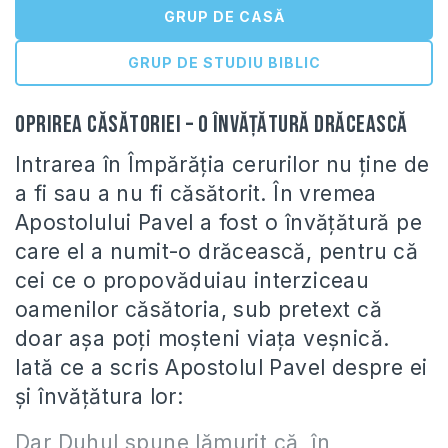
GRUP DE CASĂ
GRUP DE STUDIU BIBLIC
Oprirea căsătoriei – o învăţătură drăcească
Intrarea în Împărăţia cerurilor nu ţine de
a fi sau a nu fi căsătorit. În vremea
Apostolului Pavel a fost o învăţătură pe
care el a numit-o drăcească, pentru că
cei ce o propovăduiau interziceau
oamenilor căsătoria, sub pretext că
doar aşa poţi moşteni viaţa veşnică.
Iată ce a scris Apostolul Pavel despre ei
şi învăţătura lor:
Dar Duhul spune lămurit că, în