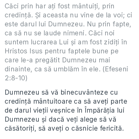
Căci prin har aţi fost mântuiţi, prin
credinţă. Şi aceasta nu vine de la voi; ci
este darul lui Dumnezeu. Nu prin fapte,
ca să nu se laude nimeni. Căci noi
suntem lucrarea Lui şi am fost zidiţi în
Hristos Isus pentru faptele bune pe
care le-a pregătit Dumnezeu mai
dinainte, ca să umblăm în ele. (Efeseni
2:8-10)
Dumnezeu să vă binecuvânteze cu
credinţă mântuitoare ca să aveţi parte
de darul vieţii veşnice în Împărăţia lui
Dumnezeu şi dacă veţi alege să vă
căsătoriţi, să aveţi o căsnicie fericită.