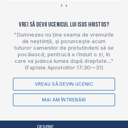
vieții creștine. Dar,…
›
‹
Vrei să devii ucenicul lui Isus Hristos?
"Dumnezeu nu ține seama de vremurile
de neștiință, și poruncește acum
tuturor oamenilor de pretutindeni să se
pocăiască; pentrucă a rînduit o zi, în
care va judeca lumea după dreptate..."
(Faptele Apostolilor 17:30—31)
VREAU SĂ DEVIN UCENIC
MAI AM ÎNTREBĂRI
DESPRE