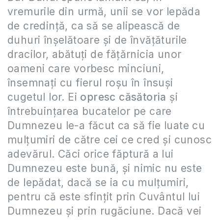
vremurile din urmă, unii se vor lepăda
de credinţă, ca să se alipească de
duhuri înşelătoare şi de învăţăturile
dracilor, abătuţi de făţărnicia unor
oameni care vorbesc minciuni,
însemnaţi cu fierul roşu în însuşi
cugetul lor. Ei
opresc căsătoria
şi
întrebuinţarea bucatelor pe care
Dumnezeu le-a făcut ca să fie luate cu
mulţumiri de către cei ce cred şi cunosc
adevărul. Căci orice făptură a lui
Dumnezeu este bună, şi nimic nu este
de lepădat, dacă se ia cu mulţumiri,
pentru că este sfinţit prin Cuvântul lui
Dumnezeu şi prin rugăciune. Dacă vei