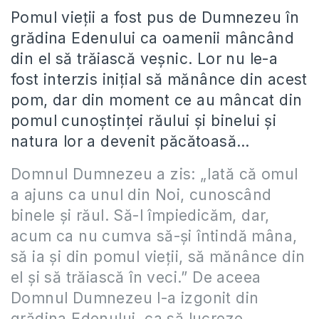
Pomul vieţii a fost pus de Dumnezeu în
grădina Edenului ca oamenii mâncând
din el să trăiască veşnic. Lor nu le-a
fost interzis iniţial să mănânce din acest
pom, dar din moment ce au mâncat din
pomul cunoştinţei răului şi binelui şi
natura lor a devenit păcătoasă…
Domnul Dumnezeu a zis: „Iată că omul
a ajuns ca unul din Noi, cunoscând
binele şi răul. Să-l împiedicăm, dar,
acum ca nu cumva să-şi întindă mâna,
să ia şi din pomul vieţii, să mănânce din
el şi să trăiască în veci.” De aceea
Domnul Dumnezeu l-a izgonit din
grădina Edenului, ca să lucreze