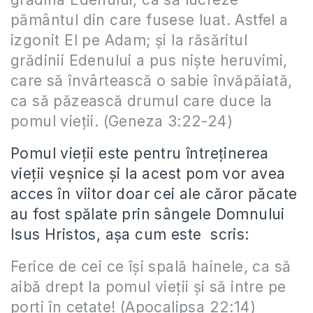
pământul din care fusese luat. Astfel a
izgonit El pe Adam; şi la răsăritul
grădinii Edenului a pus nişte heruvimi,
care să învârtească o sabie învăpăiată,
ca să păzească drumul care duce la
pomul vieţii. (Geneza 3:22-24)
Pomul vieţii este pentru întreţinerea
vieţii veşnice şi la acest pom vor avea
acces în viitor doar cei ale căror păcate
au fost spălate prin sângele Domnului
Isus Hristos, aşa cum este scris:
Ferice de cei ce îşi spală hainele, ca să
aibă drept la pomul vieţii şi să intre pe
porţi în cetate! (Apocalipsa 22:14)