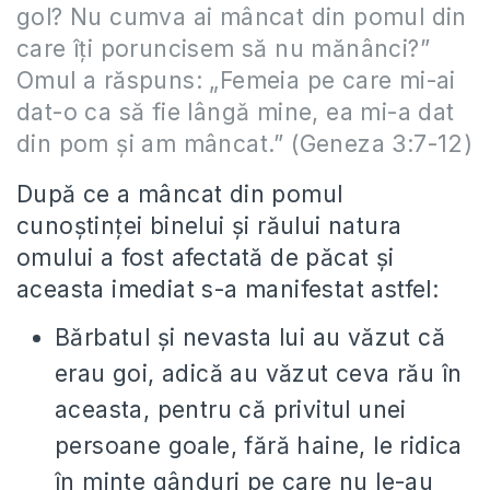
gol? Nu cumva ai mâncat din pomul din
care îţi poruncisem să nu mănânci?”
Omul a răspuns: „Femeia pe care mi-ai
dat-o ca să fie lângă mine, ea mi-a dat
din pom şi am mâncat.” (Geneza 3:7-12)
După ce a mâncat din pomul
cunoştinţei binelui şi răului natura
omului a fost afectată de păcat şi
aceasta imediat s-a manifestat astfel:
Bărbatul şi nevasta lui au văzut că
erau goi, adică au văzut ceva rău în
aceasta, pentru că privitul unei
persoane goale, fără haine, le ridica
în minte gânduri pe care nu le-au