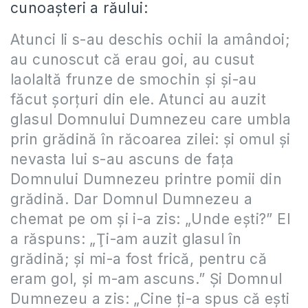
cunoaşteri a răului:
Atunci li s-au deschis ochii la amândoi;
au cunoscut că erau goi, au cusut
laolaltă frunze de smochin şi şi-au
făcut şorţuri din ele. Atunci au auzit
glasul Domnului Dumnezeu care umbla
prin grădină în răcoarea zilei: şi omul şi
nevasta lui s-au ascuns de faţa
Domnului Dumnezeu printre pomii din
grădină. Dar Domnul Dumnezeu a
chemat pe om şi i-a zis: „Unde eşti?” El
a răspuns: „Ţi-am auzit glasul în
grădină; şi mi-a fost frică, pentru că
eram gol, şi m-am ascuns.” Şi Domnul
Dumnezeu a zis: „Cine ţi-a spus că eşti