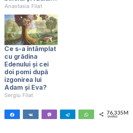
Anastasia Filat
Ce s-a întâmplat
cu grădina
Edenului și cei
doi pomi după
izgonirea lui
Adam și Eva?
Sergiu Filat
76,335M
Share
Share
Vibe
Telegram
WhatsApp
SHARES
76,335M