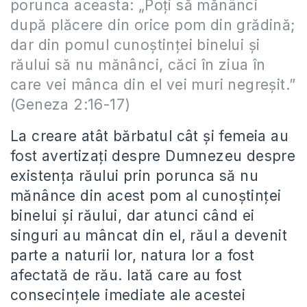
porunca aceasta: „Poţi să mănânci
după plăcere din orice pom din grădină;
dar din pomul cunoştinţei binelui şi
răului să nu mănânci, căci în ziua în
care vei mânca din el vei muri negreşit.”
(Geneza 2:16-17)
La creare atât bărbatul cât şi femeia au
fost avertizaţi despre Dumnezeu despre
existenţa răului prin porunca să nu
mănânce din acest pom al cunoştinţei
binelui şi răului, dar atunci când ei
singuri au mâncat din el, răul a devenit
parte a naturii lor, natura lor a fost
afectată de rău. Iată care au fost
consecinţele imediate ale acestei