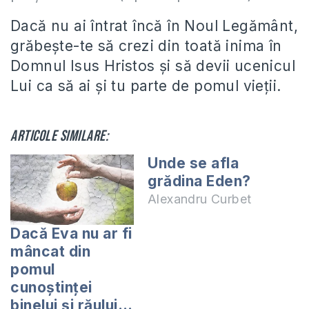
Dacă nu ai întrat încă în Noul Legământ,
grăbeşte-te să crezi din toată inima în
Domnul Isus Hristos şi să devii ucenicul
Lui ca să ai şi tu parte de pomul vieţii.
Articole similare:
Unde se afla
grădina Eden?
Alexandru Curbet
Dacă Eva nu ar fi
mâncat din
pomul
cunoștinței
binelui și răului…