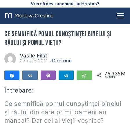
Vrei să devii ucenicul lui Hristos?
Ce semnifică pomul cunoştinţei binelui şi
răului şi pomul vieţii?
Vasile Filat
07 iulie 2011
Doctrine
76,335M
Share
Share
Vibe
Telegram
WhatsApp
SHARES
76,335M
Întrebare:
Ce semnifică pomul cunoștinței binelui
și răului din care primii oameni au
mâncat? Dar cel al vieții veșnice?