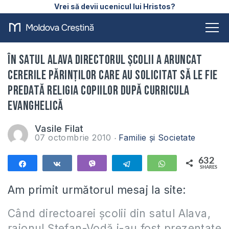
Vrei să devii ucenicul lui Hristos?
În satul Alava directorul şcolii a aruncat
cererile părinţilor care au solicitat să le fie
predată Religia copiilor după curricula
evanghelică
Vasile Filat
07 octombrie 2010
Familie și Societate
632
Share
Share
Vibe
Telegram
WhatsApp
SHARES
632
Am primit următorul mesaj la site:
Când directoarei şcolii din satul Alava,
raionul Ştefan-Vodă i-au fost prezentate