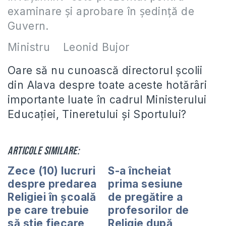
examinare şi aprobare în şedinţă de
Guvern.
Ministru Leonid Bujor
Oare să nu cunoască directorul şcolii
din Alava despre toate aceste hotărâri
importante luate în cadrul Ministerului
Educaţiei, Tineretului şi Sportului?
Articole similare:
Zece (10) lucruri
S-a încheiat
despre predarea
prima sesiune
Religiei în şcoală
de pregătire a
pe care trebuie
profesorilor de
să ştie fiecare
Religie după