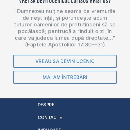
Vrei să devii ucenicul lui Isus Hristos?
"Dumnezeu nu ține seama de vremurile
de neștiință, și poruncește acum
tuturor oamenilor de pretutindeni să se
pocăiască; pentrucă a rînduit o zi, în
care va judeca lumea după dreptate..."
(Faptele Apostolilor 17:30—31)
VREAU SĂ DEVIN UCENIC
MAI AM ÎNTREBĂRI
DESPRE
CONTACTE