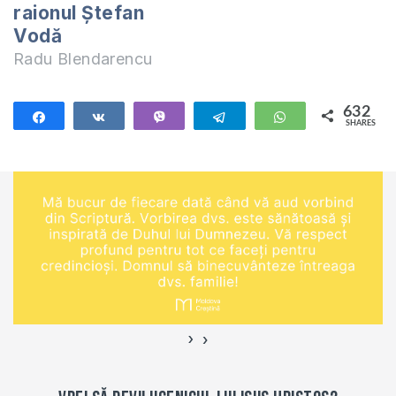
evanghelic. În
raionul Ștefan
perioada 6-17
Vodă
septembrie în cadrul
Radu Blendarencu
Institutului de
Studii…
632
Share
Share
Vibe
Telegram
WhatsApp
SHARES
632
›
‹