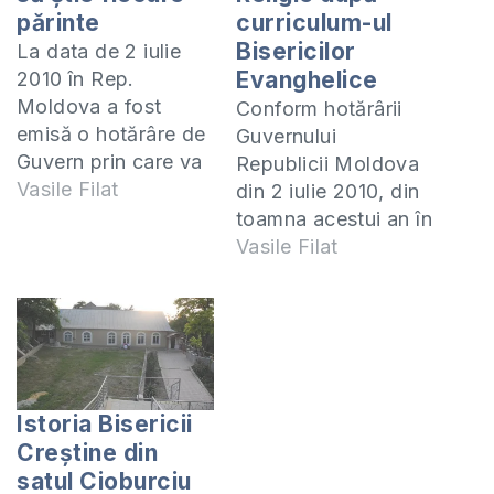
părinte
curriculum-ul
Bisericilor
La data de 2 iulie
Evanghelice
2010 în Rep.
Moldova a fost
Conform hotărârii
emisă o hotărâre de
Guvernului
Guvern prin care va
Republicii Moldova
fi introdusă
Vasile Filat
din 2 iulie 2010, din
disciplina Religia în
toamna acestui an în
şcolile din ţară
şcolile publice a fost
Vasile Filat
începând cu noul an
introdusă disciplina
de învăţământ. Iată
“Religia”. Ulterior, în
zece lucruri
cadrul Ministrului
importante despre
Educaţiei s-a decis
predarea religiei în
că predarea se va
şcoală pe care
face în baza la două
Istoria Bisericii
trebuie să le
curriculum-uri:
Creștine din
cunoască fiecare
ortodox-catolic şi
satul Cioburciu
părinte:…