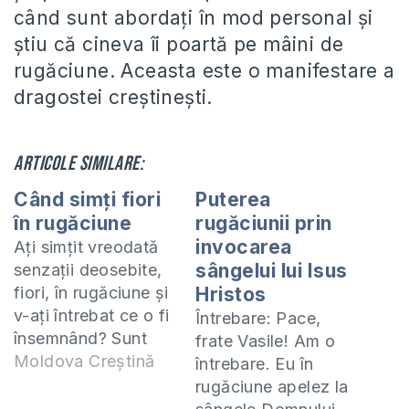
când sunt abordați în mod personal și
știu că cineva îi poartă pe mâini de
rugăciune. Aceasta este o manifestare a
dragostei creștinești.
Articole similare:
Când simți fiori
Puterea
în rugăciune
rugăciunii prin
invocarea
Ați simțit vreodată
sângelui lui Isus
senzații deosebite,
fiori, în rugăciune și
Hristos
v-ați întrebat ce o fi
Întrebare: Pace,
însemnând? Sunt
frate Vasile! Am o
sentimentele plăcute
Moldova Creștină
întrebare. Eu în
o dovadă că
rugăciune apelez la
rugăciunea v-a fost