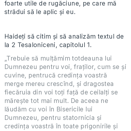
foarte utile de rugăciune, pe care mă
strădui să le aplic și eu.
Haideți să citim și să analizăm textul de
la 2 Tesaloniceni, capitolul 1.
„Trebuie să mulţămim totdeauna lui
Dumnezeu pentru voi, fraţilor, cum se şi
cuvine, pentrucă credinţa voastră
merge mereu crescînd, şi dragostea
fiecăruia din voi toţi faţă de ceilalţi se
măreşte tot mai mult. De aceea ne
lăudăm cu voi în Bisericile lui
Dumnezeu, pentru statornicia şi
credinţa voastră în toate prigonirile şi