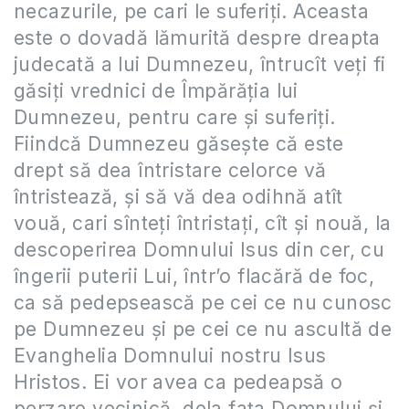
necazurile, pe cari le suferiţi. Aceasta
este o dovadă lămurită despre dreapta
judecată a lui Dumnezeu, întrucît veţi fi
găsiţi vrednici de Împărăţia lui
Dumnezeu, pentru care şi suferiţi.
Fiindcă Dumnezeu găseşte că este
drept să dea întristare celorce vă
întristează, şi să vă dea odihnă atît
vouă, cari sînteţi întristaţi, cît şi nouă, la
descoperirea Domnului Isus din cer, cu
îngerii puterii Lui, într’o flacără de foc,
ca să pedepsească pe cei ce nu cunosc
pe Dumnezeu şi pe cei ce nu ascultă de
Evanghelia Domnului nostru Isus
Hristos. Ei vor avea ca pedeapsă o
perzare vecinică, dela faţa Domnului şi