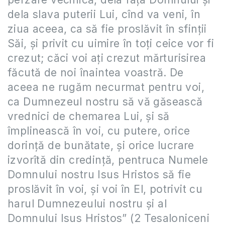
dela slava puterii Lui, cînd va veni, în
ziua aceea, ca să fie proslăvit în sfinţii
Săi, şi privit cu uimire în toţi ceice vor fi
crezut; căci voi aţi crezut mărturisirea
făcută de noi înaintea voastră. De
aceea ne rugăm necurmat pentru voi,
ca Dumnezeul nostru să vă găsească
vrednici de chemarea Lui, şi să
împlinească în voi, cu putere, orice
dorinţă de bunătate, şi orice lucrare
izvorîtă din credinţă, pentruca Numele
Domnului nostru Isus Hristos să fie
proslăvit în voi, şi voi în El, potrivit cu
harul Dumnezeului nostru şi al
Domnului Isus Hristos” (2 Tesaloniceni