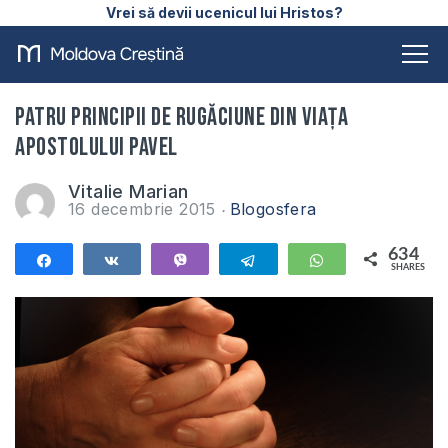
Vrei să devii ucenicul lui Hristos?
Patru principii de rugăciune din viața
apostolului Pavel
Vitalie Marian
16 decembrie 2015
Blogosfera
634
Share
Share
Vibe
Telegram
WhatsApp
SHARES
634