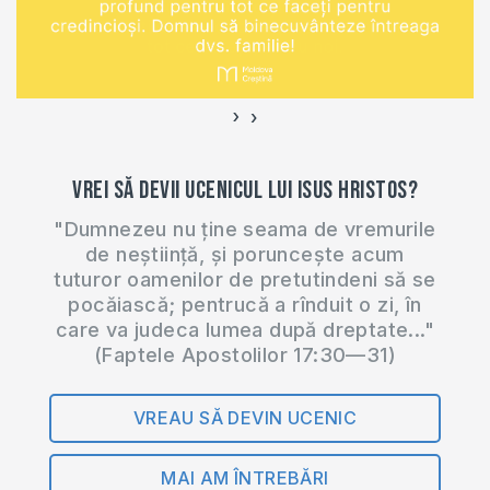
Youtube:
http://bit.ly/2m6kaNo
BISERICA
BUNAVESTIREA
›
‹
DIN CHIȘINĂU Str.
Ciocârliei 2/8,
Vrei să devii ucenicul lui Isus Hristos?
Chișinău,…
"Dumnezeu nu ține seama de vremurile
de neștiință, și poruncește acum
tuturor oamenilor de pretutindeni să se
pocăiască; pentrucă a rînduit o zi, în
care va judeca lumea după dreptate..."
(Faptele Apostolilor 17:30—31)
VREAU SĂ DEVIN UCENIC
MAI AM ÎNTREBĂRI