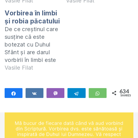
Vasile Filat
Vasile Filat
Vorbirea în limbi
și robia păcatului
De ce creștinul care
susține că este
botezat cu Duhul
Sfânt și are darul
vorbirii în limbi este
biruit de păcat și
Vasile Filat
poate face față
ispitelor? ►
INSTAGRAM?
634
Share
Share
Vibe
Telegram
WhatsApp
SHARES
Urmărește pagina
634
Pastorului Vasile
Filat:
http://bit.ly/2mul2Ml
► ABONEAZĂ-TE la
canalul nostru de