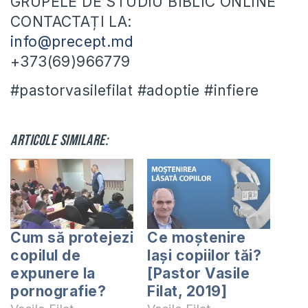
GRUPELE DE STUDIU BIBLIC ONLINE
CONTACTAȚI LA:
info@precept.md
+373(69)966779
#pastorvasilefilat #adoptie #infiere
Articole similare:
Cum să protejezi
Ce moștenire
copilul de
lași copiilor tăi?
expunere la
[Pastor Vasile
pornografie?
Filat, 2019]