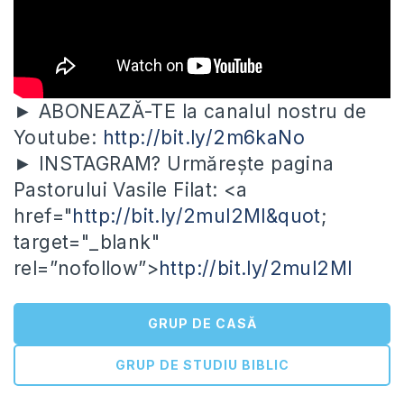
► ABONEAZĂ-TE la canalul nostru de
Youtube:
http://bit.ly/2m6kaNo
► INSTAGRAM? Urmărește pagina
Pastorului Vasile Filat: <a
href="
http://bit.ly/2mul2Ml&quot
;
target="_blank"
rel=”nofollow”>
http://bit.ly/2mul2Ml
GRUP DE CASĂ
GRUP DE STUDIU BIBLIC