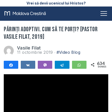
Vrei să devii ucenicul lui Hristos?
Părinți adoptivi. Cum să te porți? [Pastor
Vasile Filat, 2019]
Vasile Filat
11 octombrie 2019
#Video Blog
634
Share
Share
Vibe
Telegram
WhatsApp
SHARES
634