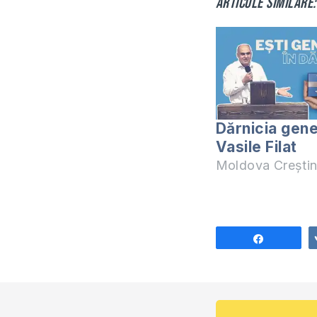
Articole similare:
Dărnicia gene
Vasile Filat
Moldova Crești
Share