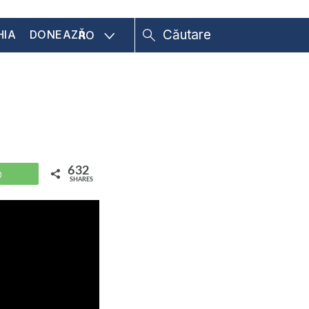
HIA
DONEAZĂ
RO
632
WhatsApp
SHARES