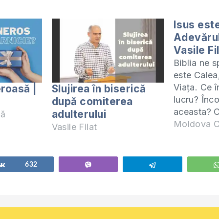
Isus est
Adevărul 
Vasile Fi
Biblia ne 
este Calea
Viața. Ce 
roasă |
Slujirea în biserică
lucru? Înc
după comiterea
aceasta? 
adulterului
nă
Isus este 
Moldova C
Vasile Filat
Viață S-a r
Acest mesa
la biseric
Share
632
Vibe
Telegram
adevărului
Chișinău. V
ascultați.
problemelo