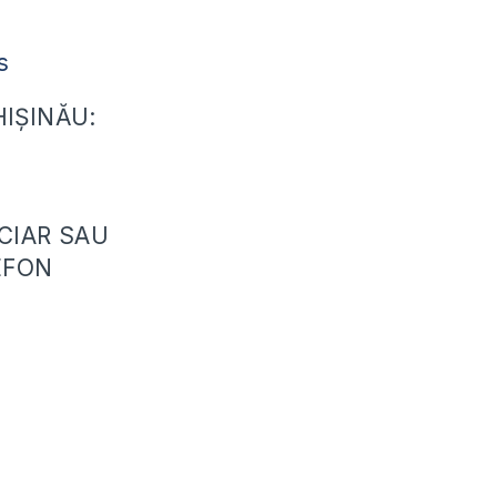
s
HIȘINĂU:
CIAR SAU
EFON