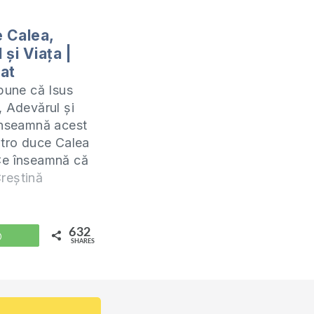
e Calea,
și Viața |
lat
spune că Isus
, Adevărul și
înseamnă acest
otro duce Calea
Ce înseamnă că
Adevărul? La ce
reștină
eferit Isus?
j l-am predicat
a ”Vocea
632
WhatsApp
SHARES
” din orașul
ă invit să-l
 Din cauza
r tehnice, a…