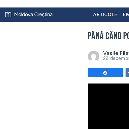
ARTICOLE
EM
Până când po
Vasile Fila
28 decemb
Share