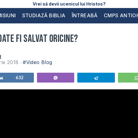
Vrei să devii ucenicul lui Hristos?
ISIUNI
STUDIAZĂ BIBLIA
ÎNTREABĂ
CMPS ANTIO
ate fi salvat oricine?
t
rie 2018
#Video Blog
Share
632
Vibe
Telegram