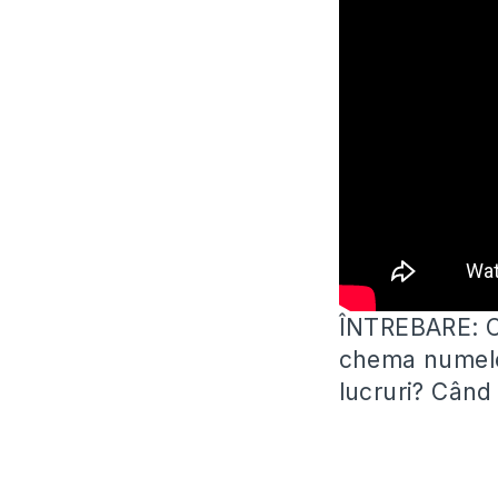
ÎNTREBARE: Cu
chema numele 
lucruri? Când