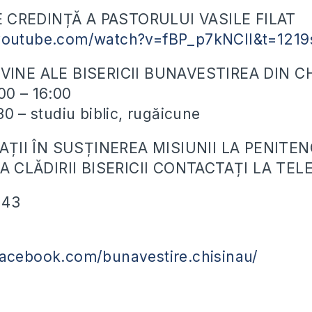
 CREDINȚĂ A PASTORULUI VASILE FILAT
youtube.com/watch?v=fBP_p7kNCII&t=1219
IVINE ALE BISERICII BUNAVESTIREA DIN C
00 – 16:00
30 – studiu biblic, rugăicune
ȚII ÎN SUSȚINEREA MISIUNII LA PENITEN
 CLĂDIRII BISERICII CONTACTAȚI LA TEL
143
facebook.com/bunavestire.chisinau/