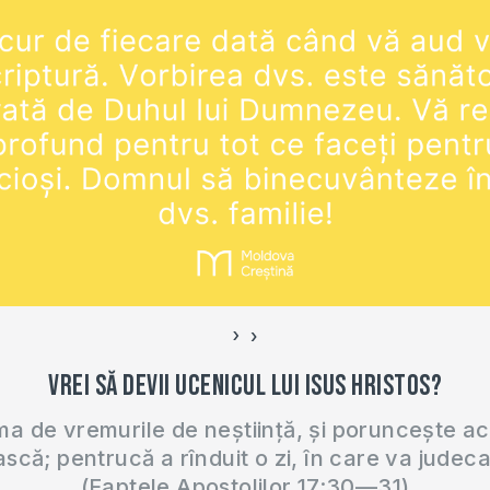
›
‹
Vrei să devii ucenicul lui Isus Hristos?
 de vremurile de neștiință, și poruncește a
ască; pentrucă a rînduit o zi, în care va judec
(Faptele Apostolilor 17:30—31)