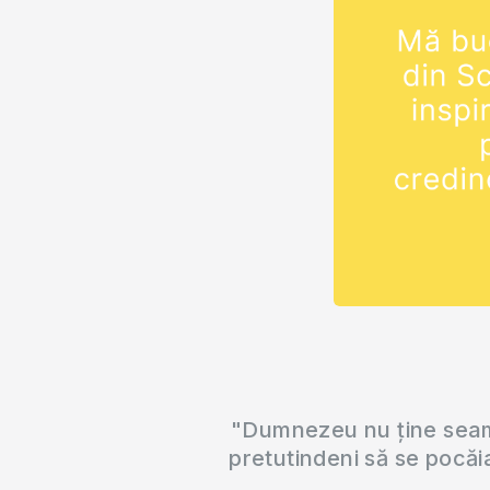
"Dumnezeu nu ține seama
pretutindeni să se pocăi