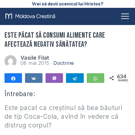
Vrei să devii ucenicul lui Hristos?
Este păcat să consumi alimente care
afectează negativ sănătatea?
Vasile Filat
08 mai 2015
Doctrine
634
Share
Share
Vibe
Telegram
WhatsApp
SHARES
634
Întrebare:
Este pacat ca creștinul să bea băuturi
de tip Coca-Cola, avînd în vedere că
distrug corpul?