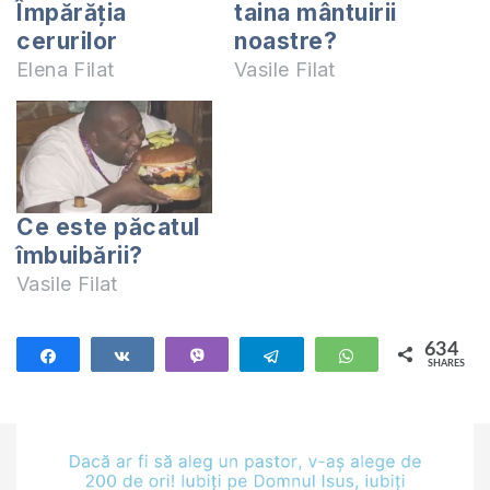
Împărăția
taina mântuirii
cerurilor
noastre?
Elena Filat
Vasile Filat
Ce este păcatul
îmbuibării?
Vasile Filat
634
Share
Share
Vibe
Telegram
WhatsApp
SHARES
634