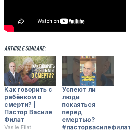
Articole similare:
Как говорить с
Успеют ли
ребёнком о
люди
смерти? |
покаяться
Пастор Василе
перед
Филат
смертью?
#пасторвасилефила
Vasile Filat