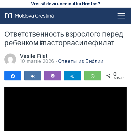
Vrei să devii ucenicul lui Hristos?
Ответственность взрослого перед
ребенком #пасторвасилефилат
Vasile Filat
10 martie 2026
Ответы из Библии
0
Share
Share
Vibe
Telegram
WhatsApp
SHARES