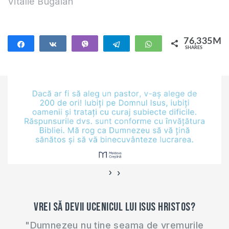
generații vă invit să
Vitalie Bugaian
mergem la rădăcini,
să privim la istoria
educației creștine și
76,335M
Share
Share
Vibe
Telegram
WhatsApp
SHARES
la originea ei. Ca și
76,335M
fundament a
educației creștine
este educația
iudaică bazată pe
Vechiul Testament,
unde Dumnezeu
Tatăl…
›
‹
Vrei să devii ucenicul lui Isus Hristos?
"Dumnezeu nu ține seama de vremurile