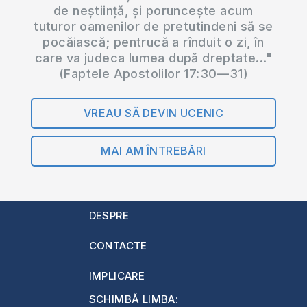
de neștiință, și poruncește acum
tuturor oamenilor de pretutindeni să se
pocăiască; pentrucă a rînduit o zi, în
care va judeca lumea după dreptate..."
(Faptele Apostolilor 17:30—31)
VREAU SĂ DEVIN UCENIC
MAI AM ÎNTREBĂRI
DESPRE
CONTACTE
IMPLICARE
SCHIMBĂ LIMBA: