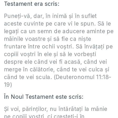
Testament era scris:
Puneţi-vă, dar, în inimă şi în suflet
aceste cuvinte pe care vi le spun. Să le
legaţi ca un semn de aducere aminte pe
mâinile voastre şi să fie ca nişte
fruntare între ochii voştri. Să învăţaţi pe
copiii voştri în ele şi să le vorbeşti
despre ele când vei fi acasă, când vei
merge în călătorie, când te vei culca şi
când te vei scula. (Deuteronomul 11:18-
19)
În Noul Testament este scris:
Şi voi, părinţilor, nu întărâtaţi la mânie
pe copiii voştri, ci creşteţi-i în