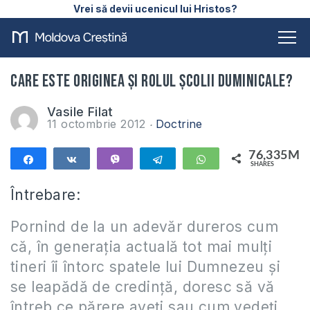
Vrei să devii ucenicul lui Hristos?
Care este originea și rolul Școlii Duminicale?
Vasile Filat
11 octombrie 2012
Doctrine
76,335M
Share
Share
Vibe
Telegram
WhatsApp
SHARES
76,335M
Întrebare:
Pornind de la un adevăr dureros cum
că, în generația actuală tot mai mulți
tineri îi întorc spatele lui Dumnezeu și
se leapădă de credință, doresc să vă
întreb ce părere aveți sau cum vedeți