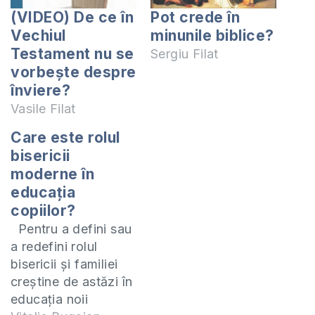
(VIDEO) De ce în
Pot crede în
Vechiul
minunile biblice?
Testament nu se
Sergiu Filat
vorbește despre
înviere?
Vasile Filat
Care este rolul
bisericii
moderne în
educația
copiilor?
Pentru a defini sau
a redefini rolul
bisericii și familiei
creștine de astăzi în
educația noii