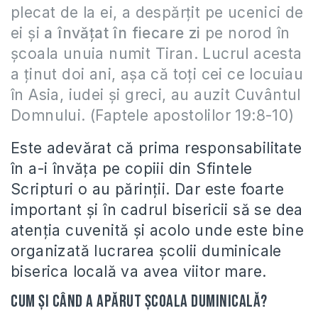
plecat de la ei, a despărţit pe ucenici de
ei şi
a învăţat în fiecare zi
pe norod în
şcoala unuia numit Tiran. Lucrul acesta
a ţinut doi ani, aşa că toţi cei ce locuiau
în Asia, iudei şi greci, au auzit Cuvântul
Domnului. (Faptele apostolilor 19:8-10)
Este adevărat că prima responsabilitate
în a-i învăța pe copiii din Sfintele
Scripturi o au părinții. Dar este foarte
important și în cadrul bisericii să se dea
atenția cuvenită și acolo unde este bine
organizată lucrarea școlii duminicale
biserica locală va avea viitor mare.
Cum și când a apărut Școala Duminicală?