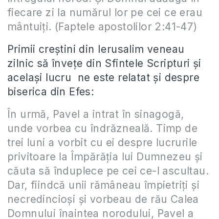
fiecare zi la numărul lor pe cei ce erau
mântuiţi. (Faptele apostolilor 2:41-47)
Primii creștini din Ierusalim veneau
zilnic să învețe din Sfintele Scripturi și
același lucru ne este relatat și despre
biserica din Efes:
În urmă, Pavel a intrat în sinagogă,
unde vorbea cu îndrăzneală. Timp de
trei luni a vorbit cu ei despre lucrurile
privitoare la Împărăţia lui Dumnezeu şi
căuta să înduplece pe cei ce-l ascultau.
Dar, fiindcă unii rămâneau împietriţi şi
necredincioşi şi vorbeau de rău Calea
Domnului înaintea norodului, Pavel a