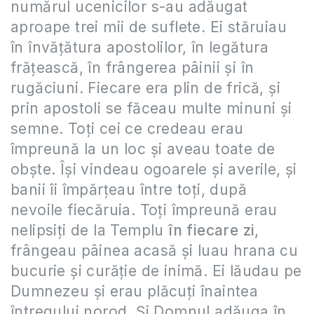
numărul ucenicilor s-au adăugat
aproape trei mii de suflete. Ei stăruiau
în învăţătura apostolilor, în legătura
frăţească, în frângerea pâinii şi în
rugăciuni. Fiecare era plin de frică, şi
prin apostoli se făceau multe minuni şi
semne. Toţi cei ce credeau erau
împreună la un loc şi aveau toate de
obşte. Îşi vindeau ogoarele şi averile, şi
banii îi împărţeau între toţi, după
nevoile fiecăruia. Toţi împreună erau
nelipsiţi de la Templu
în fiecare zi
,
frângeau pâinea acasă şi luau hrana cu
bucurie şi curăţie de inimă. Ei lăudau pe
Dumnezeu şi erau plăcuţi înaintea
întregului norod. Şi Domnul adăuga în