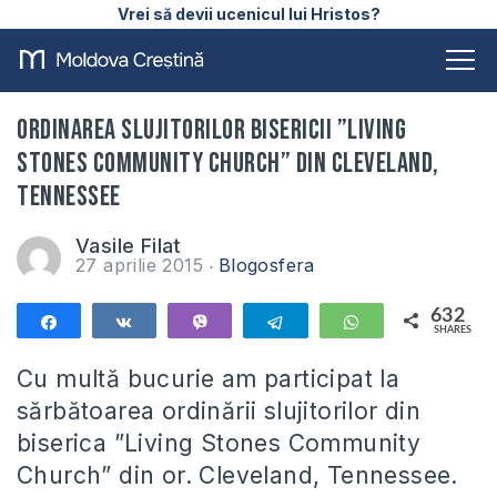
Vrei să devii ucenicul lui Hristos?
Ordinarea slujitorilor bisericii ”Living
Stones Community Church” din Cleveland,
Tennessee
Vasile Filat
27 aprilie 2015
Blogosfera
632
Share
Share
Vibe
Telegram
WhatsApp
SHARES
632
Cu multă bucurie am participat la
sărbătoarea ordinării slujitorilor din
biserica ”Living Stones Community
Church” din or. Cleveland, Tennessee.