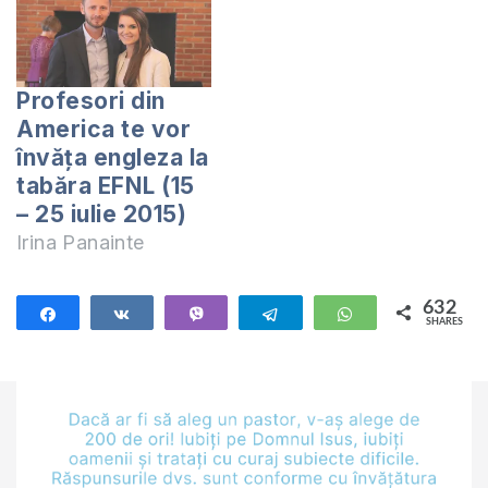
Profesori din
America te vor
învăța engleza la
tabăra EFNL (15
– 25 iulie 2015)
Irina Panainte
632
Share
Share
Vibe
Telegram
WhatsApp
SHARES
632