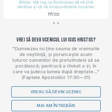
›
‹
Vrei să devii ucenicul lui Isus Hristos?
"Dumnezeu nu ține seama de vremurile
de neștiință, și poruncește acum
tuturor oamenilor de pretutindeni să se
pocăiască; pentrucă a rînduit o zi, în
care va judeca lumea după dreptate..."
(Faptele Apostolilor 17:30—31)
VREAU SĂ DEVIN UCENIC
MAI AM ÎNTREBĂRI