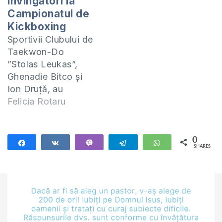
învingători la
Campionatul de
Kickboxing
Sportivii Clubului de
Taekwon-Do
”Stolas Leukas”,
Ghenadie Bitco și
Ion Druță, au
participat la
Felicia Rotaru
Campionatul
European de
Kickboxing din
0
Share
Share
Vibe
Telegram
WhatsApp
SHARES
București. Alături de
alți 6 sportivi ai
lotului național de
Kickboxing, sportivii
au adus acasă 3
medalii. Una din