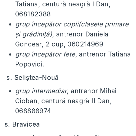
Tatiana, centură neagră I Dan,
068182388
grup începător
copii(clasele primare
și grădiniță)
, antrenor Daniela
Goncear, 2 cup, 060214969
grup începător fete
, antrenor Tatiana
Popovici.
s. Seliștea-Nouă
grup intermediar
, antrenor Mihai
Cioban, centură neagră II Dan,
068888974
s. Bravicea