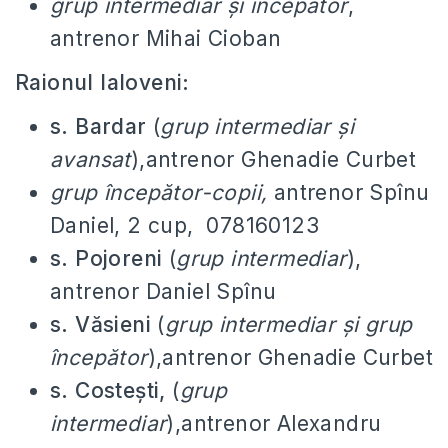
grup intermediar și începător
,
antrenor Mihai Cioban
Raionul Ialoveni:
s. Bardar
(
grup intermediar și
avansat
),antrenor Ghenadie Curbet
grup începător-copii,
antrenor Spînu
Daniel, 2 cup, 078160123
s. Pojoreni
(
grup intermediar
),
antrenor Daniel Spînu
s. Văsieni
(
grup intermediar și grup
începător
),antrenor Ghenadie Curbet
s. Costești,
(
grup
intermediar
),antrenor Alexandru