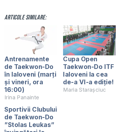
Articole similare:
Antrenamente
Cupa Open
de Taekwon-Do
Taekwon-Do ITF
în Ialoveni (marți
Ialoveni la cea
și vineri, ora
de-a VI-a ediție!
16:00)
Maria Starașciuc
Irina Panainte
Sportivii Clubului
de Taekwon-Do
”Stolas Leukas”