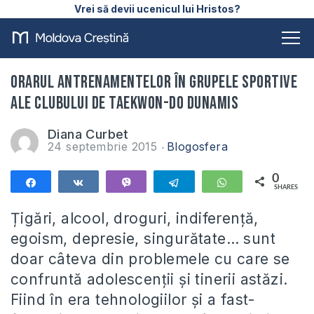
Vrei să devii ucenicul lui Hristos?
Orarul antrenamentelor în grupele sportive
ale clubului de Taekwon-Do DUNAMIS
Diana Curbet
24 septembrie 2015
Blogosfera
0
Share
Share
Vibe
Telegram
WhatsApp
SHARES
Țigări, alcool, droguri, indiferență,
egoism, depresie, singurătate… sunt
doar câteva din problemele cu care se
confruntă adolescenții și tinerii astăzi.
Fiind în era tehnologiilor și a fast-