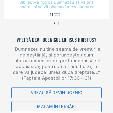
medaliile de bronz a
fost cucerită de
Ghenadie Bitco,
deținător al
›
‹
centurii…
Vrei să devii ucenicul lui Isus Hristos?
"Dumnezeu nu ține seama de vremurile
de neștiință, și poruncește acum
tuturor oamenilor de pretutindeni să se
pocăiască; pentrucă a rînduit o zi, în
care va judeca lumea după dreptate..."
(Faptele Apostolilor 17:30—31)
VREAU SĂ DEVIN UCENIC
MAI AM ÎNTREBĂRI