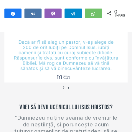
0
Share
Share
Vibe
Telegram
WhatsApp
SHARES
›
‹
Vrei să devii ucenicul lui Isus Hristos?
"Dumnezeu nu ține seama de vremurile
de neștiință, și poruncește acum
tuturor oamenilor de pretutindeni să se