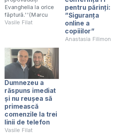
pentru părinți:
Evanghelia la orice
făptură.''(Marcu
”Siguranța
16:15) Deși în
Vasile Filat
online a
Marcu 16:15 este
copiiilor”
scris ''duceți-vă'' ,
Anastasia Filimon
asta nu înseamnă că
pentru a spune
Evanghelia e nevoie
neapărat să pleci
undeva.Poți să spui
Dumnezeu a
Evanghelia și stînd
răspuns imediat
acasă în fața
și nu reușea să
calculatorului cîteva
primească
ore pe zi prin
intermediul
comenzile la trei
rețelelor…
linii de telefon
Vasile Filat