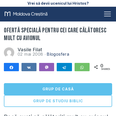
Vrei să devii ucenicul lui Hristos?
Ofertă specială pentru cei care călătoresc
mult cu avionul
Vasile Filat
02 mai 2008
Blogosfera
0
Share
Share
Vibe
Telegram
WhatsApp
SHARES
GRUP DE CASĂ
GRUP DE STUDIU BIBLIC