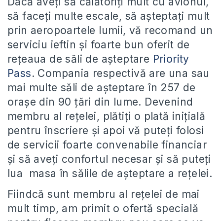
Dacă aveţi să călătoriţi mult cu avionul,
să faceţi multe escale, să aşteptaţi mult
prin aeropoartele lumii, vă recomand un
serviciu ieftin şi foarte bun oferit de
reţeaua de săli de aşteptare
Priority
Pass
. Compania respectivă are una sau
mai multe săli de aşteptare în 257 de
oraşe din 90 ţări din lume. Devenind
membru al reţelei, plătiţi o plată iniţială
pentru înscriere şi apoi vă puteţi folosi
de servicii foarte convenabile financiar
şi să aveţi confortul necesar şi să puteţi
lua masa în sălile de aşteptare a reţelei.
Fiindcă sunt membru al reţelei de mai
mult timp, am primit o ofertă specială