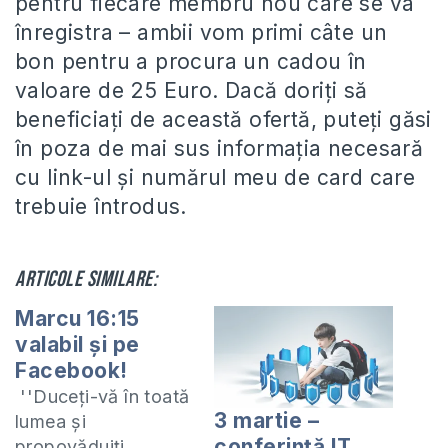
pentru fiecare membru nou care se va
înregistra – ambii vom primi câte un
bon pentru a procura un cadou în
valoare de 25 Euro. Dacă doriţi să
beneficiaţi de această ofertă, puteţi găsi
în poza de mai sus informaţia necesară
cu link-ul şi numărul meu de card care
trebuie întrodus.
Articole similare:
Marcu 16:15
valabil și pe
Facebook!
''Duceți-vă în toată
3 martie –
lumea și
conferință IT
propovăduiți