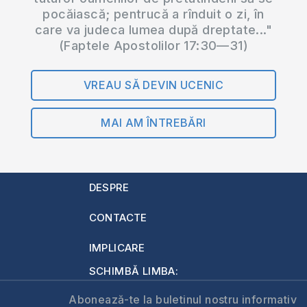
pocăiască; pentrucă a rînduit o zi, în
care va judeca lumea după dreptate..."
(Faptele Apostolilor 17:30—31)
VREAU SĂ DEVIN UCENIC
MAI AM ÎNTREBĂRI
DESPRE
CONTACTE
IMPLICARE
SCHIMBĂ LIMBA:
Abonează-te la buletinul nostru informativ