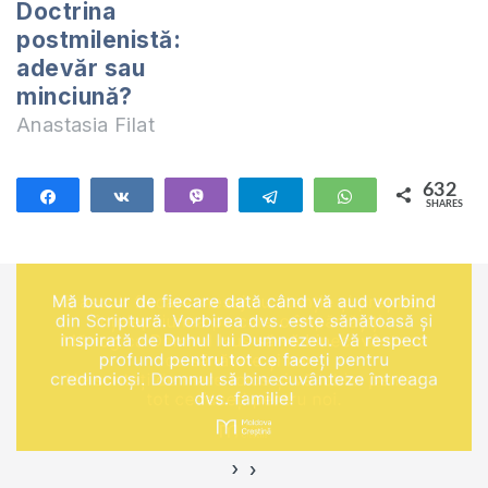
Doctrina
postmilenistă:
adevăr sau
minciună?
Anastasia Filat
632
Share
Share
Vibe
Telegram
WhatsApp
SHARES
632
›
‹