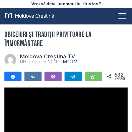
Vrei să devii ucenicul lui Hristos?
Obiceiuri și tradiții privitoare la
înmormântare
Moldova Creștină TV
09 ianuarie 2015
MCTV
632
Share
Share
Vibe
Telegram
WhatsApp
SHARES
632