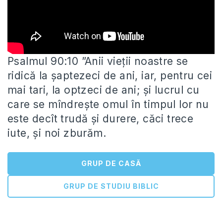
Psalmul 90:10 ”Anii vieţii noastre se
ridică la şaptezeci de ani, iar, pentru cei
mai tari, la optzeci de ani;
şi lucrul cu
care se mîndreşte omul în timpul lor nu
este decît trudă şi durere, căci trece
iute, şi noi zburăm.
GRUP DE CASĂ
GRUP DE STUDIU BIBLIC