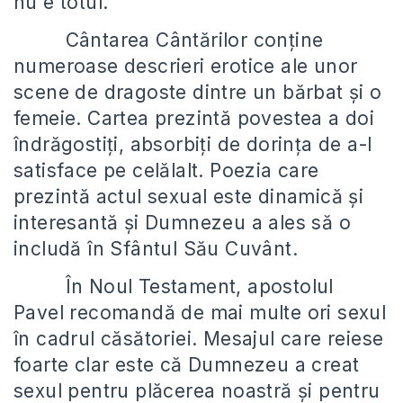
nu e totul.
Cântarea Cântărilor conține
numeroase descrieri erotice ale unor
scene de dragoste dintre un bărbat și o
femeie. Cartea prezintă povestea a doi
îndrăgostiți, absorbiți de dorința de a-l
satisface pe celălalt. Poezia care
prezintă actul sexual este dinamică și
interesantă și Dumnezeu a ales să o
includă în Sfântul Său Cuvânt.
În Noul Testament, apostolul
Pavel recomandă de mai multe ori sexul
în cadrul căsătoriei. Mesajul care reiese
foarte clar este că Dumnezeu a creat
sexul pentru plăcerea noastră și pentru