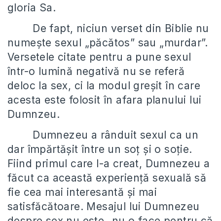
gloria Sa.
De fapt, niciun verset din Biblie nu
numește sexul „păcătos” sau „murdar”.
Versetele citate pentru a pune sexul
într-o lumină negativă nu se referă
deloc la sex, ci la modul greșit în care
acesta este folosit în afara planului lui
Dumnzeu.
Dumnezeu a rânduit sexul ca un
dar împărtășit între un soț și o soție.
Fiind primul care l-a creat, Dumnezeu a
făcut ca această experiență sexuală să
fie cea mai interesantă și mai
satisfăcătoare. Mesajul lui Dumnezeu
despre sex nu este „nu o face pentru că