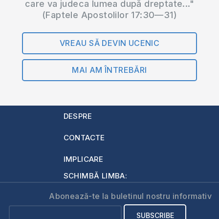
care va judeca lumea după dreptate..."
(Faptele Apostolilor 17:30—31)
VREAU SĂ DEVIN UCENIC
MAI AM ÎNTREBĂRI
DESPRE
CONTACTE
IMPLICARE
SCHIMBĂ LIMBA:
Abonează-te la buletinul nostru informativ