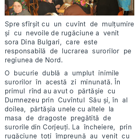
Spre sfîrşit cu un cuvînt de mulţumire
şi cu nevoile de rugăciune a venit
sora Dina Bulgari, care este
responsabilă de lucrarea surorilor pe
regiunea de Nord.
O bucurie dublă a umplut inimile
surorilor în acestă zi minunată. În
primul rînd au avut o părtăşie cu
Dumnezeu prin Cuvîntul Său și, în al
doilea, părtăşia unele cu altele la
masa de dragoste pregătită de
surorile din Corjeuţi. La încheiere, prin
rugăciune toţi împreună au venit cu