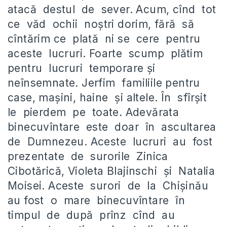
atacă destul de sever. Acum, cînd tot
ce văd ochii noştri dorim, fără să
cîntărim ce plată ni se cere pentru
aceste lucruri. Foarte scump plătim
pentru lucruri temporare şi
neînsemnate. Jerfim familiile pentru
case, maşini, haine şi altele. În sfîrşit
le pierdem pe toate. Adevărata
binecuvîntare este doar în ascultarea
de Dumnezeu. Aceste lucruri au fost
prezentate de surorile Zinica
Cibotărică, Violeta Blajinschi şi Natalia
Moisei. Aceste surori de la Chişinău
au fost o mare binecuvîntare în
timpul de după prînz cînd au