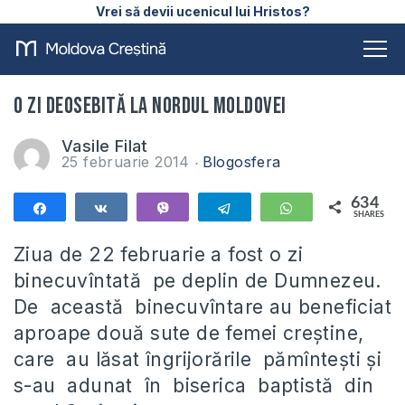
Vrei să devii ucenicul lui Hristos?
O zi deosebită la nordul Moldovei
Vasile Filat
25 februarie 2014
Blogosfera
634
Share
Share
Vibe
Telegram
WhatsApp
SHARES
634
Ziua de 22 februarie a fost o zi
binecuvîntată pe deplin de Dumnezeu.
De această binecuvîntare au beneficiat
aproape două sute de femei creştine,
care au lăsat îngrijorările pămînteşti şi
s-au adunat în biserica baptistă din