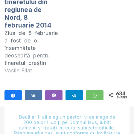
tineretului din
regiunea de
Nord, 8
februarie 2014
Ziua de 8 februarie
a fost de o
însemnătate
deosebită pentru
tineretul creştin
din regiunea de
Vasile Filat
Nord. Aproximativ
120 de persoane
din 18 localităţi s-au
634
Share
Share
Vibe
Telegram
WhatsApp
SHARES
adunat în incinta
634
bisericii „Betel” din
s. Larga, raionul
Briceni. Întîlnirea a
început cu un