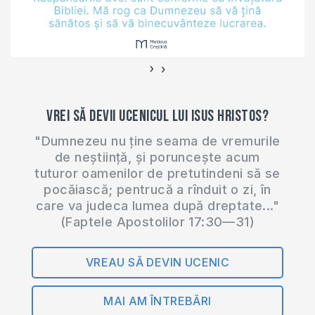
program de laudă
şi închinare care a
fost condus de…
›
‹
Vrei să devii ucenicul lui Isus Hristos?
"Dumnezeu nu ține seama de vremurile
de neștiință, și poruncește acum
tuturor oamenilor de pretutindeni să se
pocăiască; pentrucă a rînduit o zi, în
care va judeca lumea după dreptate..."
(Faptele Apostolilor 17:30—31)
VREAU SĂ DEVIN UCENIC
MAI AM ÎNTREBĂRI