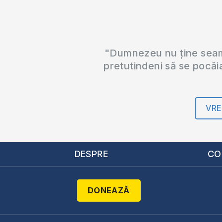
"Dumnezeu nu ține seama
pretutindeni să se pocăi
VRE
DESPRE
CO
DONEAZĂ