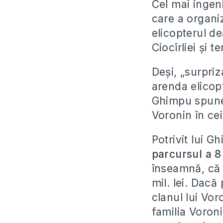
Cel mai ingen
care a organiz
elicopterul de
Ciocîrliei şi 
Deşi, „surpriz
arenda elicopt
Ghimpu spune 
Voronin în ce
Potrivit lui G
parcursul a 8
înseamnă, că l
mil. lei. Dacă
clanul lui Vor
familia Voroni