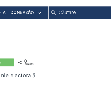
HIA
DONEAZĂ
RO
0
WhatsApp
SHARES
nie electorală