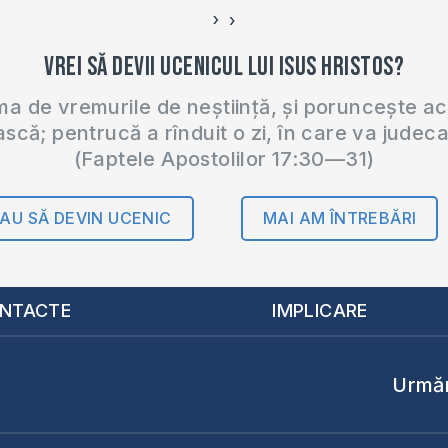
›
‹
Vrei să devii ucenicul lui Isus Hristos?
 de vremurile de neștiință, și poruncește a
ască; pentrucă a rînduit o zi, în care va judec
(Faptele Apostolilor 17:30—31)
AU SĂ DEVIN UCENIC
MAI AM ÎNTREBĂRI
NTACTE
IMPLICARE
Urmăr