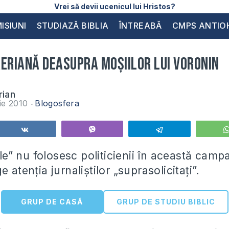
Vrei să devii ucenicul lui Hristos?
ISIUNI
STUDIAZĂ BIBLIA
ÎNTREABĂ
CMPS ANTIO
eriană deasupra moşiilor lui Voronin
rian
ie 2010
Blogosfera
Share
Vibe
Telegram
” nu folosesc politicienii în această campa
 atenţia jurnaliştilor „suprasolicitaţi”.
GRUP DE CASĂ
GRUP DE STUDIU BIBLIC