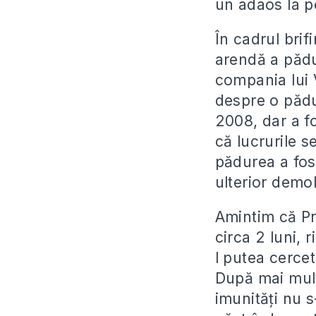
un adaos la pe
În cadrul brif
arendă a pădur
compania lui 
despre o pădu
2008, dar a fos
că lucrurile s
pădurea a fos
ulterior demol
Amintim că Pr
circa 2 luni, 
l putea cercet
După mai mult
imunităţi nu 