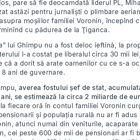
ios, pare să fie deocamdată liderul PL, Mih
at astăzi pentru jurnalişti o plimbare aeria
asupra moşiilor familiei Voronin, începînd 
terminînd cu pădurea de la Ţiganca.
a” lui Ghimpu nu a fost deloc ieftină, la prop
erului l-a costat pe liberalul circa 30 mii lei
că a dorit să arate oamenilor cu ce s-a oc
i 8 ani de guvernare.
himpu,
averea fostului şef de stat, acumulat
 ani, se estimează la circa 2 miliarde de eu
a fiecare oră în contul familiei Voronin cu
 pensionarii şi populaţia rurală nu ar fi adus
onin, atunci numai din veniturile, acaparate
n, cei peste 600 de mii de pensionari ar fi 