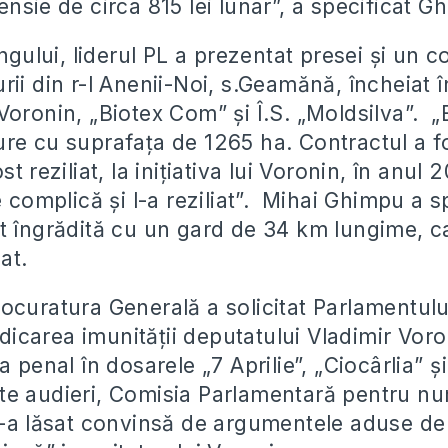
nsie de circa 815 lei lunar”, a specificat G
ingului, liderul PL a prezentat presei şi un c
ii din r-l Anenii-Noi, s.Geamănă, încheiat î
Voronin, „Biotex Com” şi Î.S. „Moldsilva”. „
re cu suprafaţa de 1265 ha. Contractul a fo
t reziliat, la iniţiativa lui Voronin, în anul 
e complică şi l-a reziliat”. Mihai Ghimpu a s
t îngrădită cu un gard de 34 km lungime, ca
at.
ocuratura Generală a solicitat Parlamentulu
ridicarea imunităţii deputatului Vladimir Vor
a penal în dosarele „7 Aprilie”, „Ciocârlia” ş
e audieri, Comisia Parlamentară pentru num
s-a lăsat convinsă de argumentele aduse de