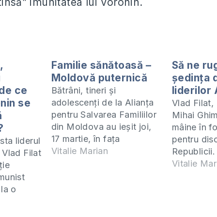
insă” imunitatea lui Voronin.
,
Familie sănătoasă –
Să ne ru
i
Moldovă puternică
şedinţa 
 de ce
liderilor
Bătrâni, tineri şi
nin se
adolescenţi de la Alianţa
Vlad Filat
ă
pentru Salvarea Familiilor
Mihai Ghim
din Moldova au ieşit joi,
?
mâine în fo
17 martie, în faţa
pentru disc
ta liderul
Parlamentului pentru a
Vitalie Marian
Republicii. 
 Vlad Filat
cere deputaţilor să nu
PLDM, într
Vitalie Mar
ţie
voteze legea anti-
loc la ora
munist
discriminare. Zecile de
este prima 
 la o
persoane adunate au
cele 3 form
ă, în
declarat că acestă lege
format în u
 doi să