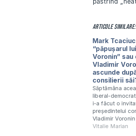
păstrînd „neat
Articole similare:
Mark Tcaciuc
“păpuşarul lu
Voronin” sau
Vladimir Voro
ascunde dup
consilierii săi
Săptămâna aceas
liberal-democrat
i-a făcut o invita
preşedintelui co
Vladimir Voronin
dezbatere public
Vitalie Marian
cadrul căreia cei