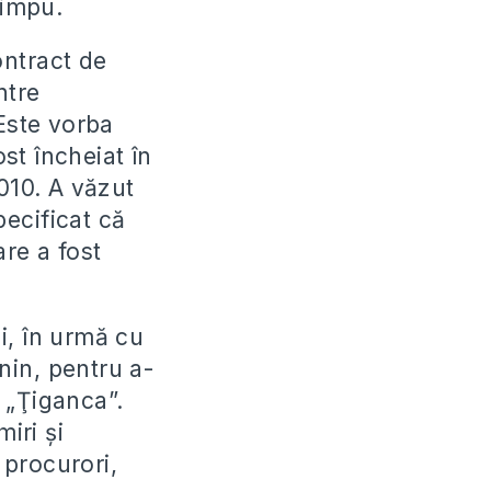
himpu.
ontract de
ntre
Este vorba
st încheiat în
2010. A văzut
pecificat că
re a fost
i, în urmă cu
onin, pentru a-
i „Ţiganca”.
iri şi
 procurori,