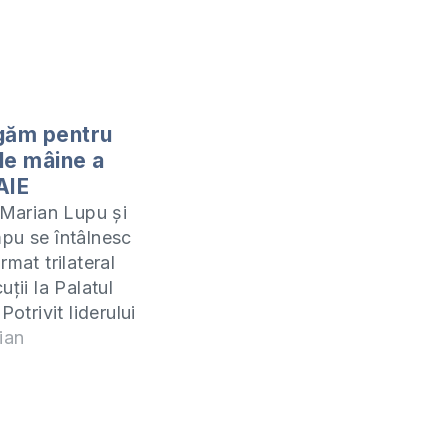
găm pentru
de mâine a
 AIE
, Marian Lupu și
pu se întâlnesc
rmat trilateral
uții la Palatul
Potrivit liderului
unirea va avea
ian
 10.00. Aceasta
întâlnire dintre
ațiuni, care au
ltimul an