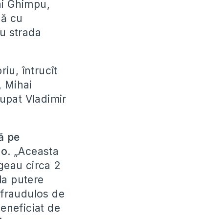
ai Ghimpu,
nă cu
cu strada
riu, întrucît
, Mihai
upat Vladimir
ă pe
ro
. „Aceasta
rgeau circa 2
 la putere
 fraudulos de
beneficiat de