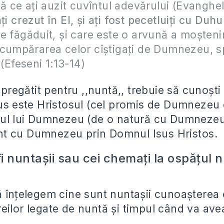
pă ce aţi auzit cuvîntul adevărului (Evangheli
ţi crezut în El, şi aţi fost pecetluiţi cu Duhu
e făgăduit, şi care este o arvună a moştenir
cumpărarea celor cîştigaţi de Dumnezeu, s
 (Efeseni 1:13-14)
i pregătit pentru ,,nuntă,, trebuie să cunoști
sus este Hristosul (cel promis de Dumnezeu
iul lui Dumnezeu (de o natură cu Dumnezeu) 
t cu Dumnezeu prin Domnul Isus Hristos.
fi nuntașii sau cei chemați la ospățul n
ă înțelegem cine sunt nuntașii cunoașterea o
eilor legate de nuntă și timpul când va ave