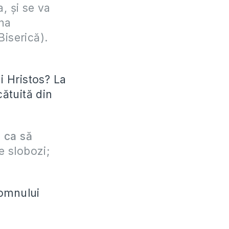
, şi se va
ina
iserică).
i Hristos? La
cătuită din
 ca să
ie slobozi;
Domnului