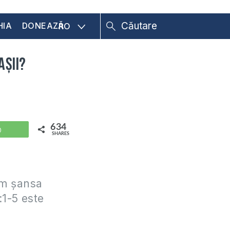
HIA
DONEAZĂ
RO
așii?
634
WhatsApp
SHARES
Am șansa
1-5 este