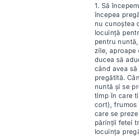
1. Să începem
începea pregăt
nu cunoștea da
locuință pentr
pentru nuntă, 
zile, aproape 
ducea să aduc
când avea să v
pregătită. Cân
nuntă și se pr
timp în care 
cort), frumos
care se preze
părinții fetei
locuința pregă