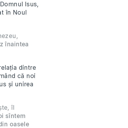
u Domnul Isus,
at în Noul
mnezeu,
z înaintea
elația dintre
irmând că noi
us și unirea
te, îl
oi sîntem
din oasele