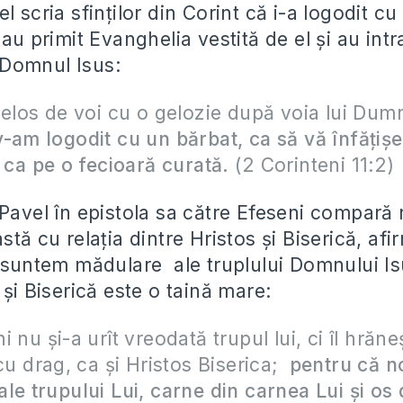
l scria sfinților din Corint că i-a logodit c
 au primit Evanghelia vestită de el și au intr
Domnul Isus:
gelos de voi cu o gelozie după voia lui Du
-am logodit cu un bărbat, ca să vă înfăţişe
s ca pe o fecioară curată.
(2 Corinteni 11:2)
Pavel în epistola sa către Efeseni compară r
stă cu relația dintre Hristos și Biserică, af
ă suntem mădulare ale truplului Domnului Is
 și Biserică este o taină mare:
 nu şi-a urît vreodată trupul lui, ci îl hrăneş
 cu drag, ca şi Hristos Biserica;
pentru că n
le trupului Lui, carne din carnea Lui şi os 