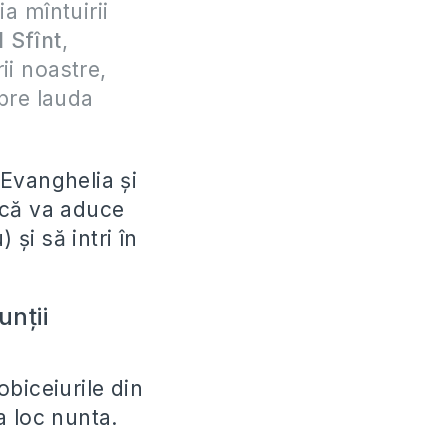
a mîntuirii
l Sfînt
,
ii noastre,
pre lauda
 Evanghelia și
 că va aduce
și să intri în
unții
biceiurile din
a loc nunta.