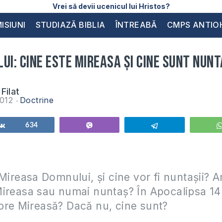
Vrei să devii ucenicul lui Hristos?
ISIUNI
STUDIAZĂ BIBLIA
ÎNTREABĂ
CMPS ANTIO
ui: cine este Mireasa și cine sunt nunt
Filat
2012
Doctrine
Share
634
Vibe
Telegram
 Mireasa Domnului, și cine vor fi nuntașii? 
ireasa sau numai nuntaș? În Apocalipsa 14:
pre Mireasă? Dacă nu, cine sunt?