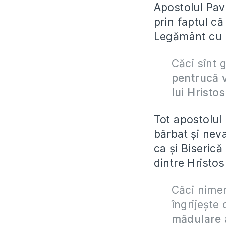
Apostolul Pave
prin faptul că
Legământ cu 
Căci sînt 
pentrucă v
lui Hristo
Tot apostolul 
bărbat și neva
ca și Biseric
dintre Hristos
Căci nimeni
îngrijeşte
mădulare a