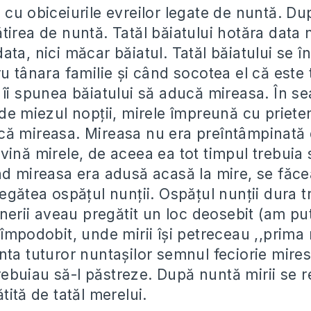
 cu obiceiurile evreilor legate de nuntă. D
irea de nuntă. Tatăl băiatului hotăra data n
ta, nici măcar băiatul. Tatăl băiatului se în
u tânara familie și când socotea el că este t
îi spunea băiatului să aducă mireasa. În se
de miezul nopții, mirele împreună cu prieten
ă mireasa. Mireasa nu era preîntâmpinată 
ină mirele, de aceea ea tot timpul trebuia 
d mireasa era adusă acasă la mire, se făcea
egătea ospățul nunții. Ospățul nunții dura tr
tinerii aveau pregătit un loc deosebit (am p
 împodobit, unde mirii își petreceau ,,prima
nta tuturor nuntașilor semnul feciorie mires
 trebuiau să-l păstreze. După nuntă mirii se 
tită de tatăl merelui.