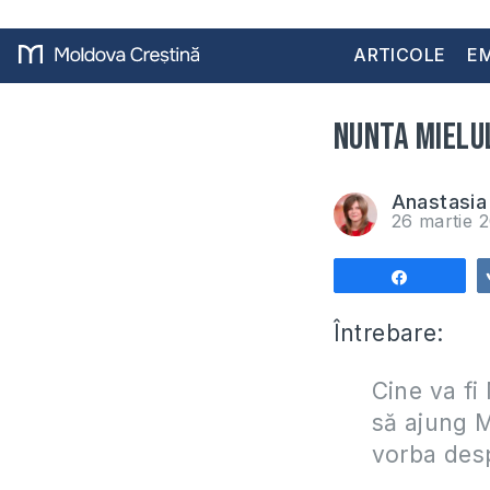
ARTICOLE
EM
Nunta Mielul
Anastasia 
26 martie 
Share
Întrebare:
Cine va fi
să ajung M
vorba des