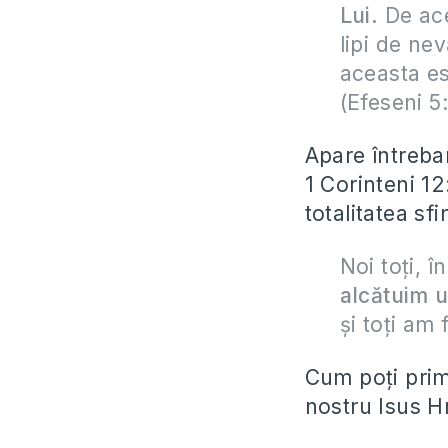
Lui.
De ace
lipi de nev
aceasta es
(Efeseni 5
Apare întrebar
1 Corinteni 12
totalitatea sf
Noi toţi, î
alcătuim u
şi toţi am
Cum poți prim
nostru Isus Hr