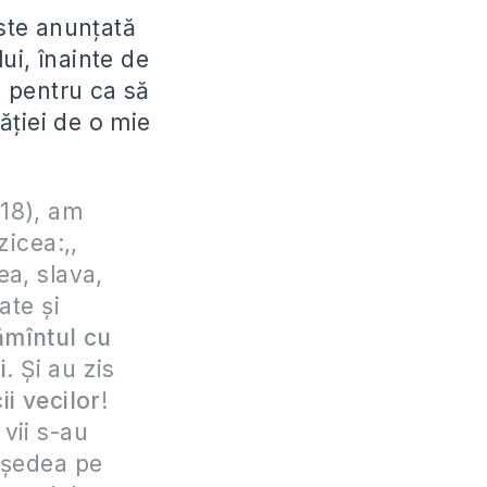
ste anunțată
ui, înainte de
 pentru ca să
ăției de o mie
 18), am
zicea:,,
ea, slava,
ate şi
ămîntul cu
i
. Şi au zis
ii vecilor
!
 vii s-au
 şedea pe