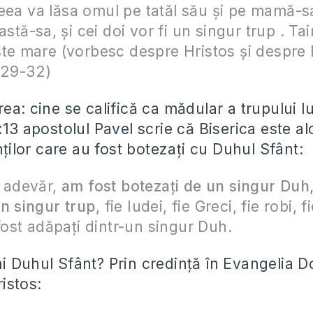
ea va lăsa omul pe tatăl său şi pe mamă-sa
astă-sa, şi cei doi vor fi un singur trup . Ta
te mare (vorbesc despre Hristos şi despre B
:29-32)
ea: cine se califică ca mădular a trupului lu
:13 apostolul Pavel scrie că Biserica este al
inților care au fost botezați cu Duhul Sfânt:
n adevăr,
am fost botezaţi de un singur Duh,
n singur trup
, fie Iudei, fie Greci, fie robi, f
 fost adăpaţi dintr-un singur Duh.
i Duhul Sfânt? Prin credință în Evangelia 
istos: