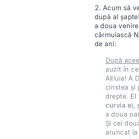
2. Acum să ve
după al șapte
a doua venire
cârmuiască Ne
de ani:
După ace
auzit în c
Aliluia! A
cinstea şi
drepte.
El
curvia ei,
a doua oară
Şi cei două
aruncat la