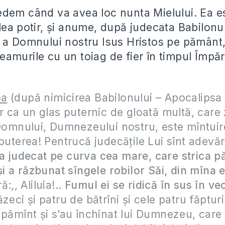
dem când va avea loc nunta Mielului. Ea e
lea potir, și anume, după judecata Babilonul
 a Domnului nostru Isus Hristos pe pământ,
amurile cu un toiag de fier în timpul Împăr
ea
(după nimicirea Babilonului – Apocalipsa
er ca un glas puternic de gloată multă, care 
 Domnului, Dumnezeului nostru, este mîntuir
 puterea! Pentrucă judecăţile Lui sînt adevăr
 a judecat pe curva cea mare, care strica p
 şi a răzbunat sîngele robilor Săi, din mîna e
:,, Aliluia!..
Fumul ei se ridică în sus în vec
zeci şi patru de bătrîni şi cele patru făpturi
 pămînt şi s’au închinat lui Dumnezeu, care