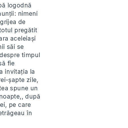
upă logodnă
unții: nimeni
grijea de
otul pregătit
ara aceleiași
ii săi se
despre timpul
să fie
 invitația la
ei-șapte zile,
utea spune un
 noapte,, după
ei, pe care
retrăgeau în