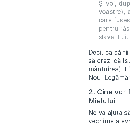
Şi voi, du
voastre),
a
care fuses
pentru răs
slavei Lui.
Deci, ca să fi
să crezi că I
mântuirea), F
Noul Legămân
2. Cine vor 
Mielului
Ne va ajuta s
vechime a evr