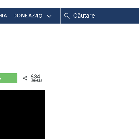
HIA
DONEAZĂ
RO
634
WhatsApp
SHARES