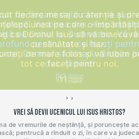
›
‹
Vrei să devii ucenicul lui Isus Hristos?
 de vremurile de neștiință, și poruncește a
ască; pentrucă a rînduit o zi, în care va judec