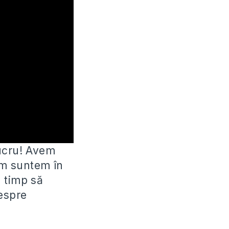
lucru! Avem
um suntem în
 timp să
espre