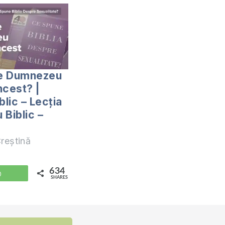
e Dumnezeu
ncest? |
blic – Lecția
u Biblic –
reștină
634
WhatsApp
SHARES