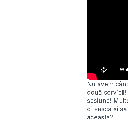
Nu avem când 
două servicii!
sesiune! Mult
citească și s
aceasta?