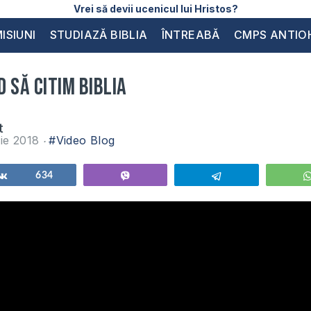
Vrei să devii ucenicul lui Hristos?
ISIUNI
STUDIAZĂ BIBLIA
ÎNTREABĂ
CMPS ANTIO
 să citim Biblia
t
ie 2018
#Video Blog
Share
634
Vibe
Telegram