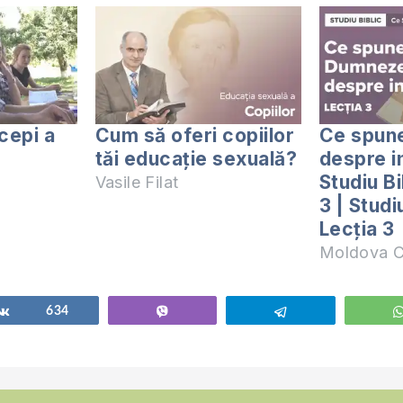
cepi a
Cum să oferi copiilor
Ce spun
tăi educație sexuală?
despre i
Studiu Bi
Vasile Filat
3 | Studi
Lecția 3
Moldova C
Share
634
Vibe
Telegram