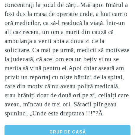
concentrați la jocul de cărți. Mai apoi tînărul a
fost dus la masa de operație unde, a luat cam o
oră medicilor, ca să-l readucă la viață. Într-un
alt caz recent, un om a murit din cauză că
ambulanța a venit abia a doua zi de la
solicitare. Ca mai pe urmă, medicii să motiveze
la judecată, că acel om era un bețiv și nu se
merita să vină pentru el.
Apoi chiar aseară am
privit un reportaj cu niște bătrîni de la spital,
care din motiv că nu aveau poliță medicală,
erau hrăniți doar de două ori pe zi, ceilalți care
aveau, mîncau de trei ori. Săracii plîngeau
spunînd, „Unde este dreptatea !!!”?
Â
GRUP DE CASĂ