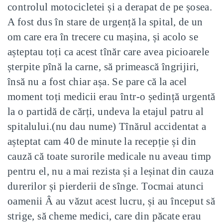
controlul motocicletei și a derapat de pe șosea.
A fost dus în stare de urgență la spital, de un
om care era în trecere cu mașina, și acolo se
așteptau toți ca acest tînăr care avea picioarele
șterpite pînă la carne, să primească îngrijiri,
însă nu a fost chiar așa. Se pare că la acel
moment toți medicii erau într-o ședință urgentă
la o partidă de cărți, undeva la etajul patru al
spitalului.(nu dau nume) Tînărul accidentat a
așteptat cam 40 de minute la recepție și din
cauză că toate surorile medicale nu aveau timp
pentru el, nu a mai rezista și a leșinat din cauza
durerilor și pierderii de sînge. Tocmai atunci
oamenii Â au văzut acest lucru, și au început să
strige, să cheme medici, care din păcate erau