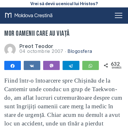
Vrei să devii ucenicul lui Hristos?
MOR OAMENII CARE AU VIAŢĂ
Preot Teodor
04 octombrie 2007
Blogosfera
632
Share
Share
Vibe
Telegram
WhatsApp
SHARES
632
Fiind într-o întoarcere spre Chișinău de la
Cantemir unde conduc un grup de Taekwon-
do, am aflat lucruri cutremurătoare despre cum
sunt îngrijiți oamenii care merg la medic în
stare de urgență.
Chiar acum nu demult a avut
loc un accident, unde un tînăr a pierdut