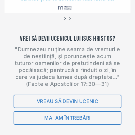
întotdeauna posibil.
II.ÃndepÄrtarea
curioÅilor trebuie
›
‹
avutÄ în vedere pe
toatÄ…
Vrei să devii ucenicul lui Isus Hristos?
"Dumnezeu nu ține seama de vremurile
de neștiință, și poruncește acum
tuturor oamenilor de pretutindeni să se
pocăiască; pentrucă a rînduit o zi, în
care va judeca lumea după dreptate..."
(Faptele Apostolilor 17:30—31)
VREAU SĂ DEVIN UCENIC
MAI AM ÎNTREBĂRI