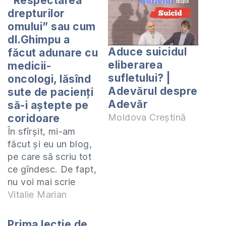
“Respectarea
drepturilor
omului” sau cum
dl.Ghimpu a
Aduce suicidul
făcut adunare cu
eliberarea
medicii-
sufletului? |
oncologi, lăsînd
Adevărul despre
sute de pacienţi
Adevăr
să-i aştepte pe
coridoare
Moldova Creștină
În sfîrşit, mi-am
făcut şi eu un blog,
pe care să scriu tot
ce gîndesc. De fapt,
nu voi mai scrie
chiar tot ce gîndesc,
Vitalie Marian
ca să nu mă
pomenesc, într-o
Prima lecţie de