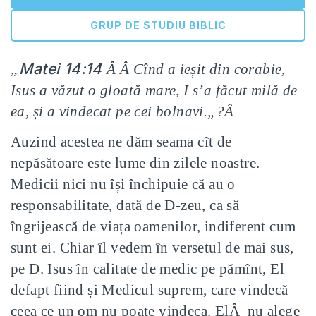
GRUP DE STUDIU BIBLIC
Matei 14:14
„
Â Â Cînd a ieșit din corabie,
Isus a văzut o gloată mare, I s’a făcut milă de
ea, și a vindecat pe cei bolnavi.
„?
Â
Auzind acestea ne dăm seama cît de
nepăsătoare este lume din zilele noastre.
Medicii nici nu își închipuie că au o
responsabilitate, dată de D-zeu, ca să
îngrijească de viața oamenilor, indiferent cum
sunt ei.
Chiar îl vedem în versetul de mai sus,
pe D. Isus în calitate de medic pe pămînt, El
defapt fiind și Medicul suprem, care vindecă
ceea ce un om nu poate vindeca. ElÂ nu alege