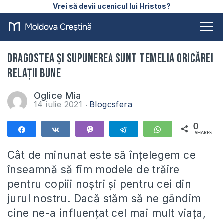
Vrei să devii ucenicul lui Hristos?
Dragostea şi supunerea sunt temelia oricărei
relaţii bune
Oglice Mia
14 iulie 2021
Blogosfera
0
Share
Share
Vibe
Telegram
WhatsApp
SHARES
Cât de minunat este să înţelegem ce
înseamnă să fim modele de trăire
pentru copiii noştri şi pentru cei din
jurul nostru. Dacă stăm să ne gândim
cine ne-a influenţat cel mai mult viaţa,