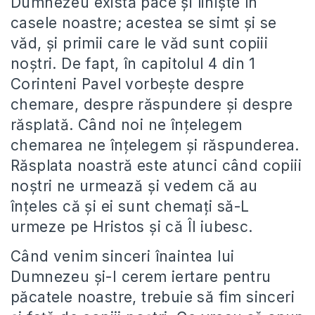
Dumnezeu există pace şi linişte în
casele noastre; acestea se simt şi se
văd, şi primii care le văd sunt copiii
noştri. De fapt, în capitolul 4 din 1
Corinteni Pavel vorbeşte despre
chemare, despre răspundere şi despre
răsplată. Când noi ne înţelegem
chemarea ne înţelegem şi răspunderea.
Răsplata noastră este atunci când copiii
noştri ne urmează şi vedem că au
înţeles că şi ei sunt chemaţi să-L
urmeze pe Hristos şi că Îl iubesc.
Când venim sinceri înaintea lui
Dumnezeu şi-I cerem iertare pentru
păcatele noastre, trebuie să fim sinceri