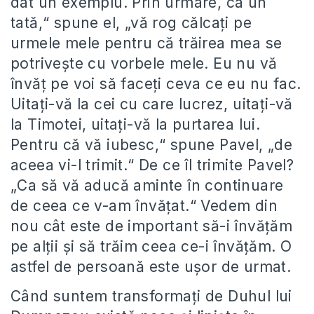
dat un exemplu. Prin urmare, ca un
tată,“ spune el, „vă rog călcaţi pe
urmele mele pentru că trăirea mea se
potriveşte cu vorbele mele. Eu nu vă
învăţ pe voi să faceţi ceva ce eu nu fac.
Uitaţi-vă la cei cu care lucrez, uitaţi-vă
la Timotei, uitaţi-vă la purtarea lui.
Pentru că vă iubesc,“ spune Pavel, „de
aceea vi-l trimit.“ De ce îl trimite Pavel?
„Ca să vă aducă aminte în continuare
de ceea ce v-am învăţat.“ Vedem din
nou cât este de important să-i învăţăm
pe alţii şi să trăim ceea ce-i învăţăm. O
astfel de persoană este uşor de urmat.
Când suntem transformaţi de Duhul lui