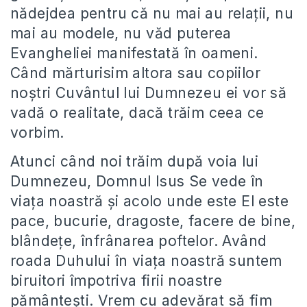
nădejdea pentru că nu mai au relaţii, nu
mai au modele, nu văd puterea
Evangheliei manifestată în oameni.
Când mărturisim altora sau copiilor
noştri Cuvântul lui Dumnezeu ei vor să
vadă o realitate, dacă trăim ceea ce
vorbim.
Atunci când noi trăim după voia lui
Dumnezeu, Domnul Isus Se vede în
viaţa noastră şi acolo unde este El este
pace, bucurie, dragoste, facere de bine,
blândeţe, înfrânarea poftelor. Având
roada Duhului în viaţa noastră suntem
biruitori împotriva firii noastre
pământeşti. Vrem cu adevărat să fim