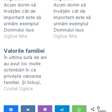
Acum dorim să
Acum dorim să
învăţăm cât de
învăţăm cât de
important este să
important este să
urmăm exemplul
urmăm exemplul
Domnului Isus
Domnului Isus
pentru a fi împliniţi.
Oglice Mia
pentru a fi împliniţi.
Oglice Mia
În Efeseni 5:1-2
În Efeseni 5:1-2
citim: „Urmaţi dar,
citim: „Urmaţi dar,
Valorile familiei
pilda lui Dumnezeu
pilda lui Dumnezeu
În ultima sută de ani
ca nişte copii
ca nişte copii
au avut loc multe
preaiubiţi. Trăiţi în
preaiubiţi. Trăiţi în
schimbări în ce
dragoste, după cum
dragoste, după cum
priveşte valoarea
şi Hristos ne-a iubit,
şi Hristos ne-a iubit,
familiei. Şi totuşi,
şi S-a dat pe Sine
şi S-a dat pe Sine
noi spunem că
Costel Oglice
pentru noi „ca un
pentru noi „ca un
familia este cel mai
prinos şi ca…
prinos şi ca…
important lucru în
viaţa noastră. Da,
0
Share
Share
Vibe
Telegram
WhatsApp
SHARES