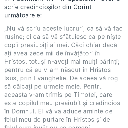
scrie credincioşilor din Corint
următoarele:
„Nu vă scriu aceste lucruri, ca să vă fac
ruşine; ci ca să vă sfătuiesc ca pe nişte
copii preaiubiţi ai mei. Căci chiar dacă
aţi avea zece mii de învăţători în
Hristos, totuşi n-aveţi mai mulţi părinţi;
pentru că eu v-am născut în Hristos
Isus, prin Evanghelie. De aceea vă rog
să călcaţi pe urmele mele. Pentru
aceasta v-am trimis pe Timotei, care
este copilul meu preaiubit şi credincios
în Domnul. El vă va aduce aminte de
felul meu de purtare în Hristos şi de
felul cum învăţ eu pe oameni