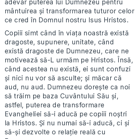
adevăr puterea lui Dumnezeu pentru
mântuirea şi transformarea tuturor celor
ce cred în Domnul nostru Isus Hristos.
Copiii simt când în viaţa noastră există
dragoste, supunere, unitate, când
există dragoste de Dumnezeu, care ne
motivează să-L urmăm pe Hristos. Însă,
când acestea nu există, ei sunt confuzi
şi nici nu vor să asculte; şi măcar că
aud, nu aud. Dumnezeu doreşte ca noi
să trăim pe baza Cuvântului Său şi,
astfel, puterea de transformare
Evangheliei să-i aducă pe copiii noştri
la Hristos. Şi nu numai să-i aducă, ci şi
să-şi dezvolte o relaţie reală cu