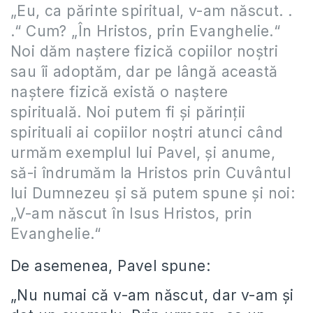
„Eu, ca părinte spiritual, v-am născut. .
.“ Cum? „În Hristos, prin Evanghelie.“
Noi dăm naştere fizică copiilor noştri
sau îi adoptăm, dar pe lângă această
naştere fizică există o naştere
spirituală. Noi putem fi şi părinţii
spirituali ai copiilor noştri atunci când
urmăm exemplul lui Pavel, şi anume,
să-i îndrumăm la Hristos prin Cuvântul
lui Dumnezeu şi să putem spune şi noi:
„V-am născut în Isus Hristos, prin
Evanghelie.“
De asemenea, Pavel spune:
„Nu numai că v-am născut, dar v-am şi