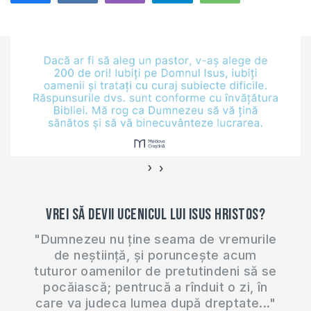
familia este cu noi
de la naştere până
la moarte. Familia
are multe roluri în
viaţa socială: prin
felul cum…
›
‹
Vrei să devii ucenicul lui Isus Hristos?
"Dumnezeu nu ține seama de vremurile
de neștiință, și poruncește acum
tuturor oamenilor de pretutindeni să se
pocăiască; pentrucă a rînduit o zi, în
care va judeca lumea după dreptate..."