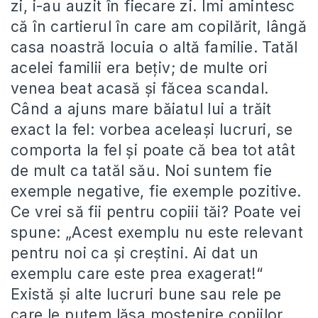
zi, i-au auzit în fiecare zi. Îmi amintesc
că în cartierul în care am copilărit, lângă
casa noastră locuia o altă familie. Tatăl
acelei familii era beţiv; de multe ori
venea beat acasă şi făcea scandal.
Când a ajuns mare băiatul lui a trăit
exact la fel: vorbea aceleaşi lucruri, se
comporta la fel şi poate că bea tot atât
de mult ca tatăl său. Noi suntem fie
exemple negative, fie exemple pozitive.
Ce vrei să fii pentru copiii tăi? Poate vei
spune: „Acest exemplu nu este relevant
pentru noi ca şi creştini. Ai dat un
exemplu care este prea exagerat!“
Există şi alte lucruri bune sau rele pe
care le putem lăsa moştenire copiilor