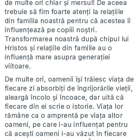
de multe ori chiar şi mersul! De aceea
trebuie să fim foarte atenţi la relaţiile
din familia noastră pentru că acestea îi
influenţează pe copiii noştri.
Transformarea noastră după chipul lui
Hristos şi relaţiile din familie au o
influenţă mare asupra generaţiei
viitoare.
De multe ori, oamenii îşi trăiesc viaţa de
fiecare zi absorbiţi de îngrijorările vieţii,
aleargă încolo şi încoace, dar uită că
fiecare din ei scrie o istorie. Viaţa lor
rămâne ca o amprentă pe viaţa altor
oameni, pe care i-au influenţat pentru
că aceşti oameni i-au văzut în fiecare