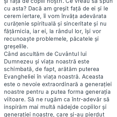
şi faţă de copiii noştri. Ce vreau să spun
cu asta? Dacă am greşit faţă de ei şi le
cerem iertare, îi vom învăţa adevărata
curăţenie spirituală şi sinceritate şi nu
făţărnicia, iar ei, la rândul lor, îşi vor
recunoaşte problemele, păcatele şi
greşelile.
Când ascultăm de Cuvântul lui
Dumnezeu şi viaţa noastră este
schimbată, de fapt, arătăm puterea
Evangheliei în viaţa noastră. Aceasta
este o nevoie extraordinară a generaţiei
noastre pentru a putea forma generaţia
viitoare. Să ne rugăm ca într-adevăr să
inspirăm mai multă nădejde copiilor şi
generaţiei noastre, care şi-au pierdut