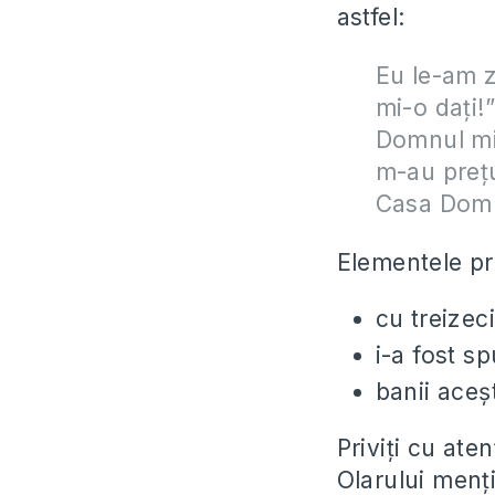
astfel:
Eu le-am z
mi-o daţi!”
Domnul mi-
m-au preţui
Casa Domnu
Elementele pr
cu treizeci
i-a fost s
banii aceș
Priviți cu ate
Olarului menț