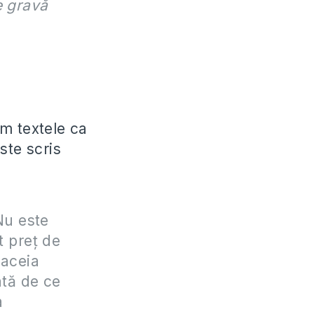
e gravă
m textele ca
ste scris
„Nu este
t preţ de
 aceia
ată de ce
a