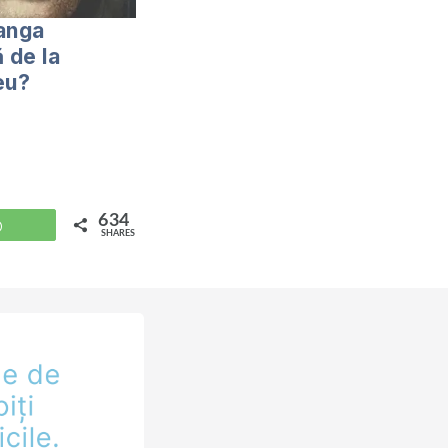
anga
 de la
eu?
634
WhatsApp
SHARES