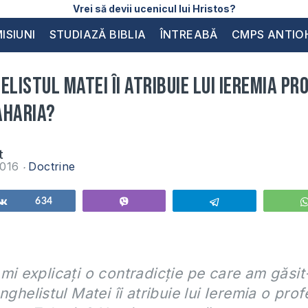
Vrei să devii ucenicul lui Hristos?
ISIUNI
STUDIAZĂ BIBLIA
ÎNTREABĂ
CMPS ANTIO
elistul Matei îi atribuie lui Ieremia pr
aharia?
t
2016
Doctrine
Share
634
Vibe
Telegram
mi explicați o contradicție pe care am găsit
nghelistul Matei îi atribuie lui Ieremia o prof