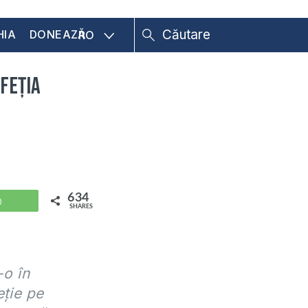
HIA
DONEAZĂ
RO
ofeția
634
WhatsApp
SHARES
-o în
eție pe