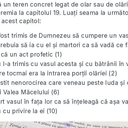
ă un teren concret legat de olar sau de olăr
remia la capitolul 19. Luați seama la următo
 acest capitol:
fost trimis de Dumnezeu să cumpere un vas 
trebuia să ia cu el și martori ca să vadă ce 
că un act profetic (1)
-a trimis cu vasul acesta și cu bătrânii în
 tocmai era la intrarea porții olăriei (2)
stit nenorocirea care veneau peste Iuda și 
 Valea Măcelului (6)
rt vasul în fața lor ca să înțeleagă că așa v
u privire la ei (10)