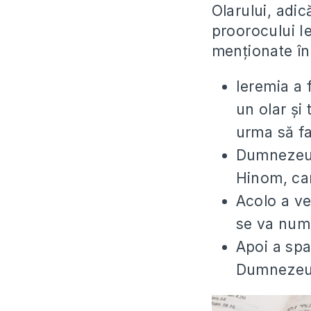
Olarului, adic
proorocului Ie
menționate în
Ieremia a 
un olar și 
urma să fa
Dumnezeu l
Hinom, care
Acolo a ve
se va numi
Apoi a spa
Dumnezeu c