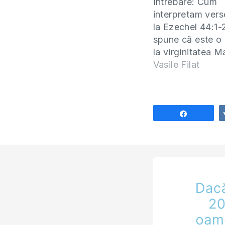
Întrebare: Cum
interpretam vers
la Ezechel 44:1
spune că este o
la virginitatea M
nașterea lui Isus
Vasile Filat
Ortodocșii preti
Văzând contextu
s-a părut reziste
argumentul lor, d
Share
că celelalte proo
mesianice din M
depind de conte
oare să…