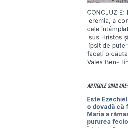
CONCLUZIE: Ev
Ieremia, a co
cele întâmpla
Isus Hristos 
lipsit de pute
faceți o căuta
Valea Ben-Hin
Articole similare:
Este Ezechiel
o dovadă că 
Maria a răma
pururea feci