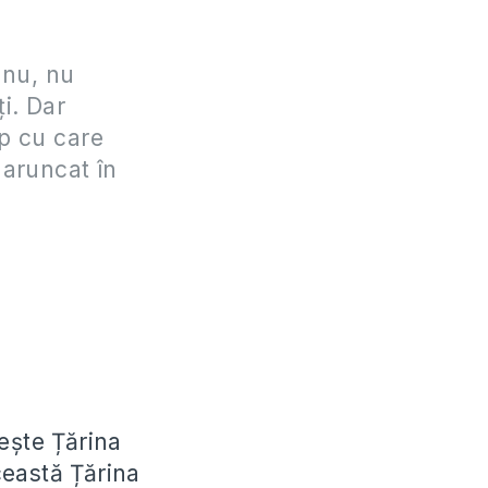
 nu, nu
ţi. Dar
p cu care
m aruncat în
sește Țărina
ceastă Țărina