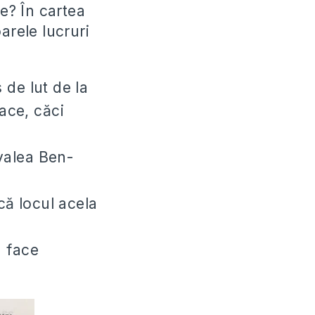
ie? În cartea
arele lucruri
de lut de la
face, căci
 valea Ben-
că locul acela
a face