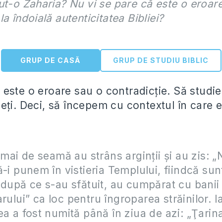
ut-o Zaharia? Nu vi se pare că este o eroar
la îndoială autenticitatea Bibliei?
GRUP DE CASĂ
GRUP DE STUDIU BIBLIC
este o eroare sau o contradicție. Să studie
eți. Deci, să începem cu contextul în care e
i mai de seamă au strâns arginţii şi au zis: 
ă-i punem în vistieria Templului, fiindcă sun
 după ce s-au sfătuit, au cumpărat cu banii
arului”
ca loc pentru îngroparea străinilor. I
ea a fost numită până în ziua de azi: „Ţarin