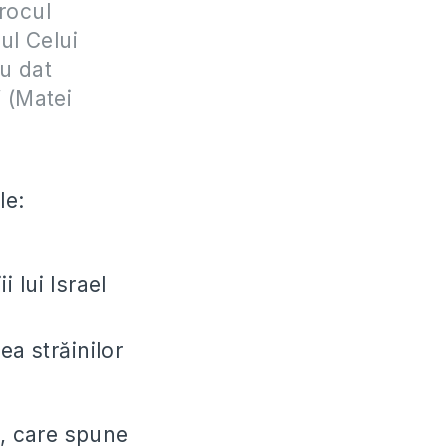
orocul
ţul Celui
au dat
 (Matei
le:
i lui Israel
ea străinilor
3, care spune