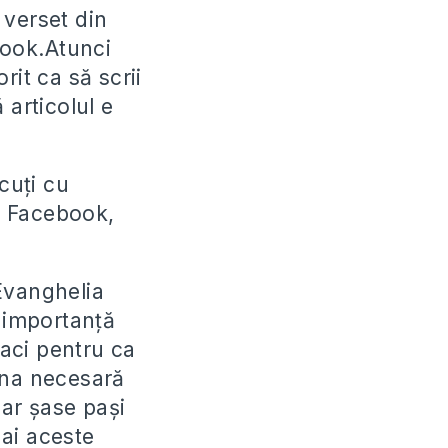
 verset din
book.Atunci
it ca să scrii
 articolul e
scuți cu
pe Facebook,
Evanghelia
e importanță
faci pentru ca
ana necesară
oar șase pași
ai aceste