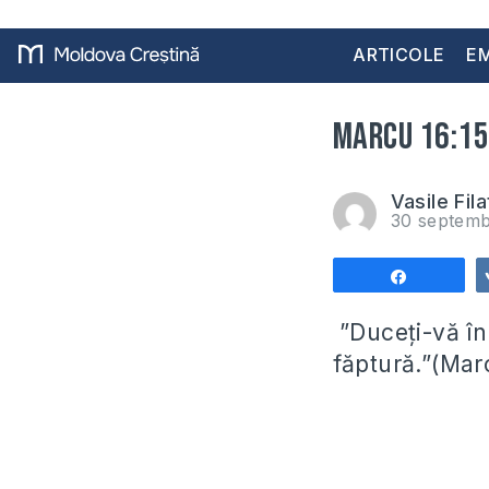
ARTICOLE
EM
Marcu 16:15 
Vasile Fila
30 septemb
Share
”Duceți-vă în
făptură.”(Mar