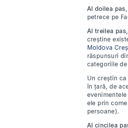
Al doilea pas
petrece pe Fa
Al treilea pas
creștine exist
Moldova Creș
răspunsuri din
categoriile de
Un creștin ca 
în țară, de a
evenimentele c
ele prin comen
persoane).
Al cincilea p