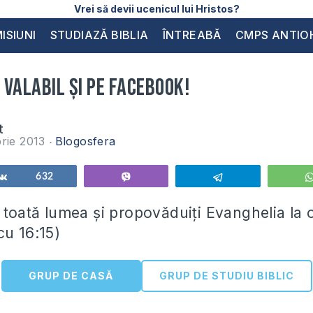
Vrei să devii ucenicul lui Hristos?
ISIUNI
STUDIAZĂ BIBLIA
ÎNTREABĂ
CMPS ANTIO
valabil și pe Facebook!
t
rie 2013
Blogosfera
Share
632
Vibe
Telegram
 toată lumea și propovăduiți Evanghelia la 
cu 16:15)
GRUP DE CASĂ
GRUP DE STUDIU BIBLIC