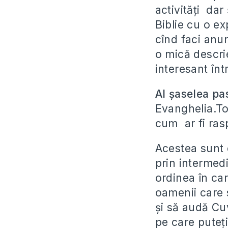
activități dar
Biblie cu o e
cînd faci anun
o mică descrie
interesant într
Al șaselea p
Evanghelia.Tot
cum ar fi rasp
Acestea sunt 
prin intermedi
ordinea în car
oamenii care 
și să audă Cuv
pe care puteț