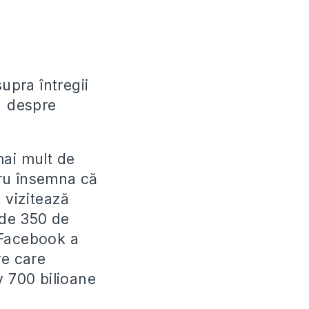
pra întregii
ci despre
mai mult de
cru însemna că
 vizitează
 de 350 de
, Facebook a
re care
v 700 bilioane