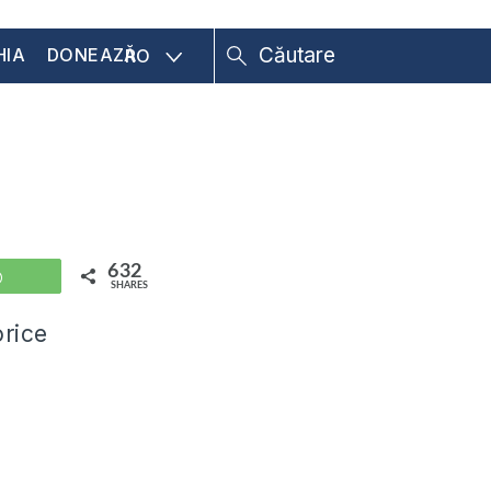
HIA
DONEAZĂ
RO
632
WhatsApp
SHARES
orice