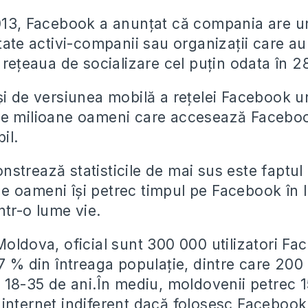
013, Facebook a anunțat că compania are u
tate activi-companii sau organizații care au
 rețeaua de socializare cel puțin odata în 28
i de versiunea mobilă a rețelei Facebook 
de milioane oameni care accesează Facebo
il.
strează statisticile de mai sus este faptul
 oameni își petrec timpul pe Facebook în l
într-o lume vie.
Moldova, oficial sunt 300 000 utilizatori F
7 % din întreaga populație, dintre care 200
e 18-35 de ani.În mediu, moldovenii petrec 
internet indiferent dacă folosesc Facebook