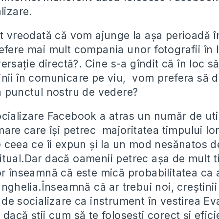
lizare.
it vreodată că vom ajunge la așa perioadă î
efere mai mult compania unor fotografii în
versație directă?. Cine s-a gîndit că în loc 
nii în comunicare pe viu, vom prefera să d
a punctul nostru de vedere?
cializare Facebook a atras un număr de util
mare care își petrec majoritatea timpului lor
 ceea ce îi expun și la un mod nesănatos de
pititual.Dar dacă oamenii petrec așa de mult t
or înseamnă că este mică probabilitatea ca
anghelia.Înseamnă că ar trebui noi, creștinii
de socializare ca instrument în vestirea Eva
dacă știi cum să te folosești corect și efici