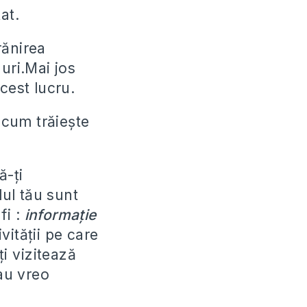
at.
rănirea
uri.Mai jos
cest lucru.
 cum trăiește
ă-ți
lul tău sunt
fi :
informație
vității pe care
ți vizitează
au vreo