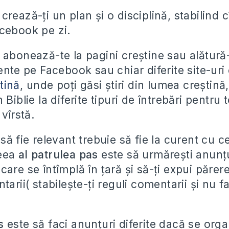
, crează-ți un plan și o disciplină, stabilind c
cebook pe zi.
,
abonează-te la pagini creștine sau alătură-
ente pe Facebook sau chiar diferite site-uri
tină
, unde poți găsi știri din lumea creștină,
 Biblie la diferite tipuri de întrebări pentru 
 vîrstă.
să fie relevant trebuie să fie la curent cu c
ceea
al patrulea pas
este să urmărești anunțuri
are se întîmplă în țară și să-ți expui părere
tarii( stabilește-ți reguli comentarii și nu f
as
este să faci anunțuri diferite dacă se or