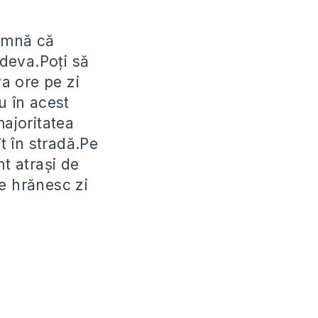
eamnă că
deva.Poți să
va ore pe zi
u în acest
majoritatea
ît în stradă.Pe
nt atrași de
e hrănesc zi