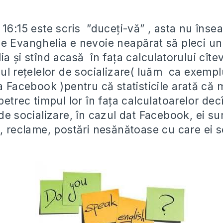
 16:15 este scris ”duceți-vă” , asta nu îns
e Evanghelia e nevoie neapărat să pleci un
a și stînd acasă în fața calculatorului cîte
iul rețelelor de socializare( luăm ca exempl
a Facebook )pentru că statisticile arată că 
petrec timpul lor în fața calculatoarelor dec
de socializare, în cazul dat Facebook, ei su
e, reclame, postări nesănătoase cu care ei s