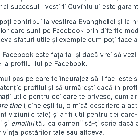
ci succesul vestirii Cuvîntului este garant
 poți contribui la vestirea Evangheliei și la h
elor care sunt pe Facebook prin diferite mod
eva sfaturi utile și exemple cum poți face a
e Facebook este fața ta și dacă vrei să vezi
 la profilul lui pe Facebook.
imul pas
pe care te încurajez să-l faci este s
tenție profilul și să urmărești dacă în profi
ații utile pentru cei care te privesc, cum ar 
re tine
( cine ești tu, o mică descriere a acti
nt viziunile tale) și ar fi util pentru cei care-
i și
emailul
tău ca oamenii să-ți scrie dacă 
rivința postărilor tale sau altceva.