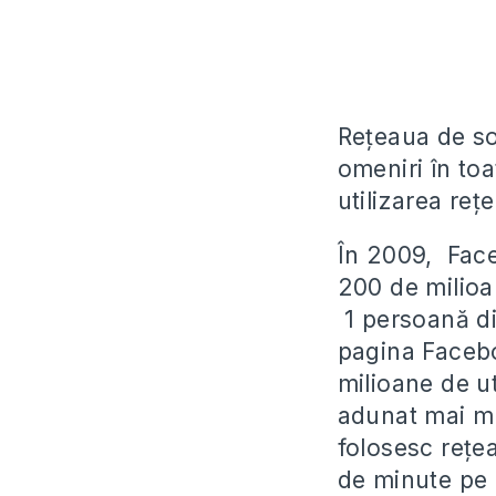
Rețeaua de so
omeniri în toa
utilizarea reț
În 2009, Face
200 de milioa
1 persoană di
pagina Facebo
milioane de ut
adunat mai mu
folosesc rețe
de minute pe 