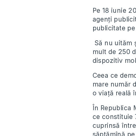
Pe 18 iunie 2
agenți publici
publicitate pe
Să nu uităm ș
mult de 250 
dispozitiv mob
Ceea ce demon
mare număr de
o viață reală 
În Republica 
ce constituie 
cuprinsă într
săptămînă pe 