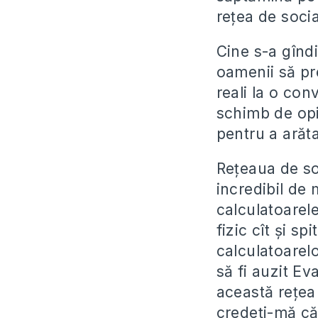
rețea de socia
Cine s-a gînd
oamenii să pr
reali la o con
schimb de opi
pentru a arăt
Rețeaua de so
incredibil de 
calculatoarele
fizic cît și s
calculatoarel
să fi auzit Ev
această rețea 
credeți-mă că 