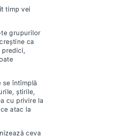
ît timp vei
te grupurilor
 creștine ca
 predici,
toate
e se întîmplă
le, știrile,
a cu privire la
ace atac la
ganizează ceva