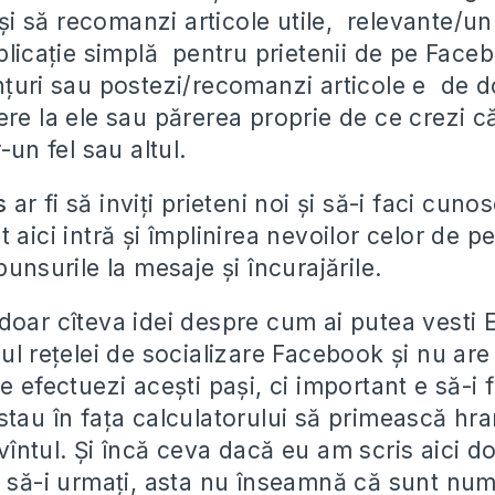
 și să recomanzi articole utile, relevante/un
xplicație simplă pentru prietenii de pe Face
țuri sau postezi/recomanzi articole e de dor
re la ele sau părerea proprie de ce crezi că
-un fel sau altul.
as
ar fi să inviți prieteni noi și să-i faci cuno
 aici intră și împlinirea nevoilor celor de 
unsurile la mesaje și încurajările.
doar cîteva idei despre cum ai putea vesti 
ul rețelei de socializare Facebook și nu ar
e efectuezi acești pași, ci important e să-i 
stau în fața calculatorului să primească hr
întul. Și încă ceva dacă eu am scris aici d
i să-i urmați, asta nu înseamnă că sunt num