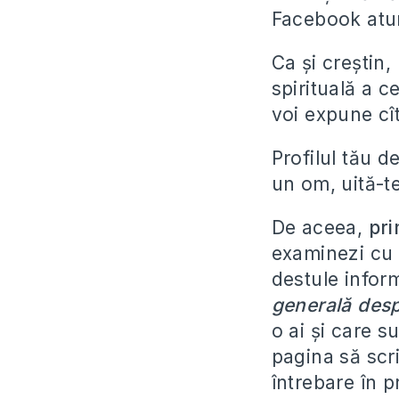
Facebook atun
Ca și creștin,
spirituală a c
voi expune cît
Profilul tău d
un om, uită-te
De aceea,
pr
examinezi cu a
destule inform
generală desp
o ai și care su
pagina să scri
întrebare în p