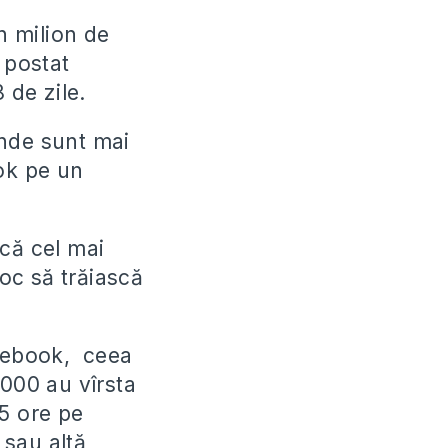
n milion de
 postat
 de zile.
unde sunt mai
ok pe un
 că cel mai
oc să trăiască
acebook, ceea
 000 au vîrsta
15 ore pe
 sau altă