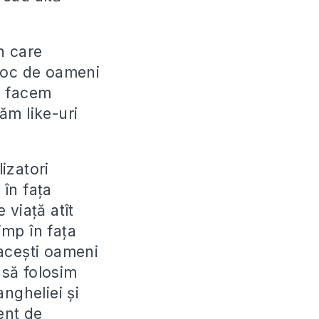
n care
 loc de oameni
să facem
ăm like-uri
izatori
 în fața
 viață atît
imp în fața
 acești oameni
 să folosim
ngheliei și
ent de