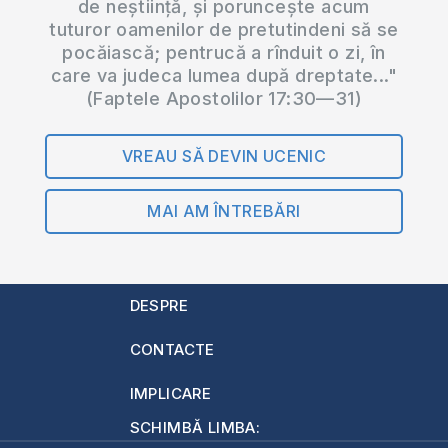
de neștiință, și poruncește acum
tuturor oamenilor de pretutindeni să se
pocăiască; pentrucă a rînduit o zi, în
care va judeca lumea după dreptate..."
(Faptele Apostolilor 17:30—31)
VREAU SĂ DEVIN UCENIC
MAI AM ÎNTREBĂRI
DESPRE
CONTACTE
IMPLICARE
SCHIMBĂ LIMBA: