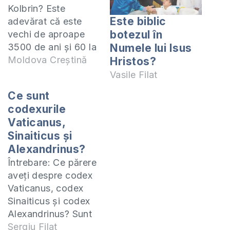
Kolbrin? Este
Este biblic
adevărat că este
botezul în
vechi de aproape
3500 de ani și 60 la
Numele lui Isus
sută e la fel ca Biblia
Moldova Creștină
Hristos?
de azi? Poți studia
Vasile Filat
acest subiect
Ce sunt
folosind materialele
codexurile
de Studiu Biblic
Vaticanus,
Inductiv 1.
Sinaiticus și
Dumnezeu face
Alexandrinus?
cunoscute vremurile
de pe urmă -
Întrebare: Ce părere
http://precept.md/2016/11/22/dumnezeu-
aveți despre codex
face-cunoscute-
Vaticanus, codex
vremurile-de-pe-
Sinaiticus și codex
urma/ 2. Daniel -
Alexandrinus? Sunt
http://precept.md/2016/11/23/daniel/
vrednice de crezare
Sergiu Filat