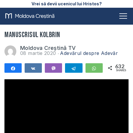
Vrei să devii ucenicul lui Hristos?
Manuscrisul Kolbrin
Moldova Creștină TV
08 martie 2020
Adevărul despre Adevăr
632
Share
Share
Vibe
Telegram
WhatsApp
SHARES
632