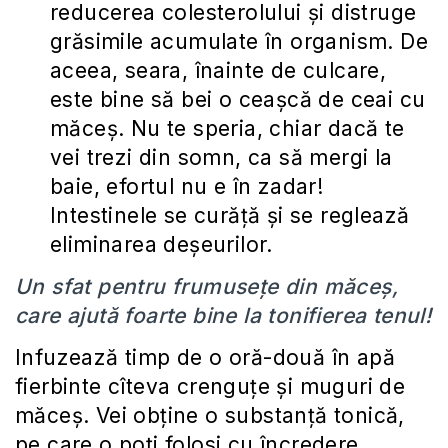
reducerea colesterolului şi distruge
grăsimile acumulate în organism. De
aceea, seara, înainte de culcare,
este bine să bei o ceaşcă de ceai cu
măceş. Nu te speria, chiar dacă te
vei trezi din somn, ca să mergi la
baie, efortul nu e în zadar!
Intestinele se curăţă şi se reglează
eliminarea deşeurilor.
Un sfat pentru frumusețe din măceș,
care ajută foarte bine la tonifierea tenul!
Infuzează timp de o oră-două în apă
fierbinte cîteva crenguţe şi muguri de
măceş. Vei obţine o substanţă tonică,
pe care o poţi folosi cu încredere