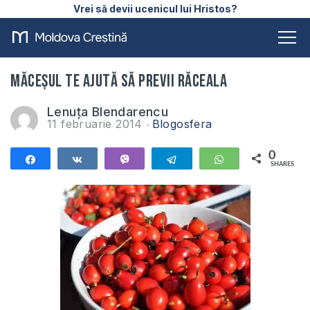
Vrei să devii ucenicul lui Hristos?
Măceșul te ajută să previi răceala
Lenuța Blendarencu
11 februarie 2014
Blogosfera
0
Share
Share
Vibe
Telegram
WhatsApp
SHARES