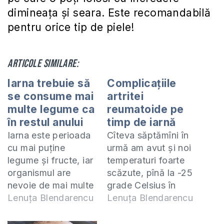
dimineaţa şi seara. Este recomandabilă
pentru orice tip de piele!
Articole similare:
Iarna trebuie să
Complicațiile
se consume mai
artritei
multe legume ca
reumatoide pe
în restul anului
timp de iarnă
Iarna este perioada
Cîteva săptămîni în
cu mai puține
urmă am avut și noi
legume și fructe, iar
temperaturi foarte
organismul are
scăzute, pînă la -25
nevoie de mai multe
grade Celsius în
vitamine pentru a
Lenuța Blendarencu
nordul țării. O dată
Lenuța Blendarencu
înfrunta frigul și
cu aceste
răceala și pentru a
temperaturi crește și