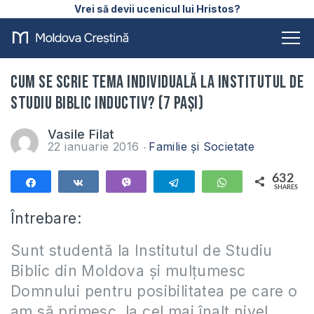
Vrei să devii ucenicul lui Hristos?
Cum se scrie tema individuală la Institutul de
Studiu Biblic Inductiv? (7 pași)
Vasile Filat
22 ianuarie 2016
Familie și Societate
632
Share
Share
Vibe
Telegram
WhatsApp
SHARES
632
Întrebare:
Sunt studentă la Institutul de Studiu
Biblic din Moldova și mulțumesc
Domnului pentru posibilitatea pe care o
am să primesc la cel mai înalt nivel