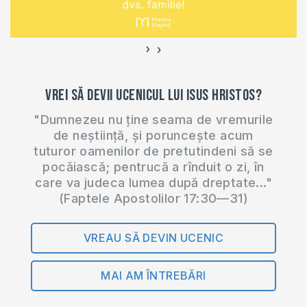
vor avea…
›
‹
Vrei să devii ucenicul lui Isus Hristos?
"Dumnezeu nu ține seama de vremurile
de neștiință, și poruncește acum
tuturor oamenilor de pretutindeni să se
pocăiască; pentrucă a rînduit o zi, în
care va judeca lumea după dreptate..."
(Faptele Apostolilor 17:30—31)
VREAU SĂ DEVIN UCENIC
MAI AM ÎNTREBĂRI