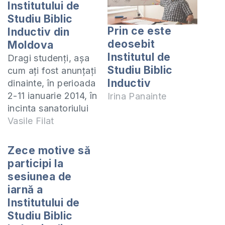
Institutului de
Studiu Biblic
Prin ce este
Inductiv din
deosebit
Moldova
Institutul de
Dragi studenți, așa
Studiu Biblic
cum ați fost anunțați
Inductiv
dinainte, în perioada
2-11 ianuarie 2014, în
Irina Panainte
incinta sanatoriului
"Bucuria-Sind" din
Vasile Filat
localitatea Vadul lui
Vodă se va
Zece motive să
desfășura sesiunea
participi la
Institutului de Studiu
sesiunea de
Biblic Inductiv din
iarnă a
Moldova. Vă rog să
Institutului de
veniți pregătiți
Studiu Biblic
pentru sesiune și