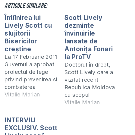
Articole similare:
Întîlnirea lui
Scott Lively
Lively Scott cu
dezminte
slujitorii
învinuirile
Bisericilor
lansate de
creştine
Antoniţa Fonari
la ProTV
La 17 Februarie 2011
Guvernul a aprobat
Doctorul în drept,
proiectul de lege
Scott Lively care a
privind prevenirea si
vizitat recent
combaterea
Republica Moldova
discriminarii, care
Vitalie Marian
cu scopul
prezintă o
prezentării
Vitalie Marian
ameninţare directă
pericolelor reale cu
la adresa instituţiei
care s-ar putea
INTERVIU
familiei şi a
confrunta ţara
EXCLUSIV. Scott
moralităţii publice
noastră dacă va