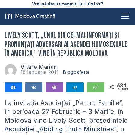
Vrei să devii ucenicul lui Hristos?
Lively Scott, „unul din cei mai informaţi şi
pronunţaţi adversari ai agendei homosexuale
în America”, vine în Republica Moldova
Vitalie Marian
18 ianuarie 2011
Blogosfera
634
Share
Share
Vibe
Telegram
WhatsApp
SHARES
634
La invitaţia Asociaţiei „Pentru Familie”,
în perioada 27 Februarie – 3 Martie, în
Moldova vine Lively Scott, preşedintele
Asociaţiei „Abiding Truth Ministries”
, o