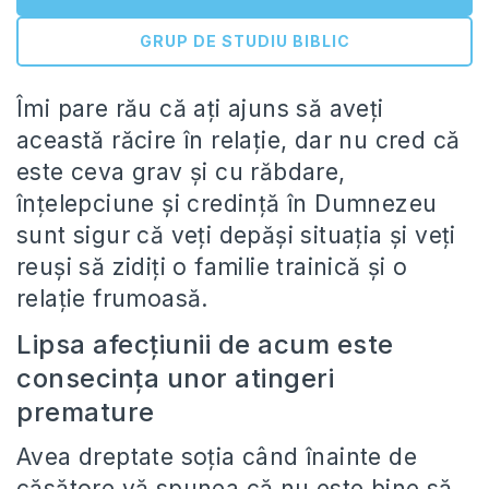
GRUP DE STUDIU BIBLIC
Îmi pare rău că ați ajuns să aveți
această răcire în relație, dar nu cred că
este ceva grav și cu răbdare,
înțelepciune și credință în Dumnezeu
sunt sigur că veți depăși situația și veți
reuși să zidiți o familie trainică și o
relație frumoasă.
Lipsa afecțiunii de acum este
consecința unor atingeri
premature
Avea dreptate soția când înainte de
căsătore vă spunea că nu este bine să