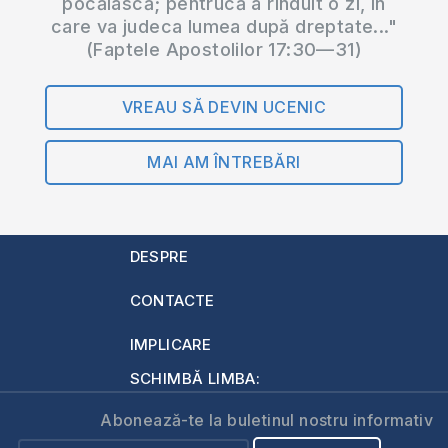
pocăiască; pentrucă a rînduit o zi, în
care va judeca lumea după dreptate..."
(Faptele Apostolilor 17:30—31)
VREAU SĂ DEVIN UCENIC
MAI AM ÎNTREBĂRI
DESPRE
CONTACTE
IMPLICARE
SCHIMBĂ LIMBA:
Abonează-te la buletinul nostru informativ