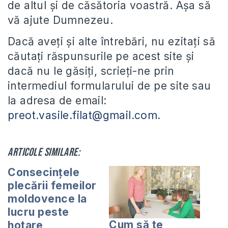
de altul și de căsătoria voastră. Așa să
vă ajute Dumnezeu.
Dacă aveți și alte întrebări, nu ezitați să
căutați răspunsurile pe acest site și
dacă nu le găsiți, scrieți-ne prin
intermediul formularului de pe site sau
la adresa de email:
preot.vasile.filat@gmail.com
.
Articole similare:
Consecinţele
plecării femeilor
moldovence la
lucru peste
Cum să te
hotare