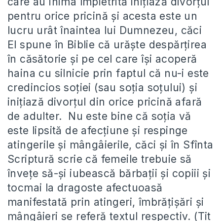
care au inima împietrită inițiază divorțul
pentru orice pricină și acesta este un
lucru urât înaintea lui Dumnezeu, căci
El spune în Biblie că urăște despărțirea
în căsătorie și pe cel care își acoperă
haina cu silnicie prin faptul că nu-i este
credincios soției (sau soția soțului) și
inițiază divorțul din orice pricină afară
de adulter. Nu este bine că soția vă
este lipsită de afecțiune și respinge
atingerile și mângâierile, căci și în Sfînta
Scriptură scrie că femeile trebuie să
învețe să-și iubească bărbații și copiii și
tocmai la dragoste afectuoasă
manifestată prin atingeri, îmbrățișări și
mângâieri se referă textul respectiv. (Tit