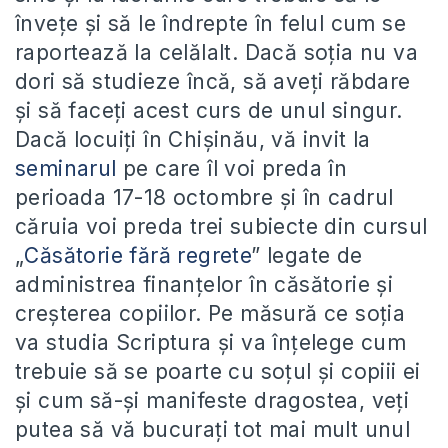
învețe și să le îndrepte în felul cum se
raportează la celălalt. Dacă soția nu va
dori să studieze încă, să aveți răbdare
și să faceți acest curs de unul singur.
Dacă locuiți în Chișinău, vă invit la
seminarul
pe care îl voi preda în
perioada 17-18 octombre și în cadrul
căruia voi preda trei subiecte din cursul
„
Căsătorie fără regrete
” legate de
administrea finanțelor în căsătorie și
creșterea copiilor. Pe măsură ce soția
va studia Scriptura și va înțelege cum
trebuie să se poarte cu soțul și copiii ei
și cum să-și manifeste dragostea, veți
putea să vă bucurați tot mai mult unul