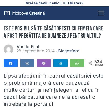
Vrei să devii ucenicul lui Hristos?
Este posibil să te căsătorești cu femeia care
a fost pregătită de Dumnezeu pentru altul?
Vasile Filat
28 septembrie 2014
Blogosfera
634
Share
Share
Vibe
Telegram
WhatsApp
SHARES
634
Lipsa afecțiunii în cadrul căsătoriei este
o problemă majoră care cauzează
multe certuri și neînțelegeri la fel ca în
cazul bărbatului care ne-a adresat o
întrebare la portalul