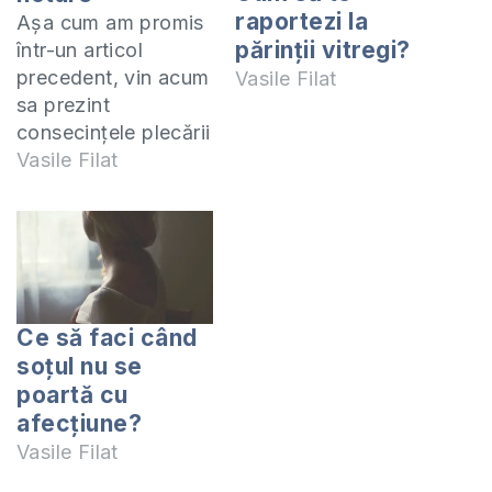
raportezi la
Aşa cum am promis
părinţii vitregi?
într-un articol
precedent, vin acum
Vasile Filat
sa prezint
consecinţele plecării
femeilor
Vasile Filat
moldovence la lucru
peste hotare. Înainte
de a intra în subiect,
vreau să citez un
fragment dintr-un
articol publicat la
Ce să faci când
www.unimedia.md
soţul nu se
Potrivit datelor
poartă cu
oficiale, peste 5,3
afecţiune?
mii de copii din
Vasile Filat
municipiul Chişinău
au părinţii plecaţi