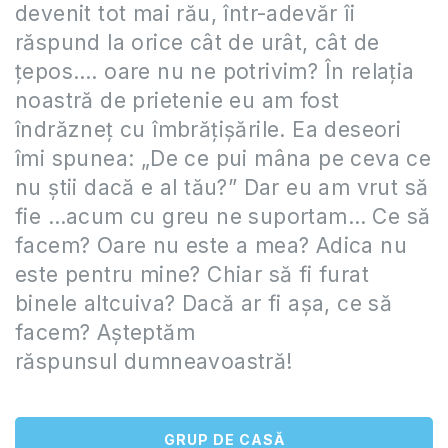
devenit tot mai rău, într-adevăr îi
răspund la orice cât de urât, cât de
țepos…. oare nu ne potrivim? În relația
noastră de prietenie eu am fost
îndrăzneț cu îmbrățișările. Ea deseori
îmi spunea: „De ce pui mâna pe ceva ce
nu știi dacă e al tău?” Dar eu am vrut să
fie …acum cu greu ne suportam… Ce să
facem? Oare nu este a mea? Adica nu
este pentru mine? Chiar să fi furat
binele altcuiva? Dacă ar fi așa, ce să
facem? Așteptăm
răspunsul dumneavoastră!
GRUP DE CASĂ