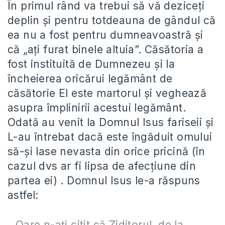
În primul rând va trebui să vă deziceți
deplin și pentru totdeauna de gândul că
ea nu a fost pentru dumneavoastră și
că „ați furat binele altuia”. Căsătoria a
fost instituită de Dumnezeu și la
încheierea oricărui legământ de
căsătorie El este martorul și veghează
asupra împlinirii acestui legământ.
Odată au venit la Domnul Isus fariseii și
L-au întrebat dacă este îngăduit omului
să-și lase nevasta din orice pricină (în
cazul dvs ar fi lipsa de afecțiune din
partea ei) . Domnul Isus le-a răspuns
astfel:
„Oare n-aţi citit că Ziditorul, de la