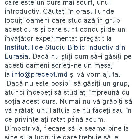
care este un curs mai scurt, unul
introductiv. Căutați în orașul unde
locuiți oameni care studiază în grup
acest curs și care sunt conduși de un
învățător experimentat pregătit la
Institutul de Studiu Biblic Inductiv din
Eurasia
. Dacă nu știți cum să-i găsiți pe
acesti oameni scrieți-ne un mesaj
la
info@precept.md
și vă vom ajuta.
Dacă nu este posibil să găsiți un grup,
atunci începeți să studiați împreună cu
soția acest curs. Numai nu vă grăbiți să
vă arătați unul altuia ce nu faceți sau în
ce privințe ați ratat până acum.
Dimpotrivă, fiecare să ia seama bine la
sine și la lucrurile care trebuie să le