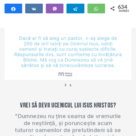
peste…
634
Share
Share
Vibe
Telegram
WhatsApp
SHARES
634
›
‹
Vrei să devii ucenicul lui Isus Hristos?
"Dumnezeu nu ține seama de vremurile
de neștiință, și poruncește acum
tuturor oamenilor de pretutindeni să se