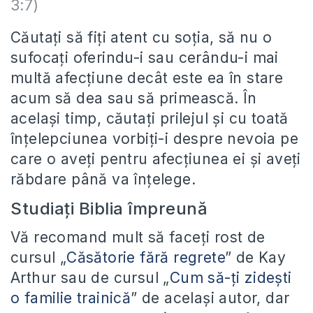
3:7)
Căutați să fiți atent cu soția, să nu o
sufocați oferindu-i sau cerându-i mai
multă afecțiune decât este ea în stare
acum să dea sau să primească. În
același timp, căutați prilejul și cu toată
înțelepciunea vorbiți-i despre nevoia pe
care o aveți pentru afecțiunea ei și aveți
răbdare până va înțelege.
Studiați Biblia împreună
Vă recomand mult să faceți rost de
cursul „
Căsătorie fără regrete
” de Kay
Arthur sau de cursul „
Cum să-ți zidești
o familie trainică
” de același autor, dar