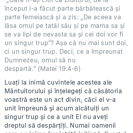
început i-a făcut parte bărbătească şi
parte femeiască şi a zis: „De aceea va
lăsa omul pe tatăl său şi pe mama sa şi
se va lipi de nevasta sa şi cei doi vor fi
un singur trup”? Aşa că nu mai sunt doi,
ci un singur trup. Deci, ce a împreunat
Dumnezeu, omul să nu
despartă.” (Matei 19:4-6)
Luați la inimă cuvintele acestea ale
Mântuitorului și înțelegeți că căsătoria
voastră este un act divin, căci el v-a
unit împreună și acum alcătuiți un
singur trup și ce a unit El nu aveți
dreptul să despărțiți. Numai oamenii