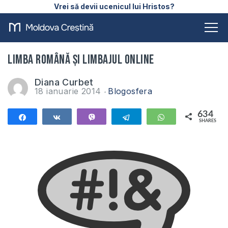
Vrei să devii ucenicul lui Hristos?
Limba română și limbajul online
Diana Curbet
18 ianuarie 2014
Blogosfera
634
Share
Share
Vibe
Telegram
WhatsApp
SHARES
634