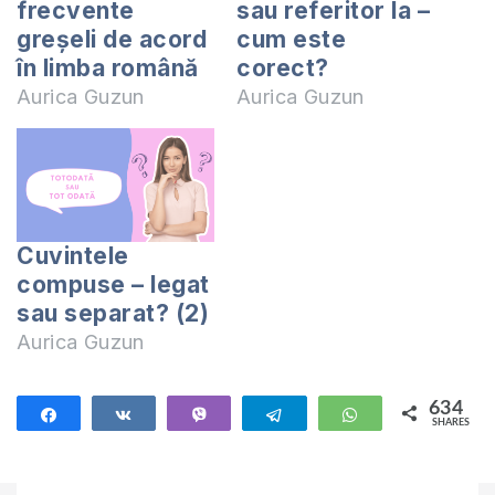
frecvente
sau referitor la –
greșeli de acord
cum este
în limba română
corect?
Aurica Guzun
Aurica Guzun
Cuvintele
compuse – legat
sau separat? (2)
Aurica Guzun
634
Share
Share
Vibe
Telegram
WhatsApp
SHARES
634