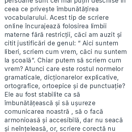
persoane sunt cel mai puțin deschise în
ceea ce privește îmbunătățirea
vocabularului. Acest tip de scriere
online încurajează folosirea limbii
materne fără restricții, căci am auzit și
citit justificări de genul: “ Aici suntem
liberi, scriem cum vrem, căci nu suntem
la școală“. Chiar putem să scriem cum
vrem? Atunci care este rostul normelor
gramaticale, dicționarelor explicative,
ortografice, ortoepice și de punctuație?
Ele au fost stabilite ca să
îmbunătățească și să ușureze
comunicarea noastră , să o facă
armonioasă și accesibilă, dar nu seacă
și neînțeleasă, or, scriere corectă nu