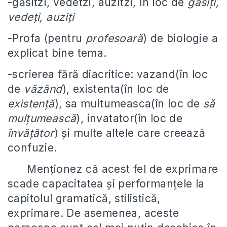
-găsitzi, vedetzi, auzitzi, în loc de
găsiți,
vedeți, auziți
-Profa (pentru
profesoară
) de biologie a
explicat bine tema.
-scrierea fără diacritice: vazand(în loc
de
văzând
), existenta(în loc de
existență
), sa multumeasca(în loc de
să
mulțumească
), invatator(în loc de
învățător
) și multe altele care creează
confuzie.
Menționez că acest fel de exprimare
scade capacitatea și performanțele la
capitolul gramatică, stilistică,
exprimare. De asemenea, aceste