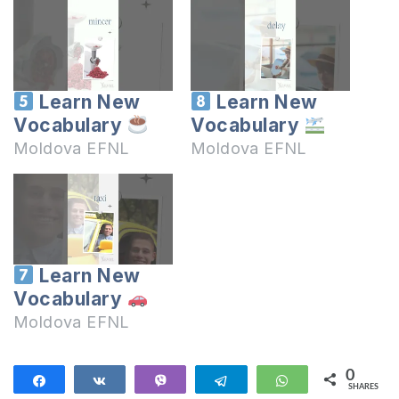
Learn New
Learn New
Vocabulary
Vocabulary
Moldova EFNL
Moldova EFNL
Learn New
Vocabulary
Moldova EFNL
0
Share
Share
Vibe
Telegram
WhatsApp
SHARES