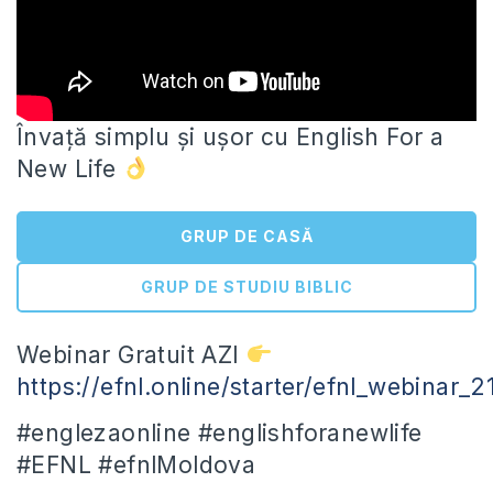
Învață simplu și ușor cu English For a
New Life
GRUP DE CASĂ
GRUP DE STUDIU BIBLIC
Webinar Gratuit AZI
https://efnl.online/starter/efnl_webinar_2
#englezaonline #englishforanewlife
#EFNL
#efnlMoldova