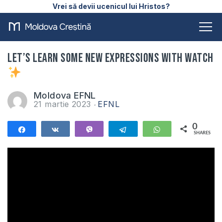
Vrei să devii ucenicul lui Hristos?
Let’s learn some new expressions with Watch
Moldova EFNL
21 martie 2023
EFNL
0
Share
Share
Vibe
Telegram
WhatsApp
SHARES