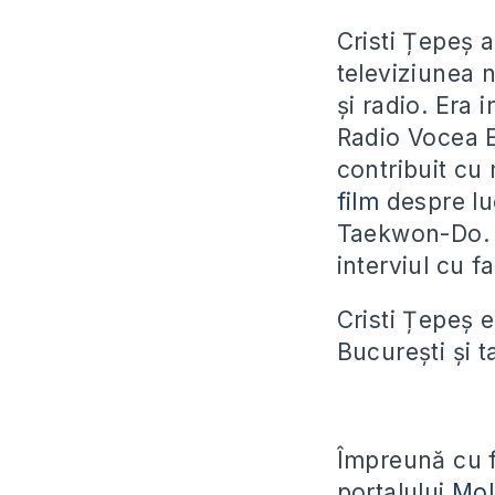
Cristi Țepeș a
televiziunea n
și radio. Era 
Radio Vocea E
contribuit cu 
film
despre lu
Taekwon-Do. C
interviul cu f
Cristi Țepeș 
București și t
Împreună cu fa
portalului
Mol