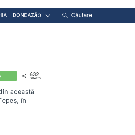
HIA
DONEAZĂ
RO
632
WhatsApp
SHARES
 din această
Țepeș, în