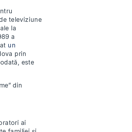
entru
 de televiziune
ale la
989 a
zat
un
dova prin
todată, este
ime” din
ratori ai
 familiei și