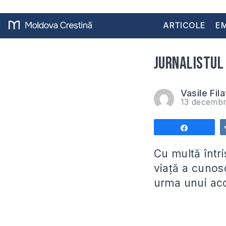
ARTICOLE
EM
Jurnalistul 
Vasile Fila
13 decembr
Share
Cu multă într
viață a cunosc
urma unui acc