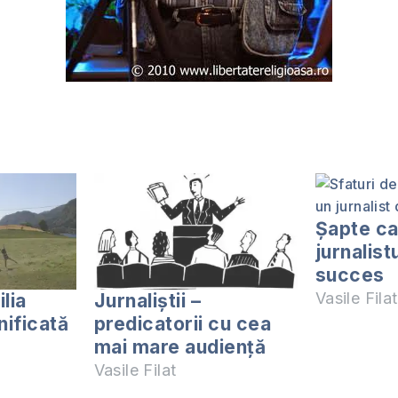
Şapte cal
jurnalist
succes
Vasile Filat
lia
Jurnaliştii –
nificată
predicatorii cu cea
mai mare audienţă
Vasile Filat