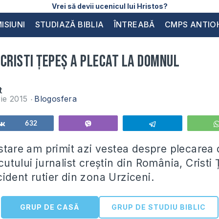
Vrei să devii ucenicul lui Hristos?
ISIUNI
STUDIAZĂ BIBLIA
ÎNTREABĂ
CMPS ANTIO
Cristi Țepeș a plecat la Domnul
t
ie 2015
Blogosfera
Share
632
Vibe
Telegram
istare am primit azi vestea despre plecarea
utului jurnalist creștin din România, Cristi 
ident rutier din zona Urziceni.
GRUP DE CASĂ
GRUP DE STUDIU BIBLIC