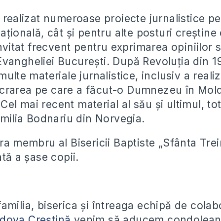
 realizat numeroase proiecte jurnalistice p
ațională, cât și pentru alte posturi creștine
invitat frecvent pentru exprimarea opiniilor s
vangheliei București. După Revoluția din 1
multe materiale jurnalistice, inclusiv a reali
crarea pe care a făcut-o Dumnezeu în Mol
el mai recent material al său și ultimul, to
amilia Bodnariu din Norvegia.
era membru al Bisericii Baptiste „Sfânta Tre
ată a șase copii.
milia, biserica și întreaga echipă de colabo
dova Creștină
venim să aducem condoleanțe