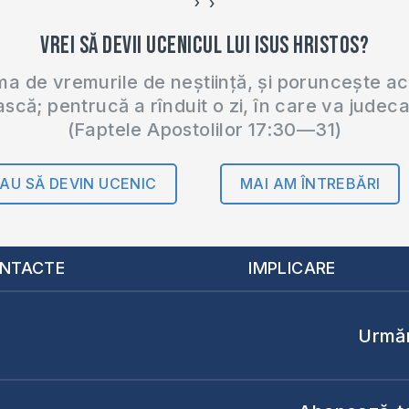
›
‹
Vrei să devii ucenicul lui Isus Hristos?
 de vremurile de neștiință, și poruncește a
ască; pentrucă a rînduit o zi, în care va judec
(Faptele Apostolilor 17:30—31)
AU SĂ DEVIN UCENIC
MAI AM ÎNTREBĂRI
NTACTE
IMPLICARE
Urmăr