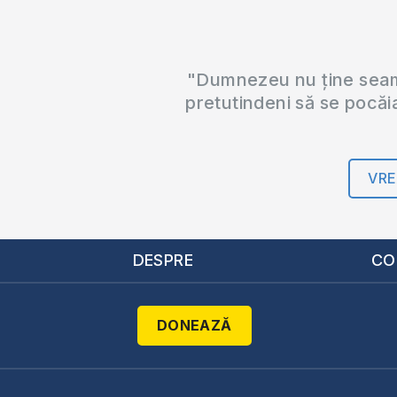
"Dumnezeu nu ține seama
pretutindeni să se pocăi
VRE
DESPRE
CO
DONEAZĂ