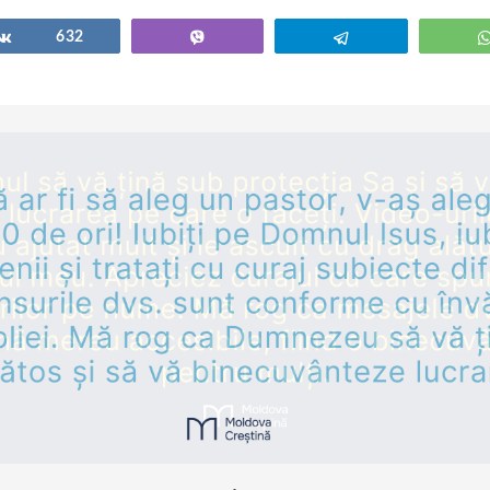
Share
632
Vibe
Telegram