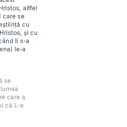
istos, altfel
i care se
eştiinţă cu
Hristos, şi cu
când li s-a
tena) le-a
i
ă se
a lumea
re care a
l că L-a