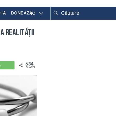
HIA
DONEAZĂ
RO
a realităţii
634
WhatsApp
SHARES