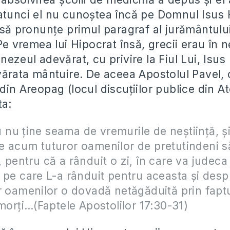
atunci el nu cunoştea încă pe Domnul Isus Hr
t să pronunţe primul paragraf al jurământulu
 Pe vremea lui Hipocrat însă, grecii erau în n
nezeul adevărat, cu privire la Fiul Lui, Isus 
vărata mântuire. De aceea Apostolul Pavel, 
din Areopag (locul discuţiilor publice din A
ta:
u ţine seama de vremurile de neştiinţă, ş
 acum tuturor oamenilor de pretutindeni s
 pentru că a rânduit o zi, în care va judec
 pe care L-a rânduit pentru aceasta şi desp
r oamenilor o dovadă netăgăduită prin faptu
 morţi…(Faptele Apostolilor 17:30-31)