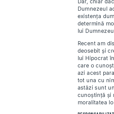
Dar, chiar da
Dumnezeul ade
existenţa dum
determină mo
lui Dumnezeu,
Recent am dis
deosebit şi c
lui Hipocrat 
care o cunoşt
azi acest par
tot una cu ni
astăzi sunt u
cunoştinţă şi
moralitatea lor