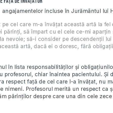
e faţă de învăţător
a angajamentelor incluse în Jurământul lui 
 pe cel care m-a învăţat această artă la fel
i părinţi, să împart cu el cele ce-mi aparţin
 la nevoie; să-i consider pe descendenţii lui 
această artă, dacă ei o doresc, fără obligaţii
l în lista responsabilităţilor şi obligaţiunil
u profesorul, chiar înaintea pacientului. Şi
ra respect faţă de cel care l-a învăţat, nu 
e nimeni. Profesorul merită un respect ca ş
dăm părinţilor despre care una din cele zece