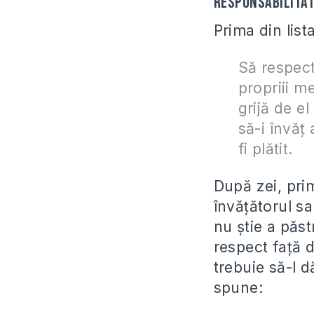
Responsabilitat
Prima din list
Să respect
propriii me
grijă de el
să-i învăţ 
fi plătit.
După zei, primu
învăţătorul sa
nu ştie a păst
respect faţă d
trebuie să-l 
spune: