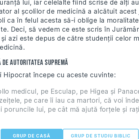
ranţă lui, iar celelalte fiind scrise de alţi a
tor al şcolilor de medicină a alcătuit acest
li ca în felul acesta să-i oblige la moralitate
te. Deci, să vedem ce este scris în Jurămân
şi azi este depus de către studenţii celor 
edicină.
 de Autoritatea Supremă
i Hipocrat începe cu aceste cuvinte:
llo medicul, pe Esculap, pe Higea şi Panac
i zeiţele, pe care îi iau ca martori, că voi înd
 poruncile lui, pe cât mă ajută forţele şi ra
GRUP DE CASĂ
GRUP DE STUDIU BIBLIC