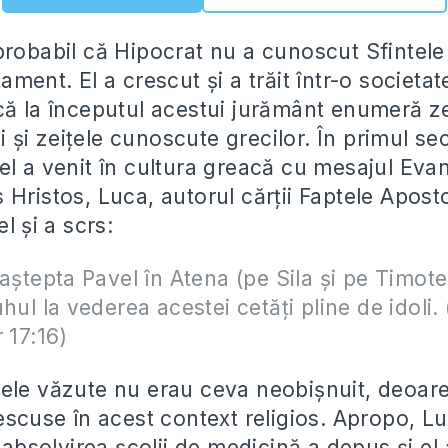
probabil că Hipocrat nu a cunoscut Sfintele 
ament. El a crescut şi a trăit într-o societate
că la începutul acestui jurământ enumeră ze
eii şi zeiţele cunoscute grecilor. În primul se
el a venit în cultura greacă cu mesajul Evan
Hristos, Luca, autorul cărţii Faptele Apostol
l şi a scrs:
aştepta Pavel în Atena (pe Sila şi pe Timotei
hul la vederea acestei cetăţi pline de idoli.
 17:16)
ele văzute nu erau ceva neobişnuit, deoare
rescuse în acest context religios. Apropo, L
a absolvirea şcolii de medicină a depus şi el