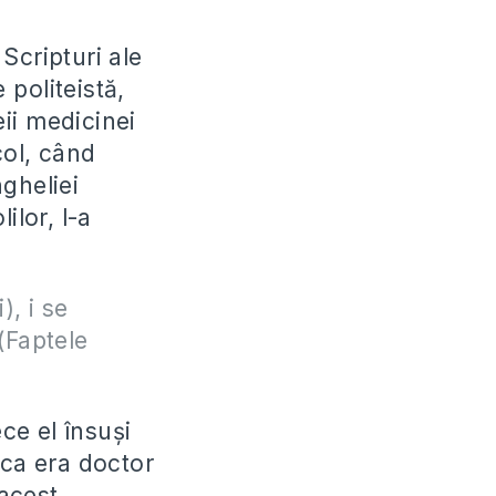
Scripturi ale
 politeistă,
ii medicinei
col, când
gheliei
ilor, l-a
), i se
 (Faptele
ce el însuşi
uca era doctor
 acest