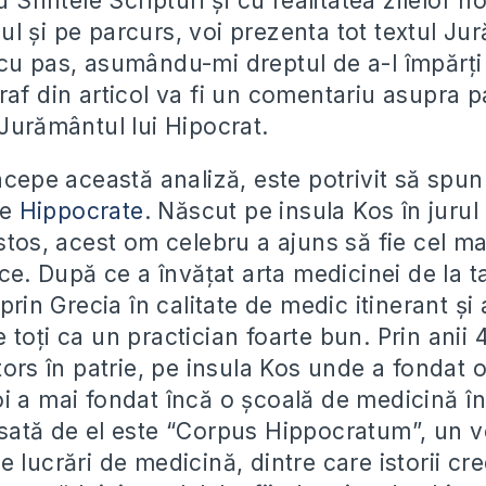
 Sfintele Scripturi şi cu realitatea zilelor n
colul şi pe parcurs, voi prezenta tot textul Ju
cu pas, asumându-mi dreptul de a-l împărţi
raf din articol va fi un comentariu asupra p
 Jurământul lui Hipocrat.
ncepe această analiză, este potrivit să spu
re
Hippocrate
. Născut pe insula Kos în jurul
stos, acest om celebru a ajuns să fie cel ma
ice. După ce a învăţat arta medicinei de la ta
 prin Grecia în calitate de medic itinerant şi 
toţi ca un practician foarte bun. Prin anii 
tors în patrie, pe insula Kos unde a fondat 
i a mai fondat încă o şcoală de medicină în
sată de el este “Corpus Hippocratum”, un 
 lucrări de medicină, dintre care istorii cre