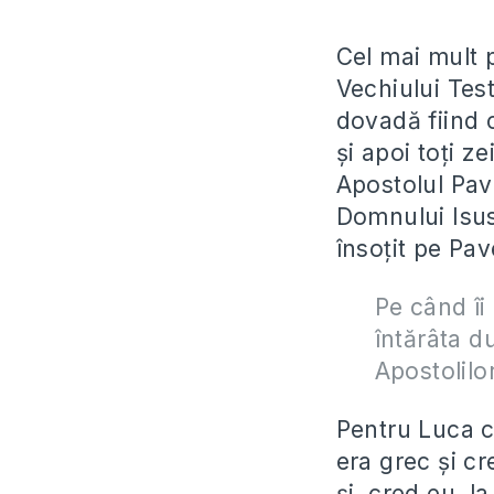
Cel mai mult 
Vechiului Test
dovadă fiind 
şi apoi toţi z
Apostolul Pav
Domnului Isus 
însoţit pe Pave
Pe când îi 
întărâta du
Apostolilor
Pentru Luca c
era grec şi c
şi, cred eu, l