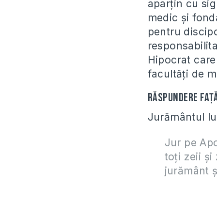
aparţin cu sigu
medic şi fonda
pentru discipo
responsabilita
Hipocrat care 
facultăţi de m
Răspundere faţă
Jurământul lu
Jur pe Apo
toţi zeii ş
jurământ şi