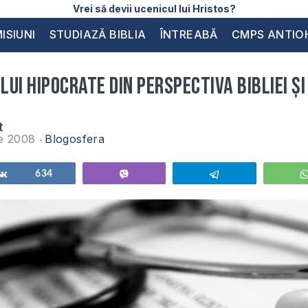
Vrei să devii ucenicul lui Hristos?
ISIUNI
STUDIAZĂ BIBLIA
ÎNTREABĂ
CMPS ANTIO
ui Hipocrate din perspectiva Bibliei şi 
t
ie 2008
Blogosfera
Share
634
Vibe
Telegram