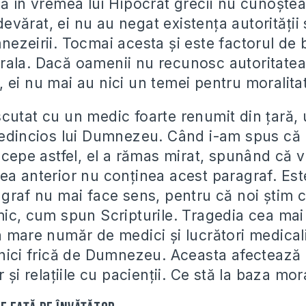
că în vremea lui Hipocrat grecii nu cunoşte
vărat, ei nu au negat existenţa autorităţii
nezeirii. Tocmai acesta şi este factorul de
rala. Dacă oamenii nu recunosc autoritate
 ei nu mai au nici un temei pentru moralita
cutat cu un medic foarte renumit din ţară,
redincios lui Dumnezeu. Când i-am spus că
începe astfel, el a rămas mirat, spunând că 
ea anterior nu conţinea acest paragraf. Es
agraf nu mai face sens, pentru că noi ştim c
mic, cum spun Scripturile. Tragedia cea mai
n mare număr de medici şi lucrători medical
 nici frică de Dumnezeu. Aceasta afectează
 şi relaţiile cu pacienţii. Ce stă la baza moral