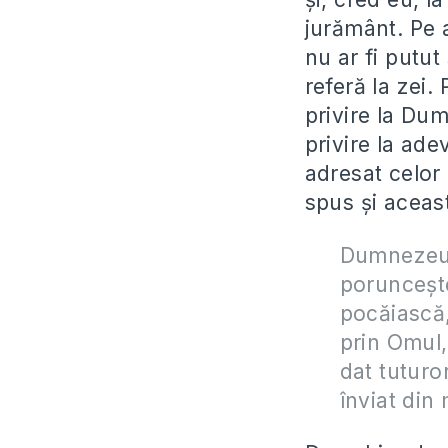
jurământ. Pe 
nu ar fi putu
referă la zei.
privire la Dum
privire la ade
adresat celor 
spus şi aceas
Dumnezeu n
porunceşte
pocăiască,
prin Omul,
dat tuturo
înviat din