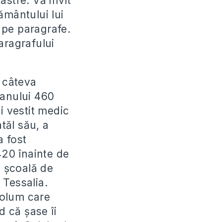
oastre. Vă invit
rământului lui
 pe paragrafe.
aragrafului
n câteva
 anului 460
i vestit medic
tăl său, a
a fost
420 înainte de
o şcoală de
 Tessalia.
volum care
d că şase îi