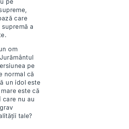
au pe
 supreme,
 bază care
a supremă a
te.
 un om
 Jurământul
versiunea pe
te normal că
ă un idol este
 mare este că
i care nu au
 grav
ităţii tale?