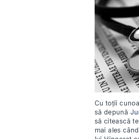
Cu toţii cunoa
să depună
Ju
să citească t
mai ales când