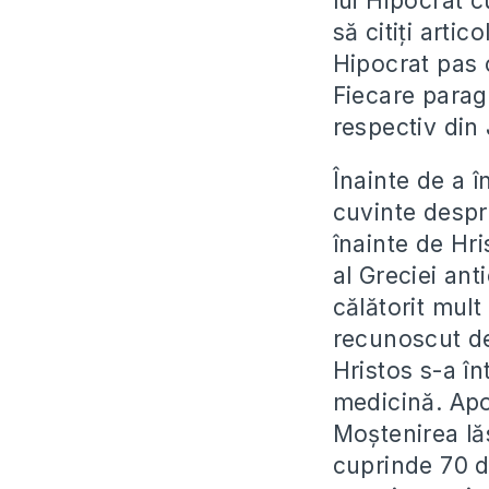
lui Hipocrat cu
să citiţi arti
Hipocrat pas 
Fiecare parag
respectiv din
Înainte de a î
cuvinte desp
înainte de Hri
al Greciei ant
călătorit mult
recunoscut de 
Hristos s-a în
medicină. Apo
Moştenirea lă
cuprinde 70 de