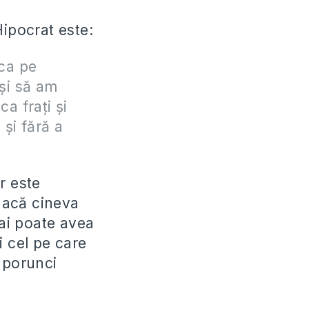
Hipocrat este:
 ca pe
 şi să am
ca fraţi şi
 şi fără a
or este
 dacă cineva
mai poate avea
i cel pe care
 porunci