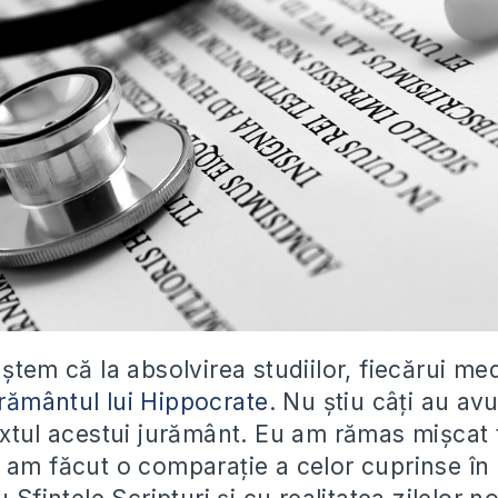
ştem că la absolvirea studiilor, fiecărui med
rământul lui Hippocrate
. Nu ştiu câţi au avu
extul acestui jurământ. Eu am rămas mişcat 
 am făcut o comparaţie a celor cuprinse în