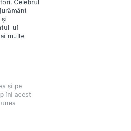
utori. Celebrul
 jurământ
 şi
tul lui
mai multe
ea şi pe
eplini acest
ţiunea