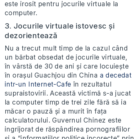
este irosit pentru jocurile virtuale la
computer.
3. Jocurile virtuale istovesc şi
dezorientează
Nu a trecut mult timp de la cazul când
un bărbat obsedat de jocurile virtuale,
în vârstă de 30 de ani şi care locuieşte
în oraşul Guachjou din China
a decedat
intr-un Internet-Cafe
în rezultatul
supraistovirii. Această victimă s-a jucat
la computer timp de trei zile fără să ia
măcar o pauză şi a murit în faţa
calculatorului. Guvernul Chinez este
ingrijorat de răspândirea pornografiilor
şi a “informaţiilor politice incorecte” prin