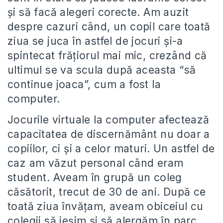
şi să facă alegeri corecte. Am auzit
despre cazuri când, un copil care toată
ziua se juca în astfel de jocuri şi-a
spintecat frăţiorul mai mic, crezând că
ultimul se va scula după aceasta “să
continue joaca”, cum a fost la
computer.
Jocurile virtuale la computer afectează
capacitatea de discernământ nu doar a
copiilor, ci şi a celor maturi. Un astfel de
caz am văzut personal când eram
student. Aveam în grupă un coleg
căsătorit, trecut de 30 de ani. După ce
toată ziua învăţam, aveam obiceiul cu
colegii să ieşim şi să alergăm în parc