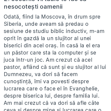
nesocoteşti oamenii
Odată, fiind la Moscova, în drum spre
Siberia, unde aveam să predau o
sesiune de studiu biblic inductiv, m-am
oprit în gazdă la un slujitor al unei
biserici din acel oraș. În casă la el era
un păstor care sta la computer şi se
juca într-un joc. Am crezut că acel
pastor, aflând că sunt şi eu slujitor al lui
Dumnezeu, va dori să facem
cunoştinţă, îmi va povesti despre
lucrarea care o face el în Evanghelie,
despre biserica lui, despre familia lui.
Am mai crezut că va dori să afle câte
ceva şi despre mine şi lucrarea care o