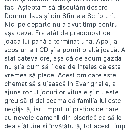
fac. Aşteptam să discutăm despre
Domnul Isus şi din Sfintele Scripturi.
Nici pe departe nu a avut timp pentru
aşa ceva. Era atât de preocupat de
joaca lui până a terminat una. Apoi, a
scos un alt CD şi a pornit o altă joacă. A
stat câteva ore, aşa că de acum gazda
nu ştia cum să-i dea de înţeles că este
vremea să plece. Acest om care este
chemat să slujească în Evanghelie, a
ajuns robul jocurilor vituale şi nu este
greu să-ţi dai seama că familia lui este
negiljată, iar timpul lui preţios de care
au nevoie oamenii din biserică ca să le
dea sfătuire şi învăţătură, tot acest timp