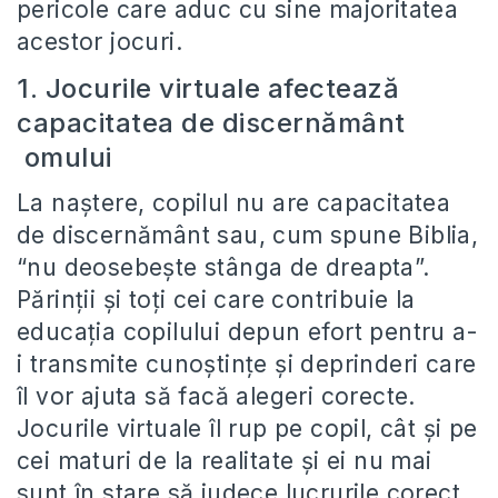
pericole care aduc cu sine majoritatea
acestor jocuri.
1. Jocurile virtuale afectează
capacitatea de discernământ
omului
La naştere, copilul nu are capacitatea
de discernământ sau, cum spune Biblia,
“nu deosebeşte stânga de dreapta”.
Părinţii şi toţi cei care contribuie la
educaţia copilului depun efort pentru a-
i transmite cunoştinţe şi deprinderi care
îl vor ajuta să facă alegeri corecte.
Jocurile virtuale îl rup pe copil, cât şi pe
cei maturi de la realitate şi ei nu mai
sunt în stare să judece lucrurile corect