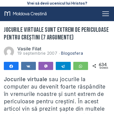
Vrei să devii ucenicul lui Hristos?
Jocurile virtuale sunt extrem de periculoase
pentru creştini (7 argumente)
Vasile Filat
19 septembrie 2007
Blogosfera
634
Share
Share
Vibe
Telegram
WhatsApp
SHARES
634
Jocurile virtuale
sau jocurile la
computer au devenit foarte răspândite
în vremurile noastre și sunt extrem de
periculoase pentru creștini. În acest
articol vin să prezint şapte din multele