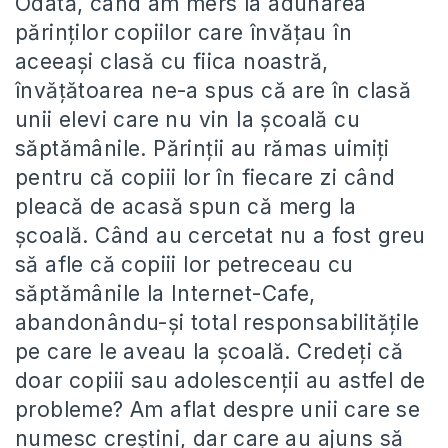
Odată, când am mers la adunarea
părinţilor copiilor care învăţau în
aceeaşi clasă cu fiica noastră,
învăţătoarea ne-a spus că are în clasă
unii elevi care nu vin la şcoală cu
săptămânile. Părinţii au rămas uimiţi
pentru că copiii lor în fiecare zi când
pleacă de acasă spun că merg la
şcoală. Când au cercetat nu a fost greu
să afle că copiii lor petreceau cu
săptămânile la Internet-Cafe,
abandonându-şi total responsabilităţile
pe care le aveau la şcoală. Credeţi că
doar copiii sau adolescenţii au astfel de
probleme? Am aflat despre unii care se
numesc creştini, dar care au ajuns să