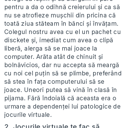
pentru a da o odihnă creierului şi ca să
nu se atrofieze muşchii din pricina că
toată ziua stăteam în bănci şi învăţam.
Colegul nostru avea cu el un pachet cu
disckete şi, imediat cum avea o clipă
liberă, alerga să se mai joace la
computer. Arăta atât de chinuit şi
bolnăvicios, dar nu accepta să meargă
cu noi cel puţin să se plimbe, preferând
să stea în faţa computerului să se
joace. Uneori putea să vină în clasă în
pijama. Fără îndoială că aceasta era o
urmare a dependenţei lui patologice de
jocurile virtuale.
2. Jocurile virtuale te fac să