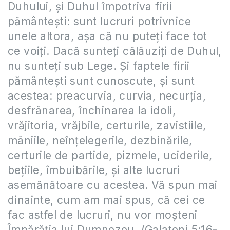
Duhului, şi Duhul împotriva firii
pământeşti: sunt lucruri potrivnice
unele altora, aşa că nu puteţi face tot
ce voiţi. Dacă sunteţi călăuziţi de Duhul,
nu sunteţi sub Lege. Şi faptele firii
pământeşti sunt cunoscute, şi sunt
acestea: preacurvia, curvia, necurţia,
desfrânarea, închinarea la idoli,
vrăjitoria, vrăjbile, certurile, zavistiile,
mâniile, neînţelegerile, dezbinările,
certurile de partide, pizmele, uciderile,
beţiile, îmbuibările, şi alte lucruri
asemănătoare cu acestea. Vă spun mai
dinainte, cum am mai spus, că cei ce
fac astfel de lucruri, nu vor moşteni
Împărăţia lui Dumnezeu. (Galateni 5:16-