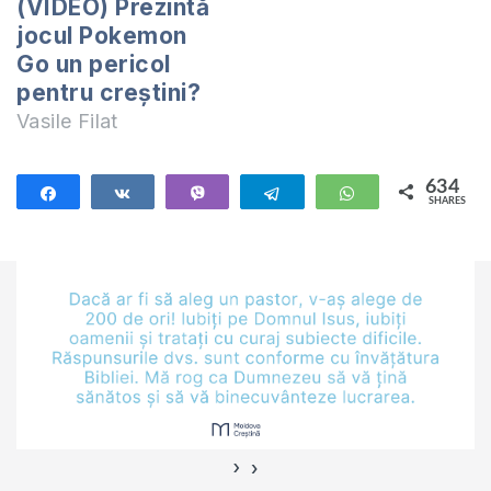
(VIDEO) Prezintă
jocul Pokemon
Go un pericol
pentru creștini?
Vasile Filat
634
Share
Share
Vibe
Telegram
WhatsApp
SHARES
634
›
‹