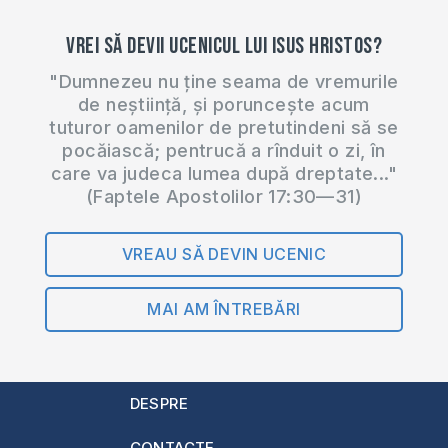
Vrei să devii ucenicul lui Isus Hristos?
"Dumnezeu nu ține seama de vremurile
de neștiință, și poruncește acum
tuturor oamenilor de pretutindeni să se
pocăiască; pentrucă a rînduit o zi, în
care va judeca lumea după dreptate..."
(Faptele Apostolilor 17:30—31)
VREAU SĂ DEVIN UCENIC
MAI AM ÎNTREBĂRI
DESPRE
CONTACTE