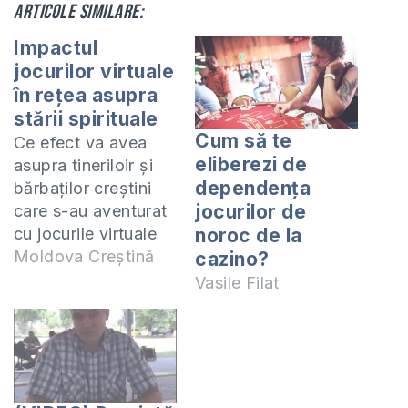
Articole similare:
Impactul
jocurilor virtuale
în rețea asupra
stării spirituale
Cum să te
Ce efect va avea
eliberezi de
asupra tineriloir și
dependenţa
bărbaților creștini
jocurilor de
care s-au aventurat
cu jocurile virtuale
noroc de la
pe internet?
Moldova Creștină
cazino?
Vasile Filat