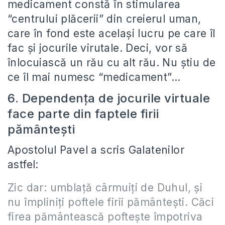
medicament constă în stimularea
“centrului plăcerii” din creierul uman,
care în fond este acelaşi lucru pe care îl
fac şi jocurile virutale. Deci, vor să
înlocuiască un rău cu alt rău. Nu ştiu de
ce îl mai numesc “medicament”…
6. Dependenţa de jocurile virtuale
face parte din faptele firii
pământeşti
Apostolul Pavel a scris Galatenilor
astfel:
Zic dar: umblaţă cârmuiţi de Duhul, şi
nu împliniţi poftele firii pământeşti. Căci
firea pământească pofteşte împotriva