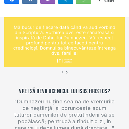
SHARES
76,335M
›
‹
Vrei să devii ucenicul lui Isus Hristos?
"Dumnezeu nu ține seama de vremurile
de neștiință, și poruncește acum
tuturor oamenilor de pretutindeni să se
pocăiască; pentrucă a rînduit o zi, în
care va judeca lumea după dreptate..."