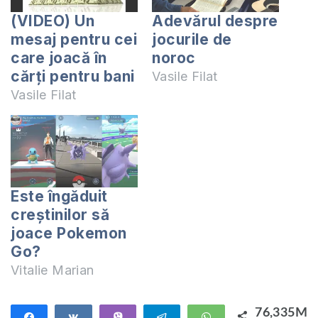
(VIDEO) Un
Adevărul despre
mesaj pentru cei
jocurile de
care joacă în
noroc
cărți pentru bani
Vasile Filat
Vasile Filat
Este îngăduit
creștinilor să
joace Pokemon
Go?
Vitalie Marian
76,335M
Share
Share
Vibe
Telegram
WhatsApp