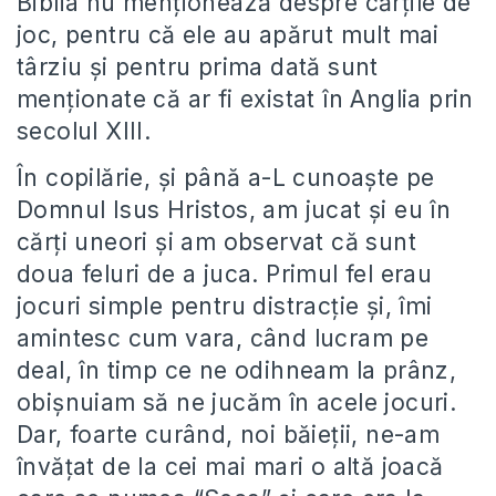
Biblia nu menţionează despre cărţile de
joc, pentru că ele au apărut mult mai
târziu şi pentru prima dată sunt
menţionate că ar fi existat în Anglia prin
secolul XIII.
În copilărie, şi până a-L cunoaşte pe
Domnul Isus Hristos, am jucat şi eu în
cărţi uneori şi am observat că sunt
doua feluri de a juca. Primul fel erau
jocuri simple pentru distracţie şi, îmi
amintesc cum vara, când lucram pe
deal, în timp ce ne odihneam la prânz,
obişnuiam să ne jucăm în acele jocuri.
Dar, foarte curând, noi băieţii, ne-am
învăţat de la cei mai mari o altă joacă