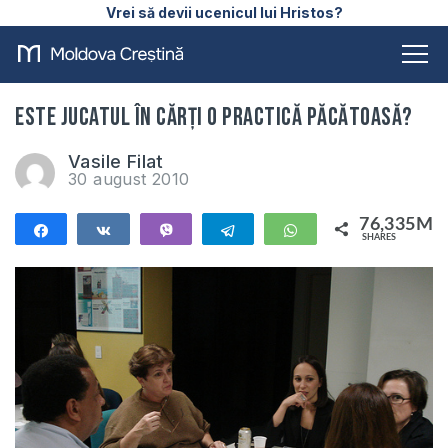
Vrei să devii ucenicul lui Hristos?
Este jucatul în cărţi o practică păcătoasă?
Vasile Filat
30 august 2010
76,335M
Share
Share
Vibe
Telegram
WhatsApp
SHARES
76,335M