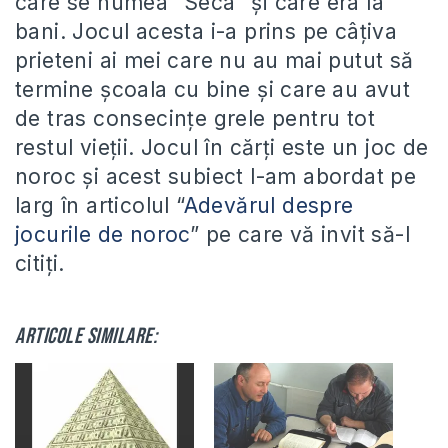
care se numea “Seca” şi care era la
bani. Jocul acesta i-a prins pe câţiva
prieteni ai mei care nu au mai putut să
termine şcoala cu bine şi care au avut
de tras consecinţe grele pentru tot
restul vieţii. Jocul în cărţi este un joc de
noroc şi acest subiect l-am abordat pe
larg în articolul “
Adevărul despre
jocurile de noroc
” pe care vă invit să-l
citiţi.
Articole similare: