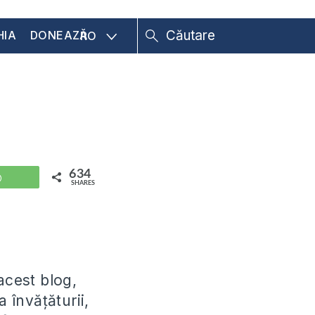
HIA
DONEAZĂ
RO
634
WhatsApp
SHARES
acest blog,
învățăturii,