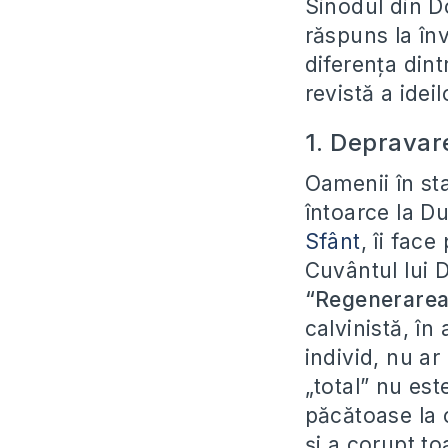
Sinodul din Do
răspuns la în
diferența dint
revistă a ideil
1. Depravar
Oamenii în st
întoarce la 
Sfânt
, îi fac
Cuvântul lui
“Regenerarea
calvinistă, în
individ, nu a
„total” nu est
păcătoase la 
și a corupt to