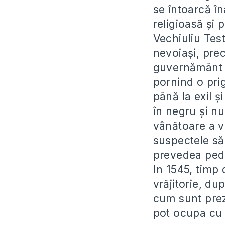
se întoarcă î
religioasă și p
Vechiuliu Test
nevoiași, pre
guvernământ t
pornind o pri
până la exil ș
în negru și n
vânătoare a vr
suspectele să
prevedea pede
In 1545, timp 
vrăjitorie, du
cum sunt preze
pot ocupa cu v