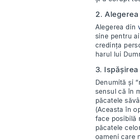
2. Alegerea
Alegerea din
sine pentru a
credința pers
harul lui Dum
3. Ispășirea 
Denumită și “
sensul că în 
păcatele săvâ
(Aceasta în op
face posibilă 
păcatele celor
oameni care n