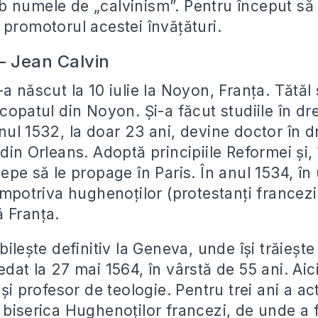
 numele de „calvinism”. Pentru început să
 promotorul acestei învățături.
– Jean Calvin
a născut la 10 iulie la Noyon, Franța. Tătăl 
copatul din Noyon. Și-a făcut studiile în dre
ul 1532, la doar 23 ani, devine doctor în dr
 din Orleans. Adoptă principiile Reformei și
epe să le propage în Paris. În anul 1534, în
împotriva hughenoților (protestanți francezi
 Franța.
ilește definitiv la Geneva, unde își trăiește r
dat la 27 mai 1564, în vârstă de 55 ani. Aici
 și profesor de teologie. Pentru trei ani a act
 biserica Hughenoților francezi, de unde a 