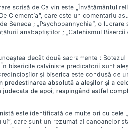
rare scrisă de Calvin este „Învățământul reli
: „De Clementia”, care este un comentariu as
de Seneca ; „Psychopannychia”, o lucrare 
țăturii anabaptiștilor ; „Catehismul Bisercii
unoaștea decât două sacramente : Botezul 
În bisericile calviniste predicatorii sunt ale
redincioșilor și biserica este condusă de u
în predestinarea absolută a aleșilor și a cel
 judecata de apoi, respingând astfel comple
nistă este identificată de multe ori cu cele 
lui”, care sunt un rezumat al canoanelor sta