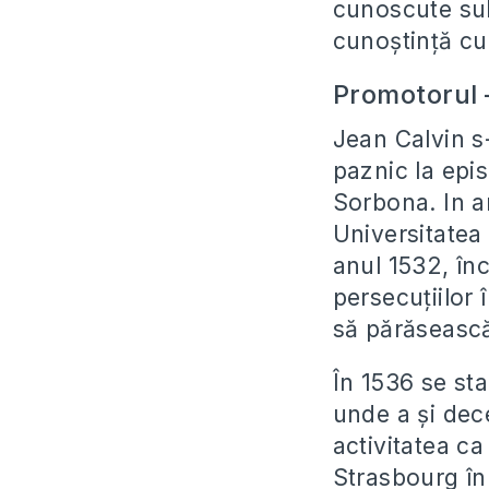
cunoscute sub
cunoștință cu
Promotorul 
Jean Calvin s-
paznic la epis
Sorbona. In an
Universitatea
anul 1532, înc
persecuțiilor 
să părăsească
În 1536 se stab
unde a și dece
activitatea ca
Strasbourg în