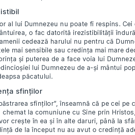
istibil
r al lui Dumnezeu nu poate fi respins. Cei
uirea, o fac datorită irezistibilității îndurăr
menii cedează harului nu pentru că Dumn
țele mai sensibile sau credința mai mare de
 dorința și puterea de a face voia lui Dumne
edincioșiei lui Dumnezeu de a-și mântui po
deapsa păcatului.
nța sfinților
păstrarea sfinților”, înseamnă că pe cei pe 
chemat la comuniune cu Sine prin Hristos,
vor crește în ea și în alte daruri, până la sfâ
ință de la început nu au avut o credință ade