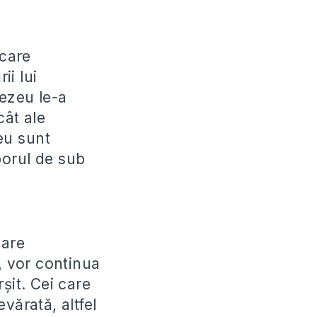
 care
ii lui
ezeu le-a
cât ale
zeu sunt
porul de sub
care
 vor continua
rșit. Cei care
vărată, altfel