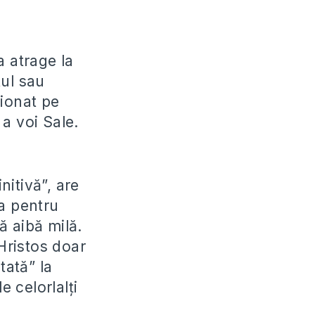
a atrage la
tul sau
ționat pe
a voi Sale.
itivă”, are
sa pentru
ă aibă milă.
 Hristos doar
tată” la
e celorlalți