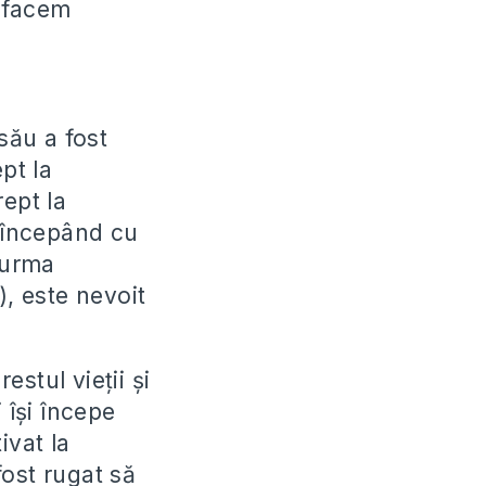
 facem
său a fost
pt la
ept la
, începând cu
 urma
), este nevoit
estul vieții și
 își începe
ivat la
fost rugat să