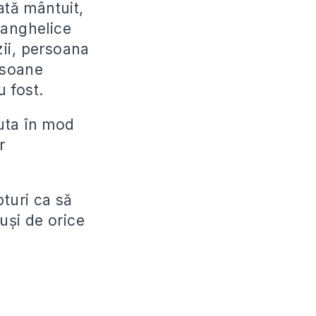
ată mântuit,
vanghelice
ii, persoana
rsoane
 fost.
uta în mod
r
pturi ca să
uși de orice