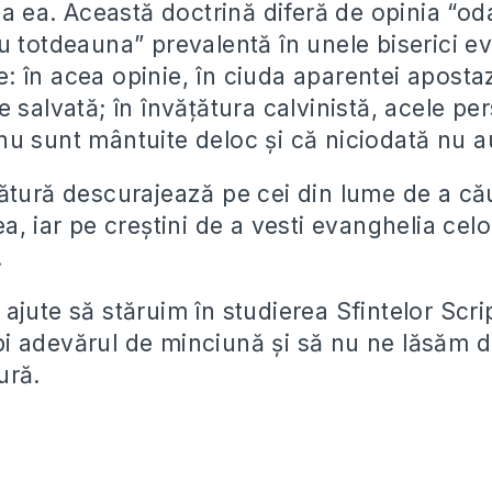
la ea. Această doctrină diferă de opinia “od
u totdeauna” prevalentă în unele biserici e
 în acea opinie, în ciuda aparentei apostaz
 salvată; în învățătura calvinistă, acele pe
u sunt mântuite deloc și că niciodată nu au
ătură descurajează pe cei din lume de a că
a, iar pe creștini de a vesti evanghelia celo
.
jute să stăruim în studierea Sfintelor Scri
 adevărul de minciună și să nu ne lăsăm d
ură.