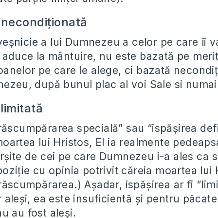
 necondiționată
veșnicie
a lui Dumnezeu a celor pe care îi v
i aduce la mântuire, nu este bazată pe meri
oanelor pe care le alege, ci bazată necondi
nezeu, după bunul plac al voi Sale si numai 
limitată
răscumpărarea specială” sau “ispășirea defin
moartea lui Hristos, El ia realmente pedeap
rșite de cei pe care Dumnezeu i-a ales ca s
oziție cu opinia potrivit căreia moartea lui
răscumpărarea.) Așadar, ispășirea ar fi “limi
 aleși, ea este insuficientă și pentru păcatel
u au fost aleși.