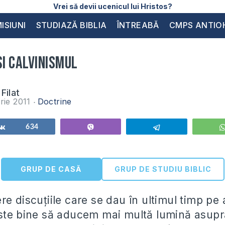
Vrei să devii ucenicul lui Hristos?
ISIUNI
STUDIAZĂ BIBLIA
ÎNTREABĂ
CMPS ANTIO
și calvinismul
Filat
rie 2011
Doctrine
Share
634
Vibe
Telegram
GRUP DE CASĂ
GRUP DE STUDIU BIBLIC
e discuțiile care se dau în ultimul timp pe 
ste bine să aducem mai multă lumină asupra 