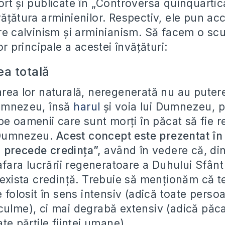
rt și publicate în „Controversa quinquartica
vățătura arminienilor. Respectiv, ele pun ac
re calvinism și arminianism. Să facem o scu
or principale a acestei învățături:
ea totală
area lor naturală, neregenerată nu au puter
Dumnezeu, însă
harul
și voia lui Dumnezeu, 
e pe oamenii care sunt morți în păcat să fie r
 Dumnezeu.
Acest concept este prezentat în
 precede credința”,
având în vedere că, di
 afara lucrării regeneratoare a Duhului Sfân
r exista credință. Trebuie să menționăm că 
e folosit în sens intensiv (adică toate perso
culme), ci mai degrabă extensiv (adică păca
ate părțile ființei umane).