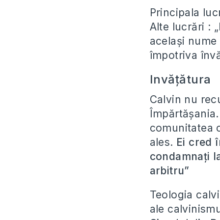
Principala luc
Alte lucrări 
același nume 
împotriva învă
Invățătura
Calvin nu rec
Împărtășania. 
comunitatea c
ales.
Ei cred 
condamnați la
arbitru”
Teologia calvi
ale calvinismu