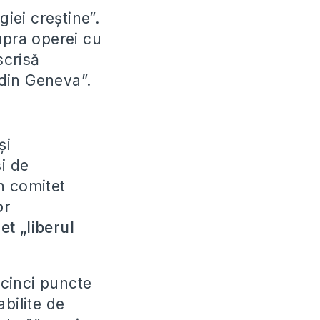
giei creștine”.
upra operei cu
scrisă
 din Geneva”.
și
și de
n comitet
or
t „liberul
„cinci puncte
bilite de