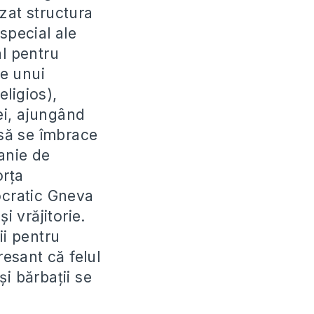
zat structura
 special ale
al pentru
e unui
ligios),
ei, ajungând
 să se îmbrace
anie de
orța
ocratic Gneva
 vrăjitorie.
ii pentru
resant că felul
i bărbații se