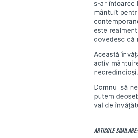
s-ar întoarce 
mântuit pentr
contemporane:
este realmente
dovedesc că n
Această învăț
activ mântuire
necredincioși
Domnul să ne a
putem deosebi
val de învățăt
Articole similare: