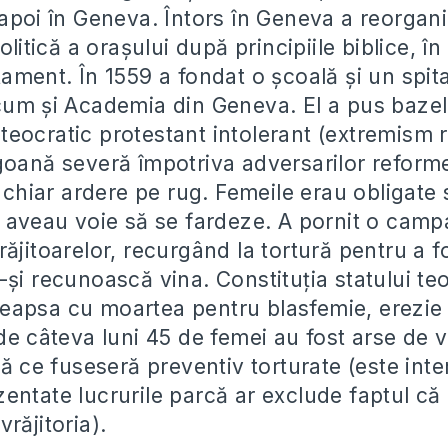
napoi în Geneva. Întors în Geneva a reorgani
olitică a orașului după principiile biblice, în
ament. În 1559 a fondat o școală și un spit
cum și Academia din Geneva. El a pus bazel
eocratic protestant intolerant (extremism re
goană severă împotriva adversarilor reform
i chiar ardere pe rug. Femeile erau obligate
u aveau voie să se fardeze. A pornit o camp
ăjitoarelor, recurgând la tortură pentru a f
-și recunoască vina. Constituția statului te
apsa cu moartea pentru blasfemie, erezie și
de câteva luni 45 de femei au fost arse de v
pă ce fuseseră preventiv torturate (este inte
ntate lucrurile parcă ar exclude faptul că ș
răjitoria).