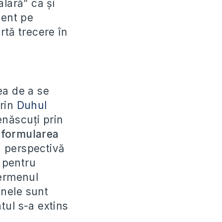
lară” ca și
cent pe
rtă trecere în
ea de a se
prin
Duhul
enăscuți prin
 formularea
n perspectivă
t pentru
termenul
anele sunt
tul s-a extins