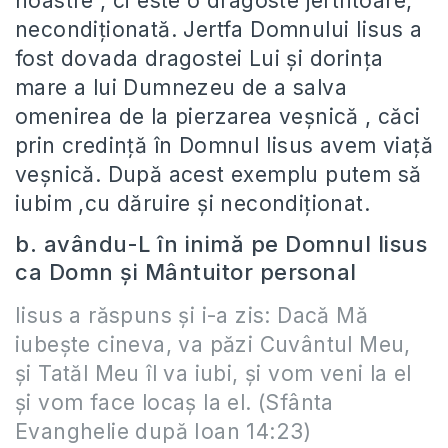
noastre , ci este o dragoste jertfitoare,
necondiţionată. Jertfa Domnului Iisus a
fost dovada dragostei Lui şi dorinţa
mare a lui Dumnezeu de a salva
omenirea de la pierzarea veşnică , căci
prin credinţă în Domnul Iisus avem viaţă
veşnică. După acest exemplu putem să
iubim ,cu dăruire şi necondiţionat.
b. avându-L în inimă pe Domnul Iisus
ca Domn şi Mântuitor personal
Iisus a răspuns şi i-a zis: Dacă Mă
iubeşte cineva, va păzi Cuvântul Meu,
şi Tatăl Meu îl va iubi, şi vom veni la el
şi vom face locaş la el.
(Sfânta
Evanghelie după Ioan 14:23)