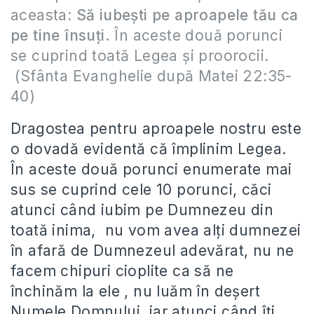
aceasta:
Să iubeşti pe aproapele tău ca
pe tine însuţi.
În aceste două porunci
se cuprind toată Legea şi proorocii.
(Sfânta Evanghelie după Matei 22:35-
40)
Dragostea pentru aproapele nostru este
o dovadă evidentă că împlinim Legea.
În aceste două porunci enumerate mai
sus se cuprind cele 10 porunci, căci
atunci când iubim pe Dumnezeu din
toată inima, nu vom avea alţi dumnezei
în afară de Dumnezeul adevărat, nu ne
facem chipuri cioplite ca să ne
închinăm la ele , nu luăm în deşert
Numele Domnului, iar atunci când îţi