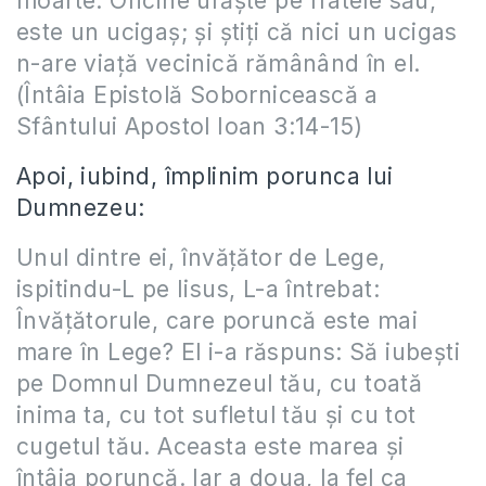
moarte. Oricine urăşte pe fratele său,
este un ucigaş; şi ştiţi că nici un ucigas
n-are viaţă vecinică rămânând în el.
(Întâia Epistolă Sobornicească a
Sfântului Apostol Ioan 3:14-15)
Apoi, iubind, împlinim porunca lui
Dumnezeu:
Unul dintre ei, învăţător de Lege,
ispitindu-L pe Iisus, L-a întrebat:
Învăţătorule, care poruncă este mai
mare în Lege? El i-a răspuns: Să iubeşti
pe Domnul Dumnezeul tău, cu toată
inima ta, cu tot sufletul tău şi cu tot
cugetul tău. Aceasta este marea şi
întâia poruncă. Iar a doua, la fel ca