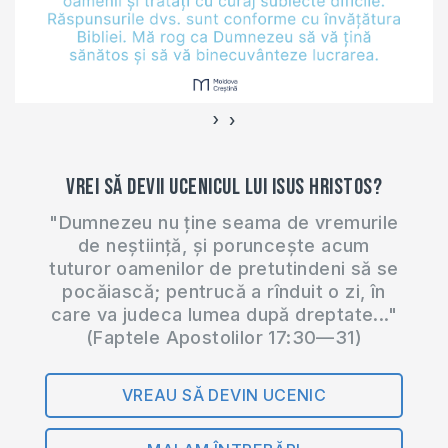
sa fie. Dumnezeu
este dragoste si…
›
‹
Vrei să devii ucenicul lui Isus Hristos?
"Dumnezeu nu ține seama de vremurile
de neștiință, și poruncește acum
tuturor oamenilor de pretutindeni să se
pocăiască; pentrucă a rînduit o zi, în
care va judeca lumea după dreptate..."
(Faptele Apostolilor 17:30—31)
VREAU SĂ DEVIN UCENIC