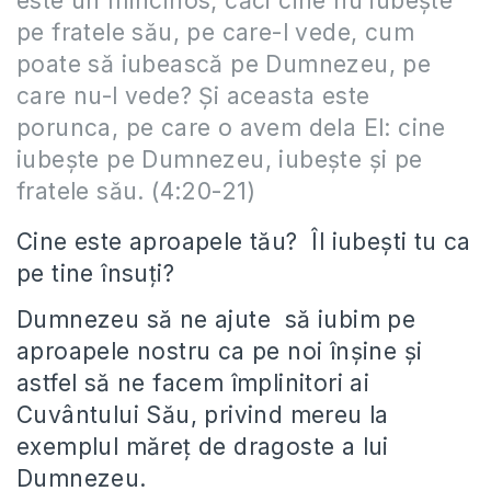
este un mincinos; căci cine nu iubeşte
pe fratele său, pe care-l vede, cum
poate să iubească pe Dumnezeu, pe
care nu-l vede? Şi aceasta este
porunca, pe care o avem dela El: cine
iubeşte pe Dumnezeu, iubeşte şi pe
fratele său.
(4:20-21)
Cine este aproapele tău? Îl iubeşti tu ca
pe tine însuţi?
Dumnezeu să ne ajute să iubim pe
aproapele nostru ca pe noi înşine şi
astfel să ne facem împlinitori ai
Cuvântului Său, privind mereu la
exemplul măreţ de dragoste a lui
Dumnezeu.