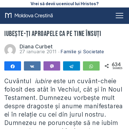
Vrei să devii ucenicul lui Hristos?
Iubeşte-ţi aproapele ca pe tine însuţi
Diana Curbet
27 ianuarie 2011
Familie și Societate
634
Share
Share
Vibe
Telegram
WhatsApp
SHARES
634
Cuvântul
iubire
este un cuvânt-cheie
folosit des atât în Vechiul, cât şi în Noul
Testament. Dumnezeu vorbeşte mult
despre dragoste şi anume manifestarea
ei în relaţie cu cei din jurul nostru.
Dumnezeu ne porunceşte să ne iubim