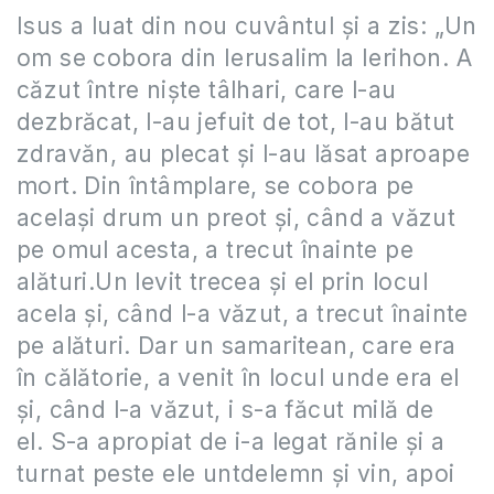
Isus a luat din nou cuvântul şi a zis: „Un
om se cobora din Ierusalim la Ierihon. A
căzut între nişte tâlhari, care l-au
dezbrăcat, l-au jefuit de tot, l-au bătut
zdravăn, au plecat şi l-au lăsat aproape
mort. Din întâmplare, se cobora pe
acelaşi drum un preot şi, când a văzut
pe omul acesta, a trecut înainte pe
alături.Un levit trecea şi el prin locul
acela şi, când l-a văzut, a trecut înainte
pe alături. Dar un samaritean, care era
în călătorie, a venit în locul unde era el
şi, când l-a văzut, i s-a făcut milă de
el. S-a apropiat de i-a legat rănile şi a
turnat peste ele untdelemn şi vin, apoi