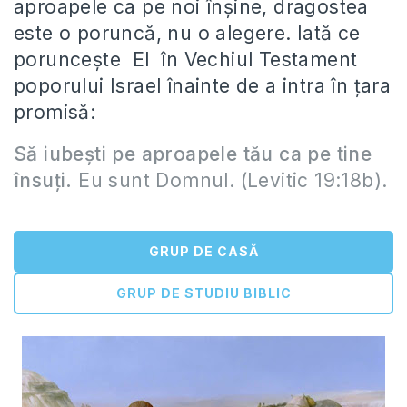
aproapele ca pe noi înşine, dragostea
este o poruncă, nu o alegere. Iată ce
porunceşte El în Vechiul Testament
poporului Israel înainte de a intra în ţara
promisă:
Să iubeşti pe
aproapele tău ca pe tine
însuţi.
Eu sunt Domnul. (Levitic 19:18b).
GRUP DE CASĂ
GRUP DE STUDIU BIBLIC