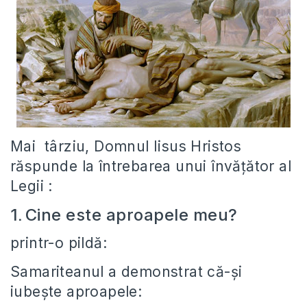
Mai târziu, Domnul Iisus Hristos
răspunde la întrebarea unui învăţător al
Legii :
1
Cine este aproapele meu?
.
printr-o pildă:
Samariteanul a demonstrat că-şi
iubeşte aproapele: