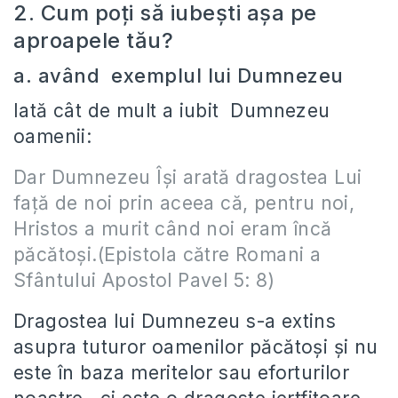
2. Cum poţi să iubeşti aşa pe
aproapele tău?
a. având exemplul lui Dumnezeu
Iată cât de mult a iubit Dumnezeu
oamenii:
Dar Dumnezeu Îşi arată dragostea Lui
faţă de noi prin aceea că, pentru noi,
Hristos a murit când noi eram încă
păcătoşi.(Epistola către Romani a
Sfântului Apostol Pavel 5: 8)
Dragostea lui Dumnezeu s-a extins
asupra tuturor oamenilor păcătoşi şi nu
este în baza meritelor sau eforturilor