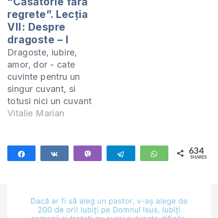
“Căsătorie fără
regrete”. Lecţia
VII: Despre
dragoste – I
Dragoste, iubire,
amor, dor - cate
cuvinte pentru un
singur cuvant, si
totusi nici un cuvant
nu este mai mult
Vitalie Marian
folosit, maltratat,
stricat si neinteles
ca si cuvantul
634
Share
Share
Vibe
Telegram
WhatsApp
SHARES
DRAGOSTE. Poate
634
chiar si atunci cand
spui "te iubesc"
simtamintele tale nu
sunt cum ar trebui