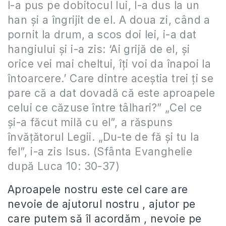
l-a pus pe dobitocul lui, l-a dus la un
han şi a îngrijit de el. A doua zi, când a
pornit la drum, a scos doi lei, i-a dat
hangiului şi i-a zis: ‘Ai grijă de el, şi
orice vei mai cheltui, îţi voi da înapoi la
întoarcere.’ Care dintre aceştia trei ţi se
pare că a dat dovadă că este aproapele
celui ce căzuse între tâlhari?” „Cel ce
şi-a făcut milă cu el”, a răspuns
învăţătorul Legii. „Du-te de fă şi tu la
fel”, i-a zis Isus.
(Sfânta Evanghelie
după Luca 10: 30-37)
Aproapele nostru este cel care are
nevoie de ajutorul nostru , ajutor pe
care putem să îl acordăm , nevoie pe