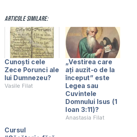
Articole similare:
Cunoşti cele
„Vestirea care
Zece Porunci ale
ați auzit-o de la
lui Dumnezeu?
început” este
Legea sau
Vasile Filat
Cuvintele
Domnului Isus (1
Ioan 3:11)?
Anastasia Filat
Cursul