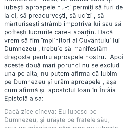
iubeşti aproapele nu-ţi permiţi să furi de
la el, să preacurveşti, să ucizi , să
mărturiseşti strâmb împotriva lui sau să
pofteşti lucrurile care-i aparţin. Dacă
vrem să fim împlinitori ai Cuvântului lui
Dumnezeu , trebuie să manifestăm
dragoste pentru aproapele nostru. Apoi
aceste două mari porunci nu se exclud
una pe alta, nu putem afirma că iubim
pe Dumnezeu şi urâm aproapele , aşa
cum afirmă şi apostolul Ioan în Întâia
Epistolă a sa:
Dacă zice cineva: Eu iubesc pe
Dumnezeu, şi urăşte pe fratele său,