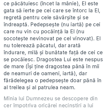
ce păcătuiesc (încet la mânie), El este
gata să ierte pe cei care se întorc la El,
regretă pentru cele săvârșite și se
îndreaptă. Pedepsește (nu iartă) pe cei
care nu vin cu pocăință la El (nu
socotește nevinovat pe cel vinovat). El
nu tolerează păcatul, dar arată
îndurare, milă și bunătate față de cei ce
se pocăiesc. Dragostea Lui este nespus
de mare (Își ține dragostea până în mii
de neamuri de oameni, iartă), dar
fărădelegea o pedepsește doar pănă în
al treilea și al patrulea neam.
Mînia lui Dumnezeu se descopere din
cer împotriva oricărei necinstiri a lui