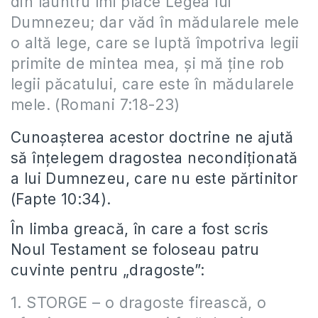
din lăuntru îmi place Legea lui
Dumnezeu; dar văd în mădularele mele
o altă lege, care se luptă împotriva legii
primite de mintea mea, şi mă ţine rob
legii păcatului, care este în mădularele
mele. (Romani 7:18-23)
Cunoașterea acestor doctrine ne ajută
să înțelegem dragostea necondiționată
a lui Dumnezeu, care nu este părtinitor
(Fapte 10:34).
În limba greacă, în care a fost scris
Noul Testament se foloseau patru
cuvinte pentru „dragoste”:
1. STORGE – o dragoste firească, o