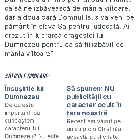
ca să ne izbăvească de mânia viitoare,
dar a doua oară Domnul Isus va veni pe
pământ în slava Sa pentru judecată. Ai
crezut în lucrarea dragostei lui
Dumnezeu pentru ca să fii izbăvit de
mânia viitoare?
Articole similare:
Însuşirile lui
Să spunem NU
Dumnezeu
publicităţii cu
caracter ocult în
De ce este
ţara noastră
important să
cunoaştem
Recent am văzut pe
caracterul lui
un stîlp din Chişinău
Dumnezeu? Nu este
această publicitate