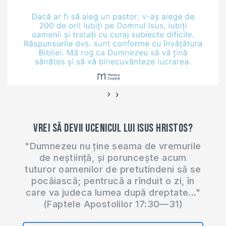
nelegiuirea, pentru
că El este bun?
Bunătatea- un
atribut al lui
Dumnezeu
Bunătatea…
›
‹
Vrei să devii ucenicul lui Isus Hristos?
"Dumnezeu nu ține seama de vremurile
de neștiință, și poruncește acum
tuturor oamenilor de pretutindeni să se
pocăiască; pentrucă a rînduit o zi, în
care va judeca lumea după dreptate..."
(Faptele Apostolilor 17:30—31)