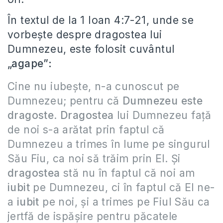
În textul de la 1 Ioan 4:7-21, unde se
vorbește despre dragostea lui
Dumnezeu, este folosit cuvântul
„agape”:
Cine nu iubeşte, n-a cunoscut pe
Dumnezeu; pentru că
Dumnezeu este
dragoste
.
Dragostea
lui Dumnezeu faţă
de noi s-a arătat prin faptul că
Dumnezeu a trimes în lume pe singurul
Său Fiu, ca noi să trăim prin El. Şi
dragostea
stă nu în faptul că noi am
iubit
pe Dumnezeu, ci în faptul că El ne-
a
iubit
pe noi, şi a trimes pe Fiul Său ca
jertfă de ispăşire pentru păcatele