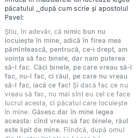
păcatului
,
după cum scrie și apostolul
Pavel:
Ştiu, în adevăr, că
nimic bun nu
locuieşte în mine, adică în firea mea
pămîntească, pentrucă, ce-i drept, am
voinţa să fac binele, dar nam puterea
să-l fac. Căci binele, pe care vreau să-l
fac, nu-l fac, ci răul, pe care nu vreau
să-l fac, iacă ce fac!
Şi dacă fac ce nu
vreau să fac, nu mai sînt eu cel ce face
lucrul acesta, ci păcatul care locuieşte
în mine.
Găsesc dar în mine legea
aceasta: cînd vreau să fac binele, răul
este lipit de mine.
Fiindcă, după omul