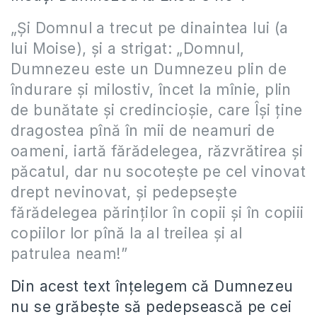
„Şi Domnul a trecut pe dinaintea lui (a
lui Moise), şi a strigat: „Domnul,
Dumnezeu este un Dumnezeu plin de
îndurare şi milostiv, încet la mînie, plin
de bunătate şi credincioşie, care Îşi ţine
dragostea pînă în mii de neamuri de
oameni, iartă fărădelegea, răzvrătirea şi
păcatul, dar nu socoteşte pe cel vinovat
drept nevinovat, şi pedepseşte
fărădelegea părinţilor în copii şi în copiii
copiilor lor pînă la al treilea şi al
patrulea neam!”
Din acest text înțelegem că Dumnezeu
nu se grăbește să pedepsească pe cei