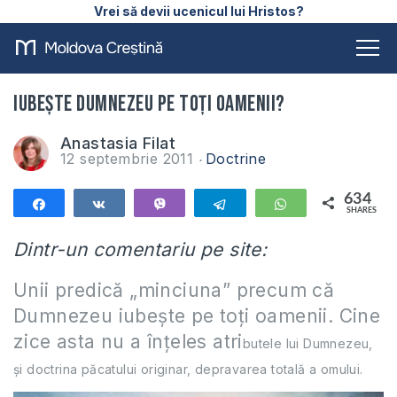
Vrei să devii ucenicul lui Hristos?
Iubește Dumnezeu pe toți oamenii?
Anastasia Filat
12 septembrie 2011
Doctrine
634
Share
Share
Vibe
Telegram
WhatsApp
SHARES
634
Dintr-un comentariu pe site:
Unii predică „minciuna” precum că
Dumnezeu iubește pe toți oamenii. Cine
zice asta nu a înțeles atri
butele lui Dumnezeu,
și doctrina păcatului originar, depravarea totală a omului
.