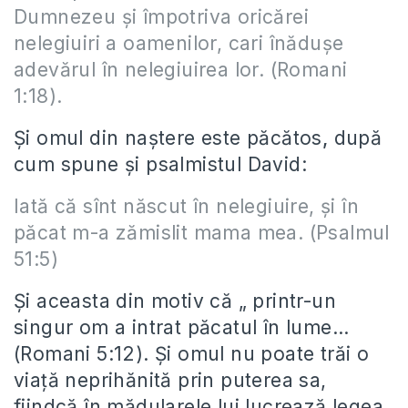
Dumnezeu şi împotriva oricărei
nelegiuiri a oamenilor, cari înăduşe
adevărul în nelegiuirea lor. (Romani
1:18).
Și omul din naștere este păcătos
,
după
cum spune și psalmistul David:
Iată că sînt născut în nelegiuire, şi în
păcat m-a zămislit mama mea. (Psalmul
51:5)
Și aceasta din motiv că „ printr-un
singur om a intrat păcatul în lume…
(Romani 5:12). Și omul nu poate trăi o
viață neprihănită prin puterea sa,
fiindcă în mădularele lui lucrează legea