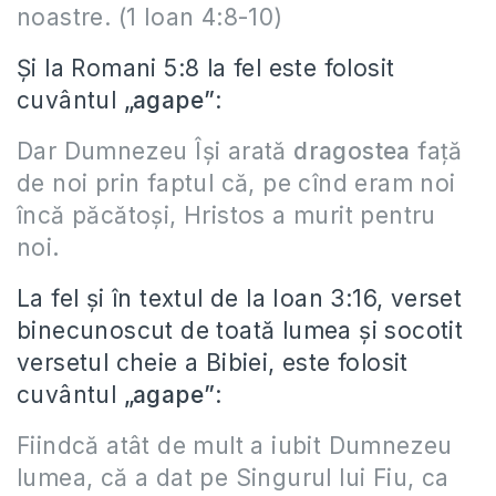
noastre. (1 Ioan 4:8-10)
Și la Romani 5:8 la fel este folosit
cuvântul
„agape”
:
Dar Dumnezeu Îşi arată
dragostea
faţă
de noi prin faptul că, pe cînd eram noi
încă păcătoşi, Hristos a murit pentru
noi
.
La fel și în textul de la Ioan 3:16, verset
binecunoscut de toată lumea și socotit
versetul cheie a Bibiei, este folosit
cuvântul
„agape”
:
Fiindcă atât de mult a iubit Dumnezeu
lumea, că a dat pe Singurul lui Fiu, ca