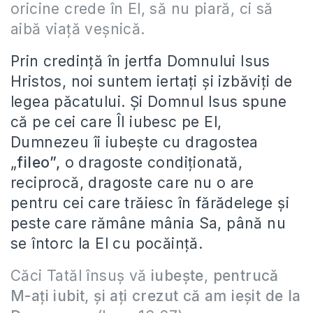
oricine crede în El, să nu piară, ci să
aibă viață veșnică.
Prin credință în jertfa Domnului Isus
Hristos, noi suntem iertați și izbăviți de
legea păcatului. Și Domnul Isus spune
că pe cei care Îl iubesc pe El,
Dumnezeu îi iubește cu dragostea
„
fileo”,
o dragoste condiționată,
reciprocă, dragoste care nu o are
pentru cei care trăiesc în fărădelege și
peste care rămâne mânia Sa, până nu
se întorc la El cu pocăință.
Căci Tatăl însuş vă
iubeşte
,
pentrucă
M-aţi iubit, şi aţi crezut că am ieşit de la