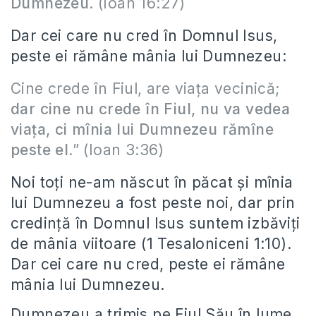
Dumnezeu
. (Ioan 16:27)
Dar cei care nu cred în Domnul Isus,
peste ei rămâne mânia lui Dumnezeu:
Cine crede în Fiul, are viaţa vecinică;
dar cine nu crede în Fiul, nu va vedea
viaţa, ci mînia lui Dumnezeu rămîne
peste el
.” (Ioan 3:36)
Noi toți ne-am născut în păcat și mînia
lui Dumnezeu a fost peste noi, dar prin
credință în Domnul Isus suntem izbăviți
de mânia viitoare (1 Tesaloniceni 1:10).
Dar cei care nu cred, peste ei rămâne
mânia lui Dumnezeu.
Dumnezeu a trimis pe Fiul Său în lume,