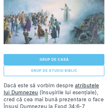
GRUP DE CASĂ
GRUP DE STUDIU BIBLIC
Dacă este să vorbim despre
atributele
lui Dumnezeu
(însușirile lui esențiale),
cred că cea mai bună prezentare o face
Însuși Dumnezeu la Exod 34:6-7