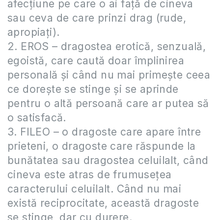
afecţiune pe care o ai faţă de cineva
sau ceva de care prinzi drag (rude,
apropiaţi).
2. EROS – dragostea erotică, senzuală,
egoistă, care caută doar împlinirea
personală şi când nu mai primeşte ceea
ce doreşte se stinge şi se aprinde
pentru o altă persoană care ar putea să
o satisfacă.
3. FILEO – o dragoste care apare între
prieteni, o dragoste care răspunde la
bunătatea sau dragostea celuilalt, când
cineva este atras de frumuseţea
caracterului celuilalt. Când nu mai
există reciprocitate, această dragoste
se stinge, dar cu durere.