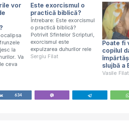
ile vor
Este exorcismul o
de
practică biblică?
Întrebare: Este exorcismul
?
o practică biblică?
Potrivit Sfintelor Scripturi,
pocalipsa
exorcismul este
Poate fi
 frunzele
expulzarea duhurilor rele
jesc la
copilul 
dintr-o persoană prin
Sergiu Filat
urilor. Va
împărtăși
rugăciunea făcută cu
de ceva
slujbă a 
credință în Numele
? De ce
Vasile Filat
Domnului Isus Hristos.
vindecare?
Această practică a fost
țe nu
folosită de Domnul Isus
tul nou
Share
634
Vibe
Telegram
Hristos, apoi transmisă
ă acest
apostolilor și ucenicilor
Apocalipsa
Mântuitorului. Însă trebuie
eles…
de menționat că
exorcismul este o