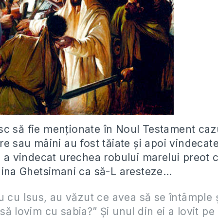
c să fie menţionate în Noul Testament caz
are sau mâini au fost tăiate şi apoi vindeca
s a vindecat urechea robului marelui preot 
ădina Ghetsimani ca să-L aresteze…
u cu Isus, au văzut ce avea să se întâmple ş
ă lovim cu sabia?” Şi unul din ei a lovit pe