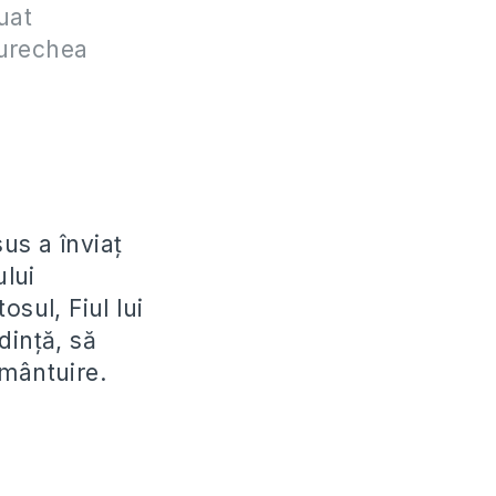
uat
e urechea
us a înviaţ
ului
sul, Fiul lui
dinţă, să
 mântuire.