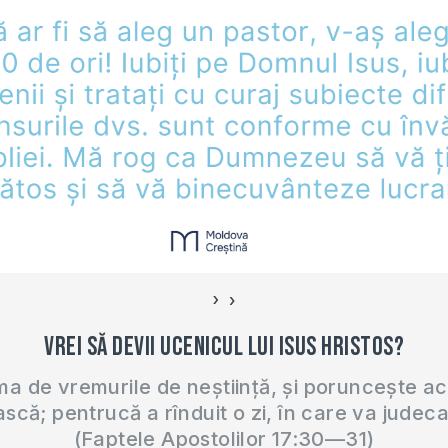
practică…
›
‹
Vrei să devii ucenicul lui Isus Hristos?
 de vremurile de neștiință, și poruncește a
ască; pentrucă a rînduit o zi, în care va judec
(Faptele Apostolilor 17:30—31)