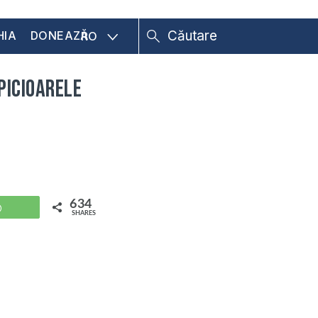
HIA
DONEAZĂ
RO
picioarele
634
WhatsApp
SHARES