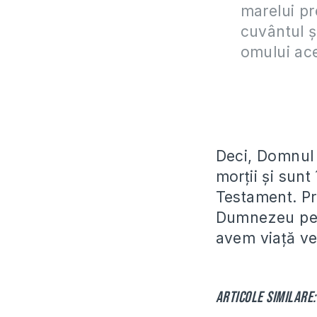
marelui pr
cuvântul şi
omului ace
Deci, Domnul 
morţii şi sunt
Testament. Pri
Dumnezeu pent
avem viaţă ve
Articole similare: