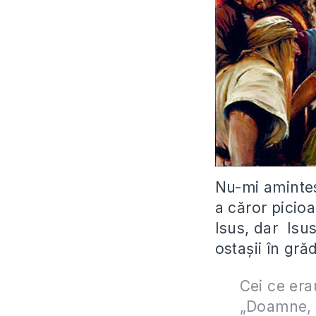
Nu-mi amintes
a căror picio
Isus, dar Isu
ostaşii în gr
Cei ce era
„Doamne, s