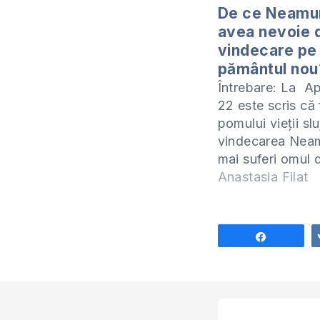
De ce Neamur
avea nevoie 
vindecare pe
pământul nou
Întrebare: La A
22 este scris că
pomului vieții slu
vindecarea Neam
mai suferi omul 
pe pământul nou
Anastasia Filat
este nevoie de 
Ce fel de suferin
dispar pe pămân
Share
și la ce se refer
verset? Cartea 
este greu de înț