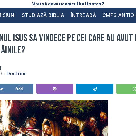
Vrei să devii ucenicul lui Hristos?
ISIUNI
STUDIAZĂ BIBLIA
ÎNTREABĂ
CMPS ANTIO
ul Isus sa vindece pe cei care au avut 
âinile?
t
10
Doctrine
Share
634
Vibe
Telegram