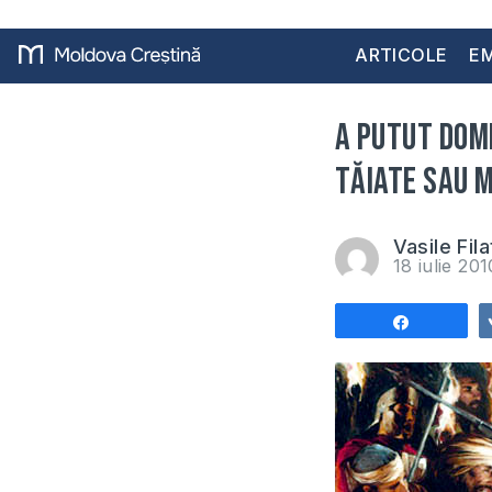
ARTICOLE
EM
A putut Domn
tăiate sau m
Vasile Fila
18 iulie 20
Share