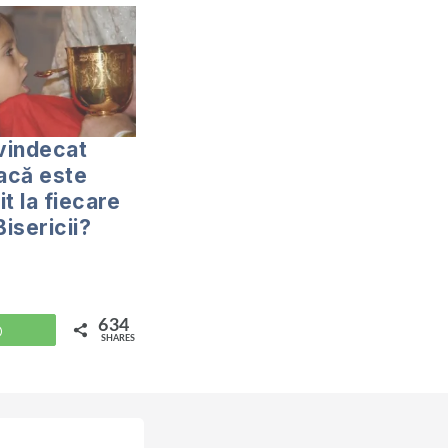
 vindecat
dacă este
t la fiecare
Bisericii?
634
WhatsApp
SHARES