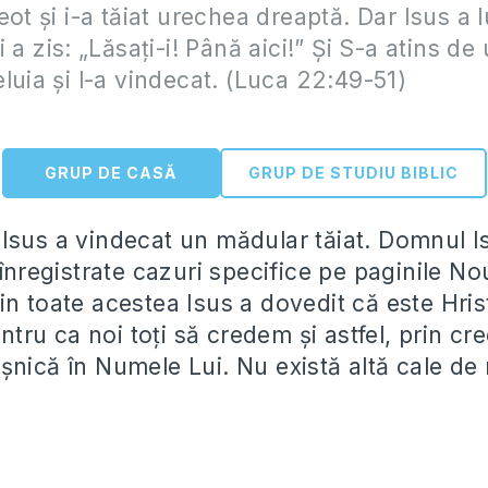
eot şi i-a tăiat urechea dreaptă. Dar Isus a l
 a zis: „Lăsaţi-i! Până aici!” Şi S-a atins d
luia şi l-a vindecat. (Luca 22:49-51)
GRUP DE CASĂ
GRUP DE STUDIU BIBLIC
Isus a vindecat un mădular tăiat. Domnul Is
 înregistrate cazuri specifice pe paginile No
n toate acestea Isus a dovedit că este Hristo
ru ca noi toţi să credem şi astfel, prin cre
şnică în Numele Lui. Nu există altă cale de