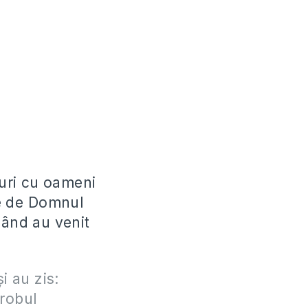
uri cu oameni
te de Domnul
când au venit
i au zis:
 robul