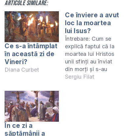
Articole similare:
Ce înviere a avut
loc la moartea
lui Isus?
Întrebare: Cum se
Ce s-a întâmplat
explică faptul că la
în această zi de
moartea lui Hristos
Vineri?
unii sfinți au înviat
din morți și s-au
Diana Curbet
arătat în oraș?
Sergiu Filat
Această întâmplare
ne este relatată doar
de Evanghelistul
Matei: Isus a strigat
iarăș cu glas tare, și
Și-a dat duhul. Și
În ce zi a
îndată perdeaua
săptămânii a