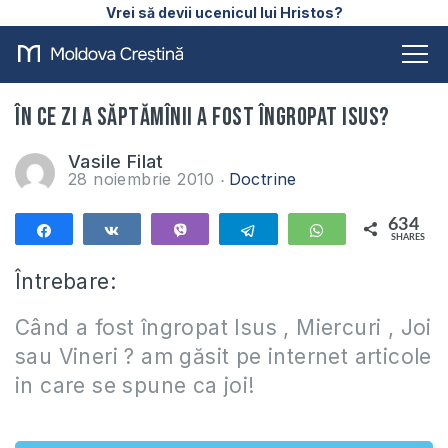
Vrei să devii ucenicul lui Hristos?
În ce zi a săptămînii a fost îngropat Isus?
Vasile Filat
28 noiembrie 2010
Doctrine
634
Share
Share
Vibe
Telegram
WhatsApp
SHARES
634
Întrebare:
Când a fost îngropat Isus , Miercuri , Joi
sau Vineri ? am găsit pe internet articole
in care se spune ca joi!