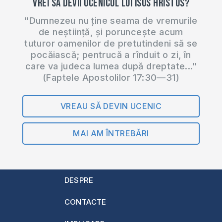
Vrei să devii ucenicul lui Isus Hristos?
"Dumnezeu nu ține seama de vremurile
de neștiință, și poruncește acum
tuturor oamenilor de pretutindeni să se
pocăiască; pentrucă a rînduit o zi, în
care va judeca lumea după dreptate..."
(Faptele Apostolilor 17:30—31)
VREAU SĂ DEVIN UCENIC
MAI AM ÎNTREBĂRI
DESPRE
CONTACTE