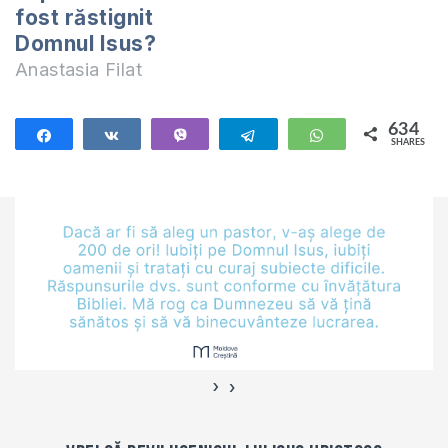
dinlăuntrul Templului
fost răstignit
s-a rupt în două,…
Domnul Isus?
Anastasia Filat
634
Share
Share
Vibe
Telegram
WhatsApp
SHARES
634
›
‹