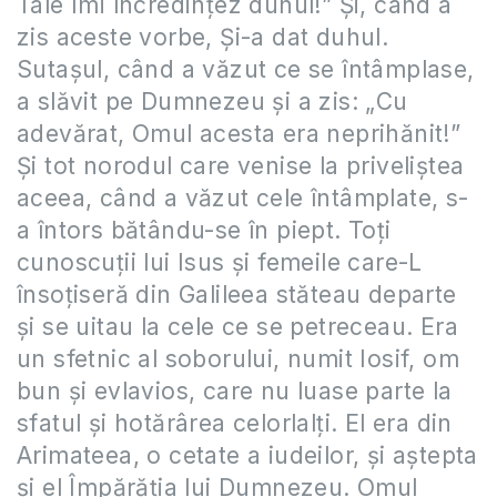
Tale Îmi încredinţez duhul!” Şi, când a
zis aceste vorbe, Şi-a dat duhul.
Sutaşul, când a văzut ce se întâmplase,
a slăvit pe Dumnezeu şi a zis: „Cu
adevărat, Omul acesta era neprihănit!”
Şi tot norodul care venise la priveliştea
aceea, când a văzut cele întâmplate, s-
a întors bătându-se în piept. Toţi
cunoscuţii lui Isus şi femeile care-L
însoţiseră din Galileea stăteau departe
şi se uitau la cele ce se petreceau. Era
un sfetnic al soborului, numit Iosif, om
bun şi evlavios, care nu luase parte la
sfatul şi hotărârea celorlalţi. El era din
Arimateea, o cetate a iudeilor, şi aştepta
şi el Împărăţia lui Dumnezeu. Omul