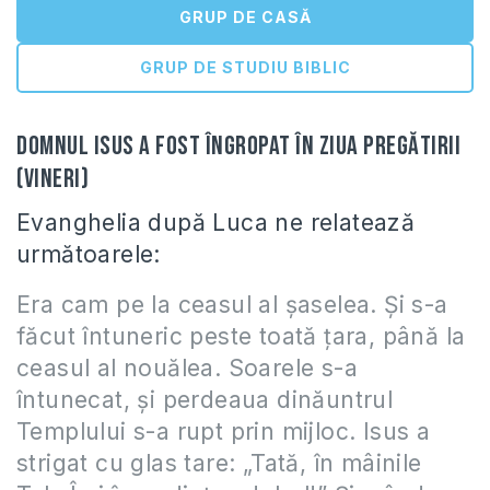
GRUP DE CASĂ
GRUP DE STUDIU BIBLIC
Domnul Isus a fost îngropat în Ziua Pregătirii
(Vineri)
Evanghelia după Luca ne relatează
următoarele:
Era cam pe la ceasul al şaselea. Şi s-a
făcut întuneric peste toată ţara, până la
ceasul al nouălea. Soarele s-a
întunecat, şi perdeaua dinăuntrul
Templului s-a rupt prin mijloc. Isus a
strigat cu glas tare: „Tată, în mâinile