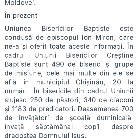
Moldovei.
În prezent
Uniunea Bisericilor Baptiste este
condusă de episcopul Ion Miron, care
ne-a şi oferit toate aceste informaţii. În
cadrul Uniunii Bisericilor Creştine
Baptiste sunt 490 de biserici şi grupe
de misiune, cele mai multe din ele se
află în municipiul Chişinău, 20 la
număr. În bisericile din cadrul Uniunii
slujesc 250 de păstori, 340 de diaconi
şi 1183 de predicatori. Deasemenea 700
de învăţători de şcoală duminicală
învaţă săptămânal copii despre
dragostea Domnului Isus.