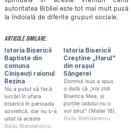
autoritatea Bibliei este tot mai mult pusă
la îndoială de diferite grupuri sociale.
Articole similare:
Istoria Bisericii
Istoria Bisericii
Baptiste din
Creştine „Harul”
comuna
din oraşul
Cinișeuți raionul
Sângerei
Rezina
Domnul Isus a spus
o dată că „Voi zidi
Nu a putut să facă
Biserica Mea, şi
lucrări în afara
porţile iadului nu o
bisericii în perioada
vor birui” (Matei 18).
sovietică, dar nu s-a
Acest lucru l-a
Radu Blendarencu
uitat la aceste
experimentat şi
piedici și vestea
Radu Blendarencu