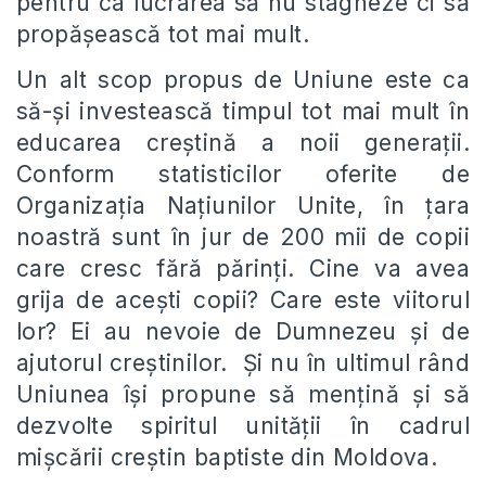
pentru ca lucrarea să nu stagneze ci să
propăşească tot mai mult.
Un alt scop propus de Uniune este ca
să-şi investească timpul tot mai mult în
educarea creştină a noii generaţii.
Conform statisticilor oferite de
Organizaţia Naţiunilor Unite, în ţara
noastră sunt în jur de 200 mii de copii
care cresc fără părinţi. Cine va avea
grija de aceşti copii? Care este viitorul
lor? Ei au nevoie de Dumnezeu și de
ajutorul creștinilor. Şi nu în ultimul rând
Uniunea îşi propune să menţină și să
dezvolte spiritul unităţii în cadrul
mişcării creştin baptiste din Moldova.