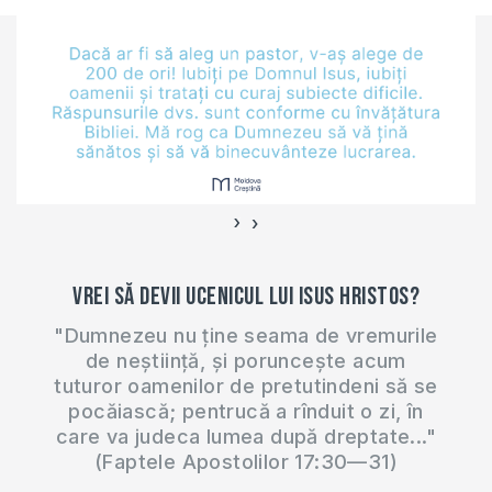
să ajute la plantarea
bisericilor, în special
în diferite părţi ale
lumii unde Hristos
este mai puţin
cunoscut.Vă propun
să citiţi un interviu
realizat…
›
‹
Vrei să devii ucenicul lui Isus Hristos?
"Dumnezeu nu ține seama de vremurile
de neștiință, și poruncește acum
tuturor oamenilor de pretutindeni să se
pocăiască; pentrucă a rînduit o zi, în
care va judeca lumea după dreptate..."
(Faptele Apostolilor 17:30—31)