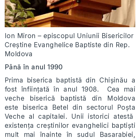
Ion Miron – episcopul Uniunii Bisericilor
Creștine Evanghelice Baptiste din Rep.
Moldova
Până în anul 1990
Prima biserica baptistă din Chişinău a
fost înfiinţată în anul 1908. Cea mai
veche biserică baptistă din Moldova
este biserica Betel din sectorul Poşta
Veche al capitalei. Unii istorici atestă
existenţa creştinilor evanghelici baptişti
mult mai înainte în sudul Basarabiei,