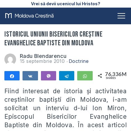
Vrei să devii ucenicul lui Hristos?
Istoricul Uniunii Bisericilor Creștine
Evanghelice Baptiste din Moldova
Radu Blendarencu
15 septembrie 2010
Doctrine
76,336M
Share
Share
Vibe
Telegram
WhatsApp
SHARES
76,336M
Fiind interesat de istoria și activitatea
creștinilor baptiști din Moldova, i-am
solicitat un interviu d-lui Ion Miron,
Episcopul Bisericilor Evanghelice
Baptiste din Moldova. În acest articol