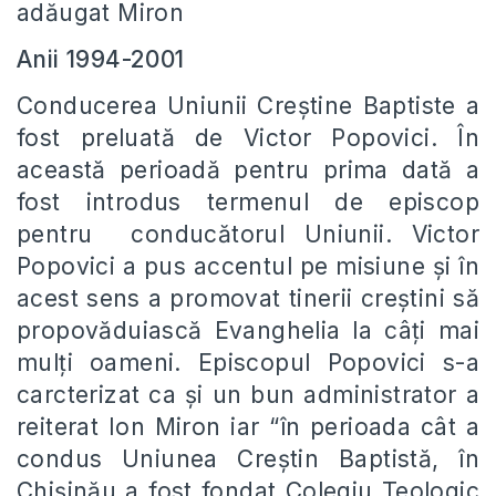
adăugat Miron
Anii 1994-2001
Conducerea Uniunii Creştine Baptiste a
fost preluată de Victor Popovici. În
această perioadă pentru prima dată a
fost introdus termenul de episcop
pentru conducătorul Uniunii. Victor
Popovici a pus accentul pe misiune şi în
acest sens a promovat tinerii creştini să
propovăduiască Evanghelia la câţi mai
mulţi oameni. Episcopul Popovici s-a
carcterizat ca şi un bun administrator a
reiterat Ion Miron iar “în perioada cât a
condus Uniunea Creştin Baptistă, în
Chişinău a fost fondat Colegiu Teologic