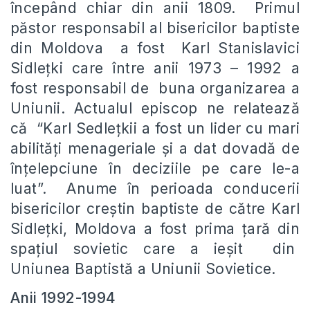
începând chiar din anii 1809. Primul
păstor responsabil al bisericilor baptiste
din Moldova a fost Karl Stanislavici
Sidleţki care între anii 1973 – 1992 a
fost responsabil de buna organizarea a
Uniunii. Actualul episcop ne relatează
că “Karl Sedlețkii a fost un lider cu mari
abilităţi menageriale şi a dat dovadă de
înţelepciune în deciziile pe care le-a
luat”. Anume în perioada conducerii
bisericilor creştin baptiste de către Karl
Sidleţki, Moldova a fost prima ţară din
spaţiul sovietic care a ieşit din
Uniunea Baptistă a Uniunii Sovietice.
Anii 1992-1994