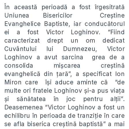
În această perioadă a fost îrgesitrată
Uniunea Bisericilor Creştine
Evanghelice Baptiste, iar conducătorul
ei a fost Victor Loghinov. “Fiind
caracterizat drept un om dedicat
Cuvântului lui Dumnezeu, Victor
Loghinov a avut sarcina grea de a
consolida mişcarea creştină
evanghelică din ţară”, a specificat Ion
Miron care îşi aduce aminte că “de
multe ori fratele Loghinov şi-a pus viaţa
şi sănătatea în joc pentru alţii”.
Deasemenea “Victor Loghinov a fost un
echilibru în perioada de tranziţie în care
se afla biserica creştină baptistă” a mai