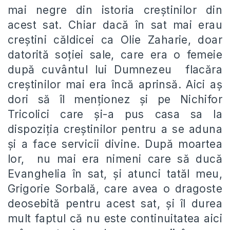
mai negre din istoria creştinilor din
acest sat. Chiar dacă în sat mai erau
creştini căldicei ca Olie Zaharie, doar
datorită soţiei sale, care era o femeie
după cuvântul lui Dumnezeu flacăra
creştinilor mai era încă aprinsă. Aici aş
dori să îl menţionez şi pe Nichifor
Tricolici care şi-a pus casa sa la
dispoziţia creştinilor pentru a se aduna
şi a face servicii divine. După moartea
lor, nu mai era nimeni care să ducă
Evanghelia în sat, şi atunci tatăl meu,
Grigorie Sorbală, care avea o dragoste
deosebită pentru acest sat, şi îl durea
mult faptul că nu este continuitatea aici