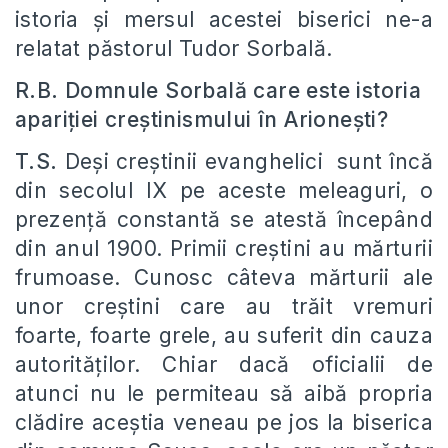
istoria şi mersul acestei biserici ne-a
relatat păstorul Tudor Sorbală.
R.B. Domnule Sorbală care este istoria
apariţiei creştinismului în Arioneşti?
T.S.
Deşi creştinii evanghelici sunt încă
din secolul IX pe aceste meleaguri, o
prezenţă constantă se atestă începând
din anul 1900. Primii creştini au mărturii
frumoase. Cunosc câteva mărturii ale
unor creştini care au trăit vremuri
foarte, foarte grele, au suferit din cauza
autorităţilor. Chiar dacă oficialii de
atunci nu le permiteau să aibă propria
clădire aceştia veneau pe jos la biserica