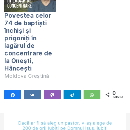
Povestea celor
74 de baptiști
închiși și
prigoniți în
lagărul de
concentrare de
la Onești,
Hâncești
Moldova Creștină
0
Share
Share
Vibe
Telegram
WhatsApp
SHARES