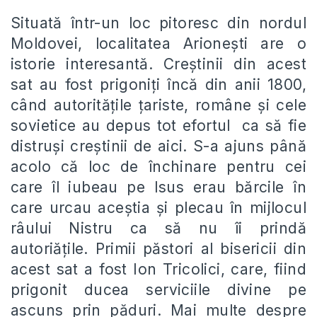
Situată într-un loc pitoresc din nordul
Moldovei, localitatea Arioneşti are o
istorie interesantă. Creştinii din acest
sat au fost prigoniţi încă din anii 1800,
când autorităţile ţariste, române şi cele
sovietice au depus tot efortul ca să fie
distruşi creştinii de aici. S-a ajuns până
acolo că loc de închinare pentru cei
care îl iubeau pe Isus erau bărcile în
care urcau aceştia şi plecau în mijlocul
râului Nistru ca să nu îi prindă
autoriăţile. Primii păstori al bisericii din
acest sat a fost Ion Tricolici, care, fiind
prigonit ducea serviciile divine pe
ascuns prin păduri. Mai multe despre