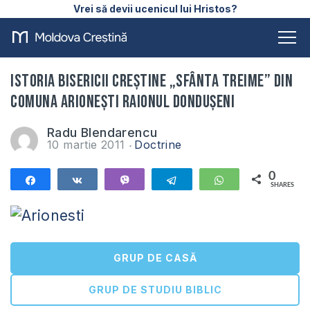
Vrei să devii ucenicul lui Hristos?
Istoria Bisericii Creştine „Sfânta Treime” din
comuna Arioneşti raionul Donduşeni
Radu Blendarencu
10 martie 2011
Doctrine
0
Share
Share
Vibe
Telegram
WhatsApp
SHARES
GRUP DE CASĂ
GRUP DE STUDIU BIBLIC