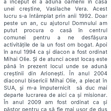
a început el a aduna oamenii în casa
unei creştine, Vasilache Vera. Acest
lucru s-a întâmplat prin anii 1992. Doar
peste un an, cu ajutorul Domnului am
putut procura o casă în centrul
comunei pentru a ne desfăşura
activităţile de la un fost om bogat. Apoi
în anul 1994 ca şi diacon a fost ordinat
Mihai Olie. Şi de atunci acest locaş este
până în prezent locul unde se adună
creştinii din Arioneşti. În anul 2004
diaconul bisericii Mihai Olie, a plecat în
SUA, şi m-a împuternicit să duc mai
departe lucrarea de aici ca şi misionar.
În anul 2009 am fost ordinat ca şi
păstor pentru ca să fie mai uşor de dus