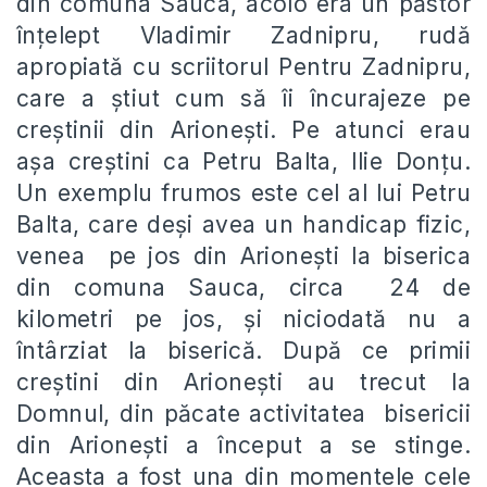
din comuna Sauca, acolo era un păstor
înţelept Vladimir Zadnipru, rudă
apropiată cu scriitorul Pentru Zadnipru,
care a ştiut cum să îi încurajeze pe
creştinii din Arioneşti. Pe atunci erau
aşa creştini ca Petru Balta, Ilie Donţu.
Un exemplu frumos este cel al lui Petru
Balta, care deşi avea un handicap fizic,
venea pe jos din Arioneşti la biserica
din comuna Sauca, circa 24 de
kilometri pe jos, şi niciodată nu a
întârziat la biserică. După ce primii
creştini din Arioneşti au trecut la
Domnul, din păcate activitatea bisericii
din Arioneşti a început a se stinge.
Aceasta a fost una din momentele cele