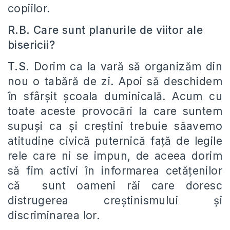
copiilor.
R.B. Care sunt planurile de viitor ale
bisericii?
T.S.
Dorim ca la vară să organizăm din
nou o tabără de zi. Apoi să deschidem
în sfârşit şcoala duminicală. Acum cu
toate aceste provocări la care suntem
supuşi ca şi creştini trebuie săavemo
atitudine civică puternică faţă de legile
rele care ni se impun, de aceea dorim
să fim activi în informarea cetăţenilor
că sunt oameni răi care doresc
distrugerea creştinismului şi
discriminarea lor.