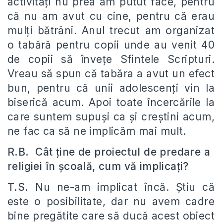
activităţi nu prea am putut face, pentru
că nu am avut cu cine, pentru că erau
mulţi bătrâni. Anul trecut am organizat
o tabără pentru copii unde au venit 40
de copii să înveţe Sfintele Scripturi.
Vreau să spun că tabăra a avut un efect
bun, pentru că unii adolescenţi vin la
biserică acum. Apoi toate încercările la
care suntem supuşi ca şi creştini acum,
ne fac ca să ne implicăm mai mult.
R.B. Cât ţine de proiectul de predare a
religiei în şcoală, cum vă implicaţi?
T.S.
Nu ne-am implicat încă. Ştiu că
este o posibilitate, dar nu avem cadre
bine pregătite care să ducă acest obiect