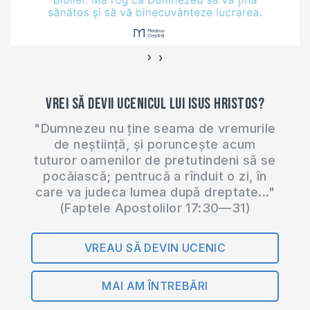
Simion Podoleanu,
povestiţi-ne istoria
bisericii ‘’Hristos
›
‹
Adevărul’’?…
Vrei să devii ucenicul lui Isus Hristos?
"Dumnezeu nu ține seama de vremurile
de neștiință, și poruncește acum
tuturor oamenilor de pretutindeni să se
pocăiască; pentrucă a rînduit o zi, în
care va judeca lumea după dreptate..."
(Faptele Apostolilor 17:30—31)
VREAU SĂ DEVIN UCENIC
MAI AM ÎNTREBĂRI