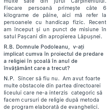
multe sate din jurul Cărpineniului.
Fiecare persoană primește câte 6
kilograme de pâine, aici mă refer la
persoanele cu handicap fizic. Recent
am început și un punct de misiune în
satul Pașcani din apropierea Lăpușnei.
R.B. Domnule Podoleanu, v-ați
implicat cumva în proiectul de predare
a religiei în școală în anul de
învățământ care a trecut?
N.P.
Sincer să fiu nu. Am avut foarte
multe obstacole din partea directoarei
liceului care ne-a interzis categoric să
facem cursuri de religie după metoda
de program elaborată de evanghelici.