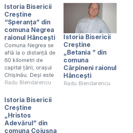
Istoria Bisericii
Creştine
“Speranţa” din
comuna Negrea
Istoria Bisericii
raionul Hânceşti
Creştine
Comuna Negrea se
„Betania ” din
află la o distanţă de
comuna
60 kilometri de
Cărpineni raionul
capital ţării, oraşul
Chişinău. Deşi este
Hânceşti
o comună de
Radu Blendarencu
Radu Blendarencu
aproape 2000 de
locuitori, aici cu
Istoria Bisericii
peste un deceniu în
Creştine
urmă a fost plantă o
„Hristos
biserică
Adevărul” din
evanghelică. Despre
comuna Cojuşna