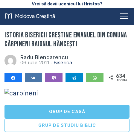
Vrei să devii ucenicul lui Hristos?
Istoria Bisericii Creștine Emanuel din comuna
Cărpineni raionul Hâncești
Radu Blendarencu
06 iulie 2011
Biserica
634
Share
Share
Vibe
Telegram
WhatsApp
SHARES
634
GRUP DE CASĂ
GRUP DE STUDIU BIBLIC