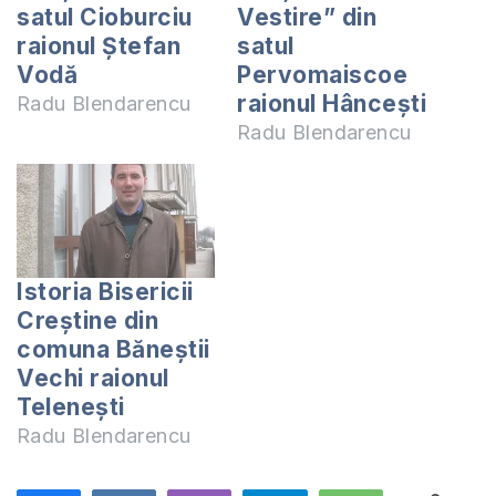
satul Cioburciu
Vestire” din
raionul Ștefan
satul
Vodă
Pervomaiscoe
raionul Hânceşti
Radu Blendarencu
Radu Blendarencu
Istoria Bisericii
Creştine din
comuna Băneştii
Vechi raionul
Teleneşti
Radu Blendarencu