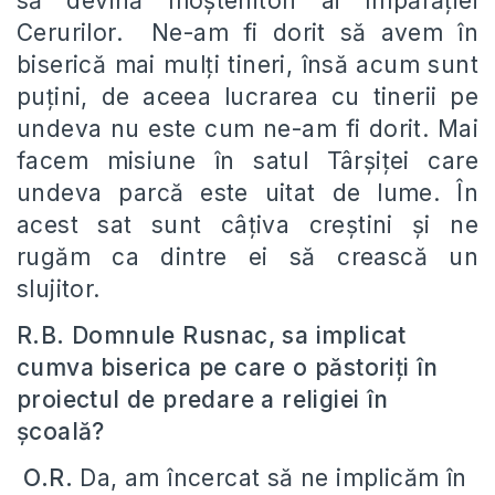
să devină moștenitori ai Împărăției
Cerurilor. Ne-am fi dorit să avem în
biserică mai mulți tineri, însă acum sunt
puțini, de aceea lucrarea cu tinerii pe
undeva nu este cum ne-am fi dorit. Mai
facem misiune în satul Târșiței care
undeva parcă este uitat de lume. În
acest sat sunt câțiva creștini și ne
rugăm ca dintre ei să crească un
slujitor.
R.B. Domnule Rusnac, sa implicat
cumva biserica pe care o păstoriți în
proiectul de predare a religiei în
școală?
O.R.
Da, am încercat să ne implicăm în