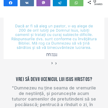
0
Share
Share
Vibe
Telegram
WhatsApp
SHARES
›
‹
Vrei să devii ucenicul lui Isus Hristos?
"Dumnezeu nu ține seama de vremurile
de neștiință, și poruncește acum
tuturor oamenilor de pretutindeni să se
pocăiască; pentrucă a rînduit o zi, în