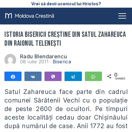
Vrei să devii ucenicul lui Hristos?
Istoria Bisericii Creștine din satul Zahareuca
din raionul Telenești
Radu Blendarencu
08 iulie 2011
Biserica
0
Share
Share
Vibe
Telegram
WhatsApp
SHARES
Satul Zahareuca face parte din cadrul
comunei Sărătenii Vechi cu o populație
de peste 2600 de ocuitori. Pe timpuri
aceste localități cedau doar Chișinăului
după numărul de case. Anii 1772 au fost