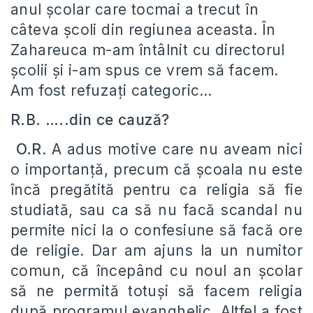
anul școlar care tocmai a trecut în
câteva școli din regiunea aceasta. În
Zahareuca m-am întâlnit cu directorul
școlii și i-am spus ce vrem să facem.
Am fost refuzați categoric…
R.B. …..din ce cauză?
O.R
. A adus motive care nu aveam nici
o importanță, precum că școala nu este
încă pregătită pentru ca religia să fie
studiată, sau ca să nu facă scandal nu
permite nici la o confesiune să facă ore
de religie. Dar am ajuns la un numitor
comun, că începând cu noul an școlar
să ne permită totuși să facem religia
după programul evanghelic. Altfel a fost