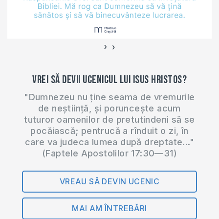
împotriva Numelui
Lui Dumnezeu,
încercînd să…
›
‹
Vrei să devii ucenicul lui Isus Hristos?
"Dumnezeu nu ține seama de vremurile
de neștiință, și poruncește acum
tuturor oamenilor de pretutindeni să se
pocăiască; pentrucă a rînduit o zi, în
care va judeca lumea după dreptate..."
(Faptele Apostolilor 17:30—31)
VREAU SĂ DEVIN UCENIC
MAI AM ÎNTREBĂRI