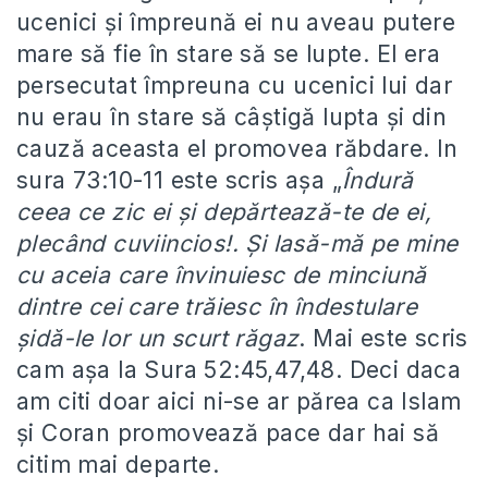
ucenici şi împreună ei nu aveau putere
mare să fie în stare să se lupte. El era
persecutat împreuna cu ucenici lui dar
nu erau în stare să câştigă lupta şi din
cauză aceasta el promovea răbdare. In
sura 73:10-11 este scris aşa „
Îndură
ceea ce zic ei şi depărtează-te de ei,
plecând cuviincios!. Şi lasă-mă pe mine
cu aceia care învinuiesc de minciună
dintre cei care trăiesc în îndestulare
şidă-le lor un scurt răgaz
. Mai este scris
cam aşa la Sura 52:45,47,48. Deci daca
am citi doar aici ni-se ar părea ca Islam
şi Coran promovează pace dar hai să
citim mai departe.