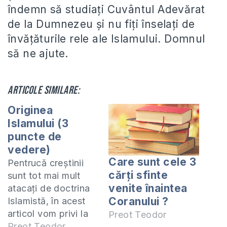
îndemn să studiaţi Cuvântul Adevărat
de la Dumnezeu şi nu fiţi înselaţi de
învăţăturile rele ale Islamului. Domnul
să ne ajute.
Articole similare:
Originea
Islamului (3
puncte de
vedere)
Care sunt cele 3
Pentrucă creștinii
cărți sfinte
sunt tot mai mult
venite înaintea
atacați de doctrina
Coranului ?
Islamistă, în acest
articol vom privi la
Preot Teodor
originea Religiei
Preot Teodor