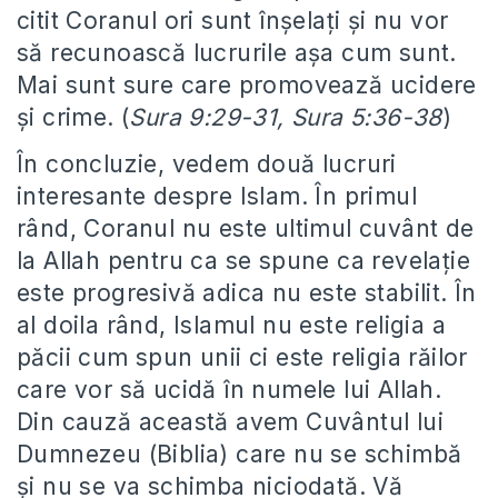
citit Coranul ori sunt înşelaţi şi nu vor
să recunoască lucrurile aşa cum sunt.
Mai sunt sure care promovează ucidere
şi crime. (
Sura 9:29-31, Sura 5:36-38
)
În concluzie, vedem două lucruri
interesante despre Islam. În primul
rând, Coranul nu este ultimul cuvânt de
la Allah pentru ca se spune ca revelaţie
este progresivă adica nu este stabilit. În
al doila rând, Islamul nu este religia a
păcii cum spun unii ci este religia răilor
care vor să ucidă în numele lui Allah.
Din cauză această avem Cuvântul lui
Dumnezeu (Biblia) care nu se schimbă
şi nu se va schimba niciodată. Vă