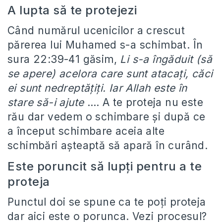
A lupta să te protejezi
Când numărul ucenicilor a crescut
părerea lui Muhamed s-a schimbat. În
sura 22:39-41 găsim,
Li s-a îngăduit (să
se apere) acelora care sunt atacaţi, căci
ei sunt nedreptăţiţi. Iar Allah este în
stare să-i ajute
…. A te proteja nu este
rău dar vedem o schimbare şi după ce
a început schimbare aceia alte
schimbări aşteaptă să apară în curând.
Este poruncit să lupţi pentru a te
proteja
Punctul doi se spune ca te poţi proteja
dar aici este o porunca. Vezi procesul?