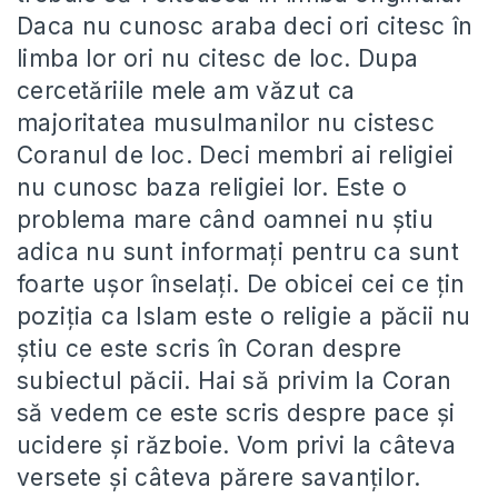
Daca nu cunosc araba deci ori citesc în
limba lor ori nu citesc de loc. Dupa
cercetăriile mele am văzut ca
majoritatea musulmanilor nu cistesc
Coranul de loc. Deci membri ai religiei
nu cunosc baza religiei lor. Este o
problema mare când oamnei nu ştiu
adica nu sunt informaţi pentru ca sunt
foarte uşor înselaţi. De obicei cei ce ţin
poziţia ca Islam este o religie a păcii nu
ştiu ce este scris în Coran despre
subiectul păcii. Hai să privim la Coran
să vedem ce este scris despre pace şi
ucidere şi războie. Vom privi la câteva
versete şi câteva părere savanţilor.