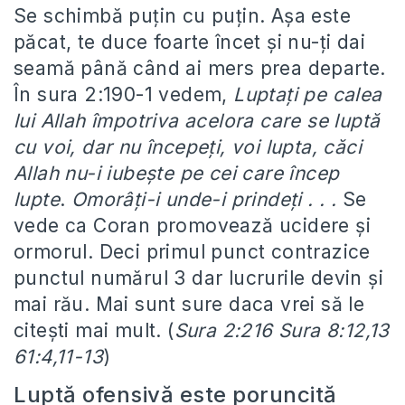
Se schimbă puţin cu puţin. Aşa este
păcat, te duce foarte încet şi nu-ţi dai
seamă până când ai mers prea departe.
În sura 2:190-1 vedem,
Luptaţi pe calea
lui Allah împotriva acelora care se luptă
cu voi, dar nu începeţi, voi lupta, căci
Allah nu-i iubeşte pe cei care încep
lupte
.
Omorâţi-i unde-i prindeţi . . .
Se
vede ca Coran promovează ucidere şi
ormorul. Deci primul punct contrazice
punctul numărul 3 dar lucrurile devin şi
mai rău. Mai sunt sure daca vrei să le
citeşti mai mult. (
Sura 2:216 Sura 8:12,13
61:4,11-13
)
Luptă ofensivă este poruncită