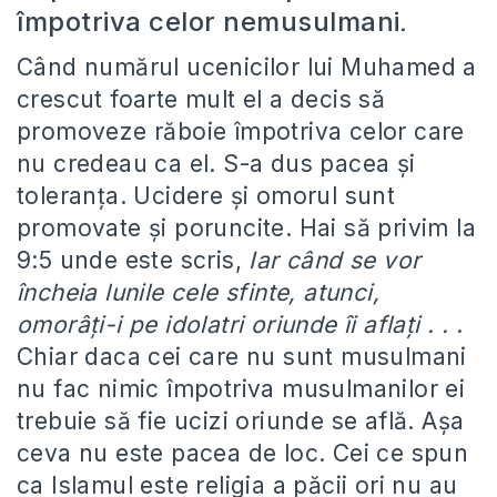
împotriva celor nemusulmani
.
Când numărul ucenicilor lui Muhamed a
crescut foarte mult el a decis să
promoveze răboie împotriva celor care
nu credeau ca el. S-a dus pacea şi
toleranţa. Ucidere şi omorul sunt
promovate şi poruncite. Hai să privim la
9:5 unde este scris,
Iar când se vor
încheia lunile cele sfinte, atunci,
omorâţi-i pe idolatri oriunde îi aflaţi . .
.
Chiar daca cei care nu sunt musulmani
nu fac nimic împotriva musulmanilor ei
trebuie să fie ucizi oriunde se află. Aşa
ceva nu este pacea de loc. Cei ce spun
ca Islamul este religia a păcii ori nu au