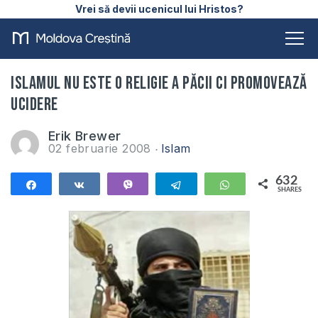
Vrei să devii ucenicul lui Hristos?
Islamul nu este o religie a păcii ci promovează
ucidere
Erik Brewer
02 februarie 2008
Islam
632
Share
Share
Vibe
Telegram
WhatsApp
SHARES
632