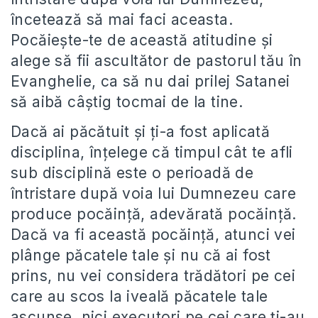
încetează să mai faci aceasta.
Pocăiește-te de această atitudine și
alege să fii ascultător de pastorul tău în
Evanghelie, ca să nu dai prilej Satanei
să aibă câștig tocmai de la tine.
Dacă ai păcătuit și ți-a fost aplicată
disciplina, înțelege că timpul cât te afli
sub disciplină este o perioadă de
întristare după voia lui Dumnezeu care
produce pocăință, adevărată pocăință.
Dacă va fi această pocăință, atunci vei
plânge păcatele tale și nu că ai fost
prins, nu vei considera trădători pe cei
care au scos la iveală păcatele tale
ascunse, nici executori pe cei care ți-au