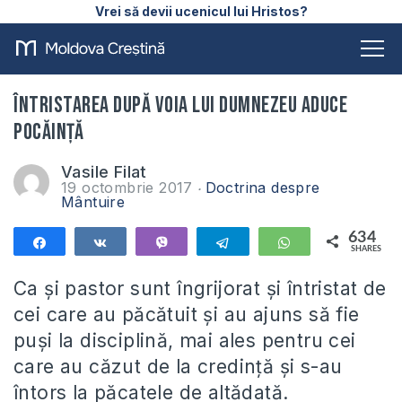
Vrei să devii ucenicul lui Hristos?
Întristarea după voia lui Dumnezeu aduce
pocăință
Vasile Filat
19 octombrie 2017
Doctrina despre
Mântuire
634
Share
Share
Vibe
Telegram
WhatsApp
SHARES
634
Ca și pastor sunt îngrijorat și întristat de
cei care au păcătuit și au ajuns să fie
puși la disciplină, mai ales pentru cei
care au căzut de la credință și s-au
întors la păcatele de altădată.