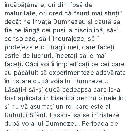
încăpățânare, ori din lipsă de
maturitate, ori cred că “sunt mai sfinți”
decât ne învață Dumnezeu și caută să
fie pe lângă cei puși la disciplină, să-i
consoleze, să-i încurajeze, să-i
protejeze etc. Dragii mei, care faceți
astfel de lucruri, încetați să le mai
faceți. Căci voi îi împiedicați pe cei care
au păcătuit să experimenteze adevărata
întristare după voia lui Dumnezeu.
Lăsați-i să-și ducă pedeapsa care le-a
fost aplicată în biserică pentru binele lor
și nu vă asumați un rol care este al
Duhului Sfânt. Lăsați-i să se întristeze
după voia lui Dumnezeu. Perioada de