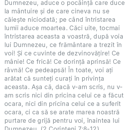
Dumnezeu, aduce o pocăinţă care duce
la mântuire şi de care cineva nu se
căieşte niciodată; pe când întristarea
lumii aduce moartea. Căci uite, tocmai
întristarea aceasta a voastră, după voia
lui Dumnezeu, ce frământare a trezit în
voi! Şi ce cuvinte de dezvinovăţire! Ce
mânie! Ce frică! Ce dorinţă aprinsă! Ce
râvnă! Ce pedeapsă! În toate, voi aţi
arătat că sunteţi curaţi în privinţa
aceasta. Aşa că, dacă v-am scris, nu v-
am scris nici din pricina celui ce a făcut
ocara, nici din pricina celui ce a suferit
ocara, ci ca să se arate marea noastră
purtare de grijă pentru voi, înaintea lui
Dumnezeu. (2 Corinteni 7:8-12)