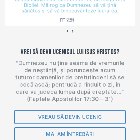
›
‹
Vrei să devii ucenicul lui Isus Hristos?
"Dumnezeu nu ține seama de vremurile
de neștiință, și poruncește acum
tuturor oamenilor de pretutindeni să se
pocăiască; pentrucă a rînduit o zi, în
care va judeca lumea după dreptate..."
(Faptele Apostolilor 17:30—31)
VREAU SĂ DEVIN UCENIC
MAI AM ÎNTREBĂRI