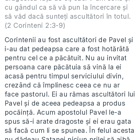
cu gândul ca să vă pun la încercare şi
să văd dacă sunteţi ascultători în totul.
(2 Corinteni 2:3-9)
Corintenii au fost ascultători de Pavel și
i-au dat pedeapsa care a fost hotărâtă
pentru cel ce a păcătuit. Nu au invitat
persoana care păcătuia să vină la ei
acasă pentru timpul serviciului divin,
crezând că împlinesc ceea ce nu ar
face pastorul. Ei au rămas ascultători lui
Pavel și de aceea pedeapsa a produs
pocăință. Acum apostolul Pavel le-a
spus să-i arate dragoste și ei erau gata
să facă cum li se spunea. În felul acesta
nu dădeau Satanei niciun prilej să aibă