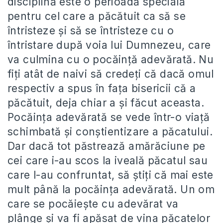
disciplină este o perioadă specială
pentru cel care a păcătuit ca să se
întristeze și să se întristeze cu o
întristare după voia lui Dumnezeu, care
va culmina cu o pocăință adevărată. Nu
fiți atât de naivi să credeți că dacă omul
respectiv a spus în fața bisericii că a
păcătuit, deja chiar a și făcut aceasta.
Pocăința adevărată se vede într-o viață
schimbată și conștientizare a păcatului.
Dar dacă tot păstrează amărăciune pe
cei care i-au scos la iveală păcatul sau
care l-au confruntat, să știți că mai este
mult până la pocăința adevărată. Un om
care se pocăiește cu adevărat va
plânge și va fi apăsat de vina păcatelor