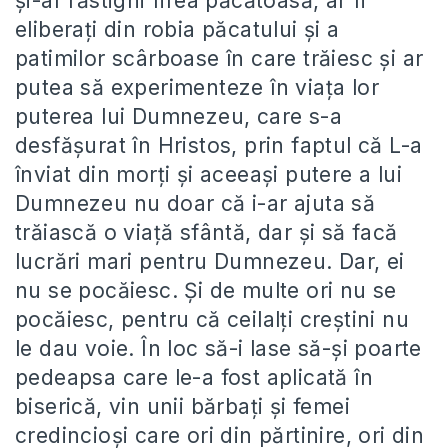
și-ar răstigni firea păcătoasă, ar fi
eliberați din robia păcatului și a
patimilor scârboase în care trăiesc și ar
putea să experimenteze în viața lor
puterea lui Dumnezeu, care s-a
desfășurat în Hristos, prin faptul că L-a
înviat din morți și aceeași putere a lui
Dumnezeu nu doar că i-ar ajuta să
trăiască o viață sfântă, dar și să facă
lucrări mari pentru Dumnezeu. Dar, ei
nu se pocăiesc. Și de multe ori nu se
pocăiesc, pentru că ceilalți creștini nu
le dau voie. În loc să-i lase să-și poarte
pedeapsa care le-a fost aplicată în
biserică, vin unii bărbați și femei
credincioși care ori din părtinire, ori din