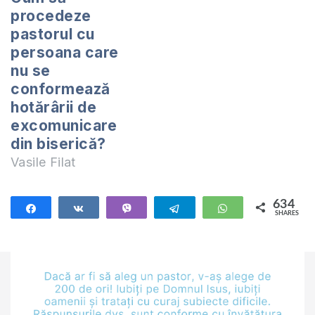
procedeze
pastorul cu
persoana care
nu se
conformează
hotărârii de
excomunicare
din biserică?
Vasile Filat
634
Share
Share
Vibe
Telegram
WhatsApp
SHARES
634