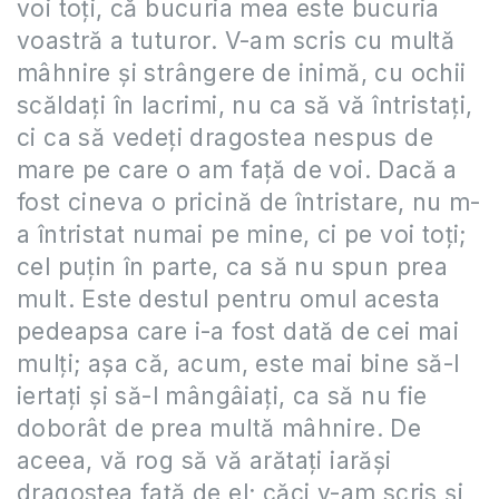
voi toţi, că bucuria mea este bucuria
voastră a tuturor. V-am scris cu multă
mâhnire şi strângere de inimă, cu ochii
scăldaţi în lacrimi, nu ca să vă întristaţi,
ci ca să vedeţi dragostea nespus de
mare pe care o am faţă de voi. Dacă a
fost cineva o pricină de întristare, nu m-
a întristat numai pe mine, ci pe voi toţi;
cel puţin în parte, ca să nu spun prea
mult. Este destul pentru omul acesta
pedeapsa care i-a fost dată de cei mai
mulţi; aşa că, acum, este mai bine să-l
iertaţi şi să-l mângâiaţi, ca să nu fie
doborât de prea multă mâhnire. De
aceea, vă rog să vă arătaţi iarăşi
dragostea faţă de el; căci v-am scris şi