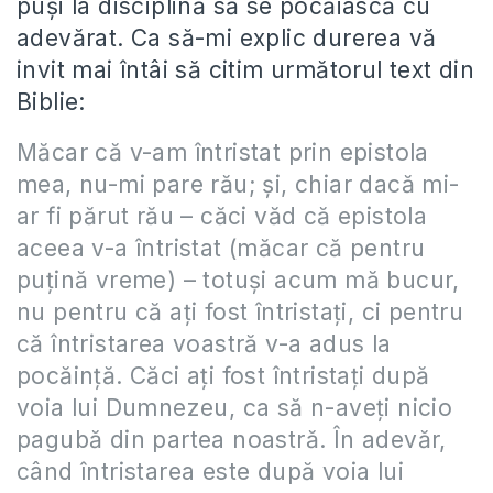
puși la disciplină să se pocăiască cu
adevărat. Ca să-mi explic durerea vă
invit mai întâi să citim următorul text din
Biblie:
Măcar că v-am întristat prin epistola
mea, nu-mi pare rău; şi, chiar dacă mi-
ar fi părut rău – căci văd că epistola
aceea v-a întristat (măcar că pentru
puţină vreme) – totuşi acum mă bucur,
nu pentru că aţi fost întristaţi, ci pentru
că întristarea voastră v-a adus la
pocăinţă. Căci aţi fost întristaţi după
voia lui Dumnezeu, ca să n-aveţi nicio
pagubă din partea noastră. În adevăr,
când întristarea este după voia lui