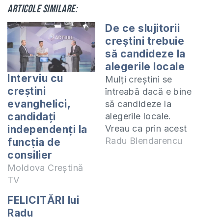
Articole similare:
De ce slujitorii
creștini trebuie
să candideze la
alegerile locale
Interviu cu
Mulți creștini se
creștini
întreabă dacă e bine
evanghelici,
să candideze la
candidați
alegerile locale.
Vreau ca prin acest
independenți la
articol să încurajez
Radu Blendarencu
funcția de
creștinii să se
consilier
împlice în alegerile
Moldova Creștină
locale. Voi
TV
împărășesc câteva
FELICITĂRI lui
lucruri care le-am
Radu
învățat fiind