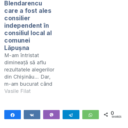
Blendarencu
consilier local în
care a fost ales
primăria comunei
consilier
Lăpușna și care,
independent în
sper, să fie de folos
celor care
consiliul local al
intenționează…
comunei
Lăpuşna
M-am întristat
dimineaţă să aflu
rezultatele alegerilor
din Chişinău… Dar,
m-am bucurat când
am primit un mesaj
Vasile Filat
de la prietenul şi
ucenicul meu în
Evanghelie, Radu
0
Share
Share
Vibe
Telegram
WhatsApp
SHARES
Blendarencu care
este şi autorul