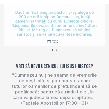
multor articole de pe
acest portal. Radu a
candidat în mod
independent pentru
poziţia de consilier
în consiliul local…
›
‹
Vrei să devii ucenicul lui Isus Hristos?
"Dumnezeu nu ține seama de vremurile
de neștiință, și poruncește acum
tuturor oamenilor de pretutindeni să se
pocăiască; pentrucă a rînduit o zi, în
care va judeca lumea după dreptate..."
(Faptele Apostolilor 17:30—31)