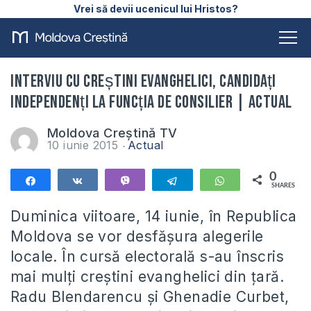
Vrei să devii ucenicul lui Hristos?
Interviu cu creștini evanghelici, candidați
independenți la funcția de consilier | ACTUAL
Moldova Creștină TV
10 iunie 2015
Actual
0
Share
Share
Vibe
Telegram
WhatsApp
SHARES
Duminica viitoare, 14 iunie, în Republica
Moldova se vor desfășura alegerile
locale. În cursă electorală s-au înscris
mai mulți creștini
evanghelici din țară.
Radu Blendarencu și Ghenadie Curbet,