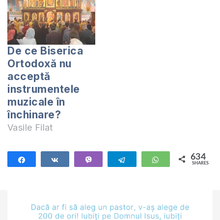
De ce Biserica
Ortodoxă nu
acceptă
instrumentele
muzicale în
închinare?
Vasile Filat
634
Share
Share
Vibe
Telegram
WhatsApp
SHARES
634