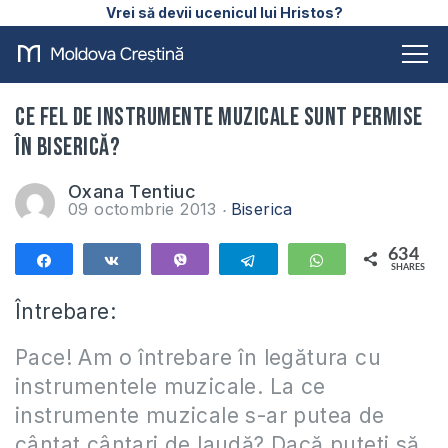
Vrei să devii ucenicul lui Hristos?
Ce fel de instrumente muzicale sunt permise
în biserică?
Oxana Tentiuc
09 octombrie 2013
Biserica
634
Share
Share
Vibe
Telegram
WhatsApp
SHARES
634
Întrebare:
Pace! Am o întrebare în legătura cu
instrumentele muzicale. La ce
instrumente muzicale s-ar putea de
cântat cântari de laudă? Dacă puteti să