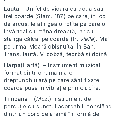
Lăută
– Un fel de vioară cu două sau
trei coarde (Stam. 187) pe care, în loc
de arcuș, le atingea o rotiță pe care o
învârteai cu mâna dreaptă, iar cu
stânga călcai pe coarde (fr.
vielle
). Mai
pe urmă, vioară obișnuită. În Ban.
Trans.
láută.
V.
cobză, teorbă
și
doină.
Harpa
(Harfă) – Instrument muzical
format dintr-o ramă mare
dreptunghiulară pe care sânt fixate
coarde puse în vibrație prin ciupire.
Timpane
– (
Muz.
) Instrument de
percuție cu sunetul acordabil, constând
dintr-un corp de aramă în formă de