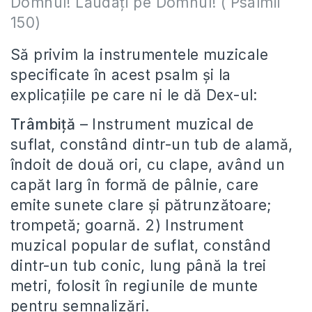
Domnul! Lăudați pe Domnul! ( Psalmii
150)
Să privim la instrumentele muzicale
specificate în acest psalm și la
explicațiile pe care ni le dă Dex-ul:
Trâmbiță
– Instrument muzical de
suflat, constând dintr-un tub de alamă,
îndoit de două ori, cu clape, având un
capăt larg în formă de pâlnie, care
emite sunete clare și pătrunzătoare;
trompetă; goarnă. 2) Instrument
muzical popular de suflat, constând
dintr-un tub conic, lung până la trei
metri, folosit în regiunile de munte
pentru semnalizări.