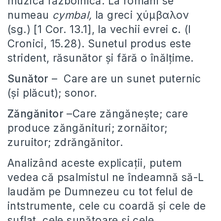
muzica războinică. La romani se
numeau
cymbal,
la greci χύμβαλον
(sg.) [1 Cor. 13.1], la vechii evrei
c.
(I
Cronici, 15.28). Sunetul produs este
strident, răsunător și fără o înălțime.
Sunător
– Care are un sunet puternic
(și plăcut); sonor.
Zăngănitor
–Care zăngănește; care
produce zăngănituri; zornăitor;
zuruitor; zdrăngănitor.
Analizând aceste explicații, putem
vedea că psalmistul ne îndeamnă să-L
laudăm pe Dumnezeu cu tot felul de
intstrumente, cele cu coardă și cele de
suflat, cele sunătoare și cele