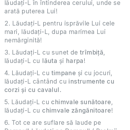
lăudați-L în întinderea cerului, unde se
arată puterea Lui!
2. Lăudați-L pentru isprăvile Lui cele
mari, lăudați-L, dupa marimea Lui
nemărginită!
3. Lăudați-L cu sunet de
trîmbiță
,
lăudați-L cu
lăuta
și
harpa
!
4. Lăudați-L cu
timpane
și cu jocuri,
lăudați-L cântând cu
instrumente cu
corzi și cu cavalul.
5. Lăudați-L cu
chimvale sunătoare
,
lăudați-L cu
chimvale zăngănitoare
!
6. Tot ce are suflare să laude pe