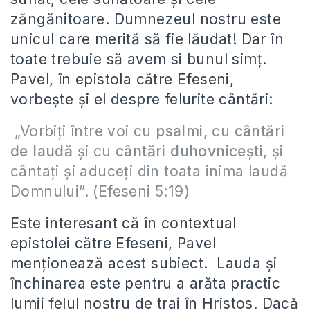
zăngănitoare. Dumnezeul nostru este
unicul care merită să fie lăudat! Dar în
toate trebuie să avem si bunul simț.
Pavel, în epistola către Efeseni,
vorbește și el despre felurite cântări:
„Vorbiți între voi cu
psalmi,
cu
cântări
de laudă
și cu
cântări duhovnicești
, și
cântați și aduceți din toata inima laudă
Domnului”. (Efeseni 5:19)
Este interesant că în contextual
epistolei către Efeseni, Pavel
menționează acest subiect. Lauda și
închinarea este pentru a arăta practic
lumii felul nostru de trai în Hristos. Dacă