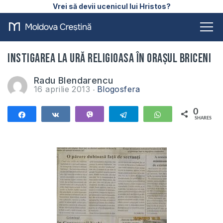
Vrei să devii ucenicul lui Hristos?
Instigarea la ură religioasa în orașul Briceni
Radu Blendarencu
16 aprilie 2013
Blogosfera
0
Share
Share
Vibe
Telegram
WhatsApp
SHARES