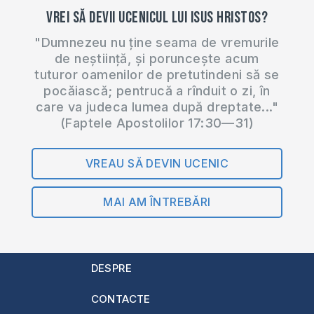
Vrei să devii ucenicul lui Isus Hristos?
partea…
"Dumnezeu nu ține seama de vremurile
de neștiință, și poruncește acum
tuturor oamenilor de pretutindeni să se
pocăiască; pentrucă a rînduit o zi, în
care va judeca lumea după dreptate..."
(Faptele Apostolilor 17:30—31)
VREAU SĂ DEVIN UCENIC
MAI AM ÎNTREBĂRI
DESPRE
CONTACTE