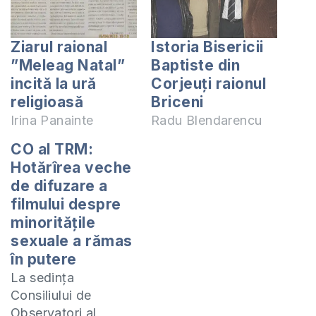
Ziarul raional
Istoria Bisericii
”Meleag Natal”
Baptiste din
incită la ură
Corjeuți raionul
religioasă
Briceni
Irina Panainte
Radu Blendarencu
CO al TRM:
Hotărîrea veche
de difuzare a
filmului despre
minorităţile
sexuale a rămas
în putere
La sedința
Consiliului de
Observatori al