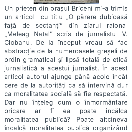
Un prieten din orașul Briceni mi-a trimis
un articol cu titlu „O părere dubioasă
față de sectanți” din ziarul raional
„Meleag Natal” scris de jurnalistul V.
Ciobanu. De la început vreau să fac
abstracție de la numeroasele greșeli de
ordin gramatical și lipsă totală de etică
jurnalistică a acestui jurnalist. În acest
articol autorul ajunge până acolo încât
cere de la autorități ca să intervină dur
ca moralitatea socială să fie respectată.
Dar nu înțeleg cum o înmormântare
oricare ar fi ea poate încălca
moralitatea publică? Poate altcineva
încalcă moralitatea publică organizând