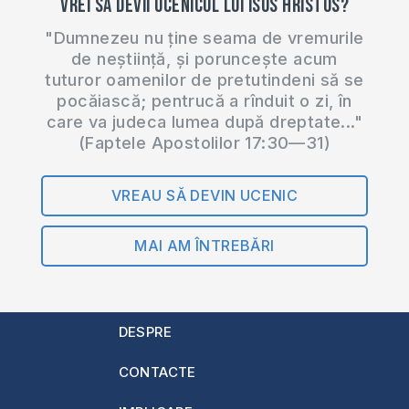
Vrei să devii ucenicul lui Isus Hristos?
"Dumnezeu nu ține seama de vremurile
de neștiință, și poruncește acum
tuturor oamenilor de pretutindeni să se
pocăiască; pentrucă a rînduit o zi, în
care va judeca lumea după dreptate..."
(Faptele Apostolilor 17:30—31)
VREAU SĂ DEVIN UCENIC
MAI AM ÎNTREBĂRI
DESPRE
CONTACTE