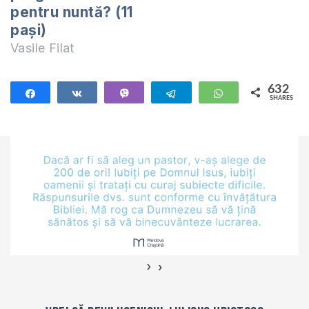
joacă de-a
pentru nuntă? (11
"butîlca". Alţii,…
pași)
Vasile Filat
632
Share
Share
Vibe
Telegram
WhatsApp
SHARES
632
›
‹