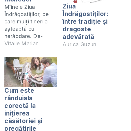
Ziua
Mîine e Ziua
Îndrăgostiților:
Îndrăgostiţilor, pe
între tradiție și
care mulţi tineri o
dragoste
aşteaptă cu
nerăbdare. De-
adevărată
obicei în această zi
Vitalie Marian
Aurica Guzun
se dăruiesc cadouri,
se fac declaraţii
ingenioase de
dragoste, "se
coboară" stele din
cer. E ziua, cînd
Cum este
tinerii se adună la
rânduiala
cineva acasă,
corectă la
dansează
inițierea
"medleacuri" cu
căsătoriei și
lumina stinsă şi se
pregătirile