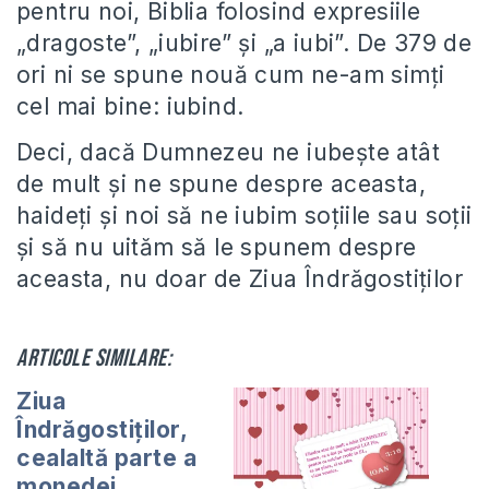
pentru noi, Biblia folosind expresiile
„dragoste”, „iubire” şi „a iubi”. De 379 de
ori ni se spune nouă cum ne-am simţi
cel mai bine: iubind.
Deci, dacă Dumnezeu ne iubește atât
de mult și ne spune despre aceasta,
haideți și noi să ne iubim soțiile sau soții
și să nu uităm să le spunem despre
aceasta, nu doar de Ziua Îndrăgostiților
Articole similare:
Ziua
Îndrăgostiţilor,
cealaltă parte a
monedei