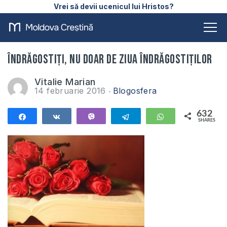
Vrei să devii ucenicul lui Hristos?
Îndrăgostiți, nu doar de Ziua Îndrăgostiților
Vitalie Marian
14 februarie 2016
Blogosfera
632
Share
Share
Vibe
Telegram
WhatsApp
SHARES
632