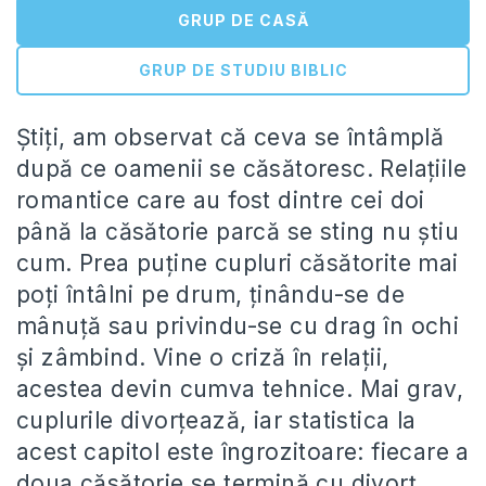
GRUP DE CASĂ
GRUP DE STUDIU BIBLIC
Știți, am observat că ceva se întâmplă
după ce oamenii se căsătoresc. Relațiile
romantice care au fost dintre cei doi
până la căsătorie parcă se sting nu știu
cum. Prea puține cupluri căsătorite mai
poți întâlni pe drum, ținându-se de
mânuță sau privindu-se cu drag în ochi
și zâmbind. Vine o criză în relații,
acestea devin cumva tehnice. Mai grav,
cuplurile divorțează, iar statistica la
acest capitol este îngrozitoare: fiecare a
doua căsătorie se termină cu divorț.