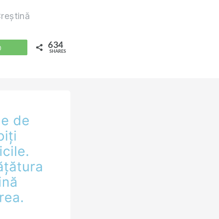
reștină
634
WhatsApp
SHARES