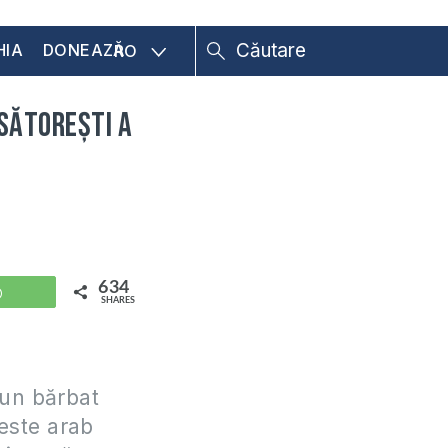
HIA
DONEAZĂ
RO
ăsătorești a
634
WhatsApp
SHARES
 un bărbat
 este arab