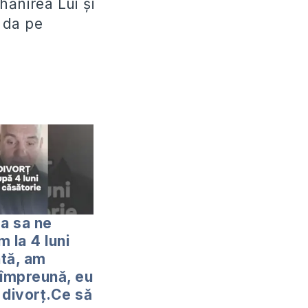
hănirea Lui și
a da pe
ea sa ne
 la 4 luni
tă, am
 împreună, eu
 divorț.Ce să