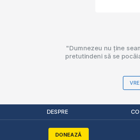
"Dumnezeu nu ține seama
pretutindeni să se pocăi
VRE
DESPRE
CO
DONEAZĂ