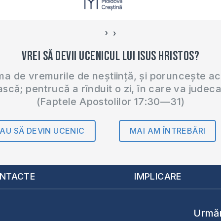
›
‹
Vrei să devii ucenicul lui Isus Hristos?
 de vremurile de neștiință, și poruncește a
ască; pentrucă a rînduit o zi, în care va judec
(Faptele Apostolilor 17:30—31)
AU SĂ DEVIN UCENIC
MAI AM ÎNTREBĂRI
NTACTE
IMPLICARE
Urmăr