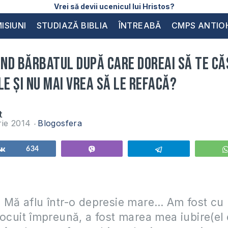
Vrei să devii ucenicul lui Hristos?
ISIUNI
STUDIAZĂ BIBLIA
ÎNTREABĂ
CMPS ANTIO
ând bărbatul după care doreai să te c
le și nu mai vrea să le refacă?
t
rie 2014
Blogosfera
Share
634
Vibe
Telegram
 Mă aflu într-o depresie mare… Am fost cu
locuit împreună, a fost marea mea iubire(el