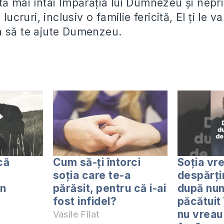
tă mai întâi Împărăția lui Dumnezeu și nepri
 lucruri, inclusiv o familie fericită, El ți le v
a să te ajute Dumenzeu.
că
Cum să-ți întorci
Soția vr
soția care te-a
despărțim
in
părăsit, pentru că i-ai
după nun
fost infidel?
păcătuit
nu vreau
Vasile Filat