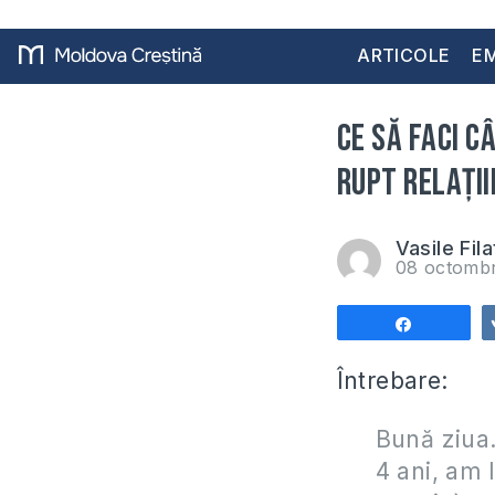
ARTICOLE
EM
Ce să faci c
rupt relații
Vasile Fila
08 octomb
Share
Întrebare:
Bună ziua.
4 ani, am 