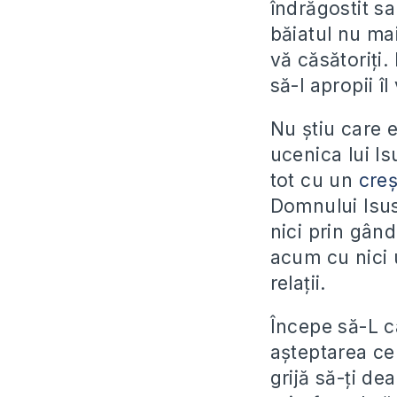
îndrăgostit sa
băiatul nu mai
vă căsătoriți.
să-l apropii î
Nu știu care e
ucenica lui Is
tot cu un
creș
Domnului Isus 
nici prin gând
acum cu nici u
relații.
Începe să-L c
așteptarea cel
grijă să-ți de