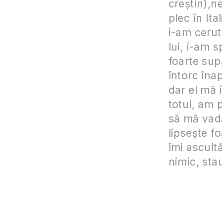
creștin),n
plec în It
i-am cerut
lui, i-am s
foarte sup
întorc îna
dar el mă 
totul, am 
să mă vadă
lipsește f
îmi ascult
nimic, sta