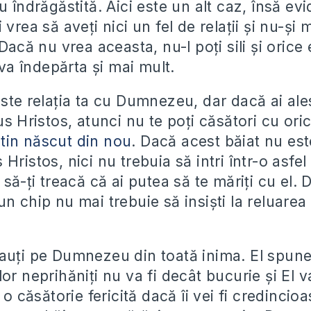
u îndrăgăstită. Aici este un alt caz, însă ev
 vrea să aveți nici un fel de relații și nu-și
 Dacă nu vrea aceasta, nu-l poți sili și orice 
l va îndepărta și mai mult.
ste relația ta cu Dumnezeu, dar dacă ai ales
us Hristos, atunci nu te poți căsători cu oric
tin născut din nou
. Dacă acest băiat nu est
Hristos, nici nu trebuia să intri într-o asfel 
 să-ți treacă că ai putea să te măriți cu el.
n chip nu mai trebuie să insiști la reluarea
auți pe Dumnezeu din toată inima. El spun
or neprihăniți nu va fi decât bucurie și El 
a o căsătorie fericită dacă îi vei fi credincio