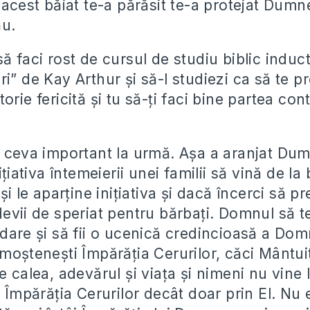
ă acest băiat te-a părăsit te-a protejat Dum
ău.
ă faci rost de cursul de studiu biblic inducti
i” de Kay Arthur și să-l studiezi ca să te p
orie fericită și tu să-ți faci bine partea con
n ceva important la urmă. Așa a aranjat D
ițiativa întemeierii unei familii să vină de la
și le aparține inițiativa și dacă încerci să prei
evii de speriat pentru bărbați. Domnul să t
bdare și să fii o ucenică credincioasă a Dom
 moștenești Împărăția Cerurilor, căci Mântui
te calea, adevărul și viața și nimeni nu vin
n Împărăția Cerurilor decât doar prin El. Nu e