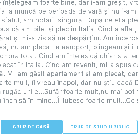
e înțelegeam foarte bine, dar i-am greșit, v
alia la muncă pe perioada de vară și nu i-am
 sfatul, am hotărît singură. După ce el a ple
pus că am bilet și plec în Italia. Cînd a aflat,
ărat și mi-a zis să ne despărțim. Am încerca
poi, nu am plecat la aeroport, plîngeam și îl
ignora total. Cînd am înțeles că chiar s-a te
plecat în Italia. Cînd am revenit, mi-a spus 
. Mi-am găsit apartament și am plecat, dar
oarte mult, îl vreau înapoi, dar nu știu dac
ă rugăciunile…Sufăr foarte mult,nu mai pot 
u închisă în mine…Îl iubesc foarte mult…Ce 
GRUP DE CASĂ
GRUP DE STUDIU BIBLIC