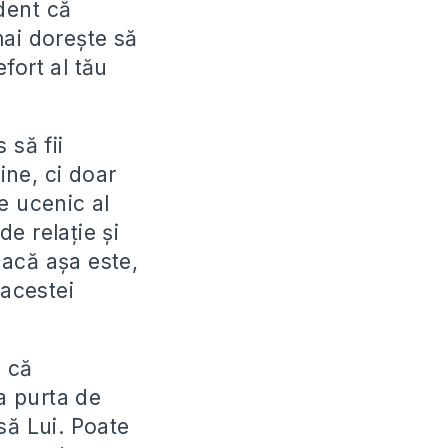
ident că
 mai dorește să
efort al tău
 să fii
ine, ci doar
e ucenic al
de relație și
 Dacă așa este,
 acestei
e că
va purta de
asă Lui. Poate