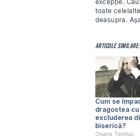
excepție. Cau
toate celelalte
deasupra. Aș
Articole similare:
Cum se împa
dragostea cu
excluderea d
biserică?
Oxana Tentiuc