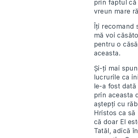
prin faptul c
vreun mare r
Îți recomand s
mă voi căsător
pentru o căsăt
aceasta.
Și-ți mai spu
lucrurile ca in
le-a fost dată 
prin aceasta d
aștepți cu ră
Hristos ca să
că doar El es
Tatăl, adică î