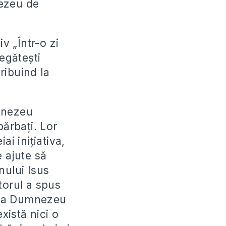
nezeu de
v „Într-o zi
regătești
tribuind la
umnezeu
 bărbați. Lor
ai inițiativa,
e ajute să
nului Isus
torul a spus
e la Dumnezeu
xistă nici o