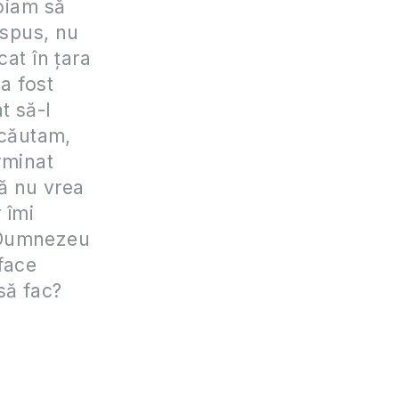
roiam să
 spus, nu
cat în țara
 a fost
t să-l
 căutam,
rminat
că nu vrea
 îmi
ă Dumnezeu
face
să fac?