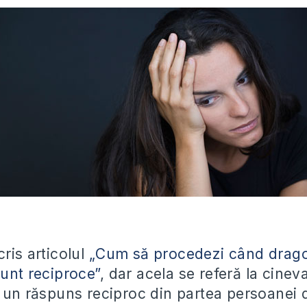
ris articolul
„Cum să procedezi când drago
sunt reciproce”
, dar acela se referă la cinev
t un răspuns reciproc din partea persoanei 