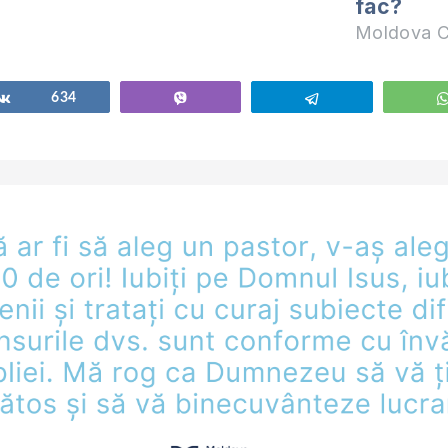
fac?
Moldova C
Share
634
Vibe
Telegram